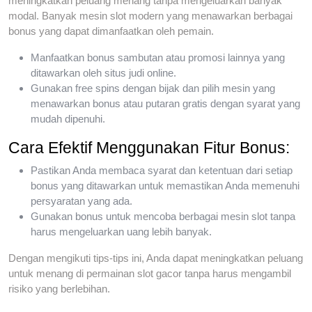
meningkatkan peluang menang tanpa mengeluarkan banyak
modal. Banyak mesin slot modern yang menawarkan berbagai
bonus yang dapat dimanfaatkan oleh pemain.
Manfaatkan bonus sambutan atau promosi lainnya yang
ditawarkan oleh situs judi online.
Gunakan free spins dengan bijak dan pilih mesin yang
menawarkan bonus atau putaran gratis dengan syarat yang
mudah dipenuhi.
Cara Efektif Menggunakan Fitur Bonus:
Pastikan Anda membaca syarat dan ketentuan dari setiap
bonus yang ditawarkan untuk memastikan Anda memenuhi
persyaratan yang ada.
Gunakan bonus untuk mencoba berbagai mesin slot tanpa
harus mengeluarkan uang lebih banyak.
Dengan mengikuti tips-tips ini, Anda dapat meningkatkan peluang
untuk menang di permainan slot gacor tanpa harus mengambil
risiko yang berlebihan.