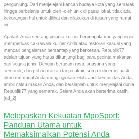
pengunjung. Dari menjelajahi kancah budaya kota yang semarak
hingga berbelanja untuk oleh -oleh unik di pasar lokal, tidak ada
kekurangan hal untuk dilihat dan dilakukan di tujuan yang ramai
ini.
Apakah Anda seorang pecinta kuliner berpengalaman yang ingin
memperluas cakrawala kuliner Anda atau restoran kasual yang
mencari pengalaman bersantap yang berkesan, Republik77
adalah tujuan yang harus dikunjungi bagi para pecinta makanan
dari segala jenis. Dengan beragam rasa, suasana yang
semarak, dan pilihan makan tanpa akhir, surga kuliner ini pasti
akan membuat Anda menginginkan lebih. Jadi kemasi tas Anda,
ambil nafsu makan Anda, dan bersiaplah untuk menjelajahi dunia
Republik77 yang semarak. Selera Anda akan berterima kasih.
[ad_2]
Melepaskan Kekuatan MpoSport:
Panduan Utama untuk
Memaksimalkan Potensi Anda