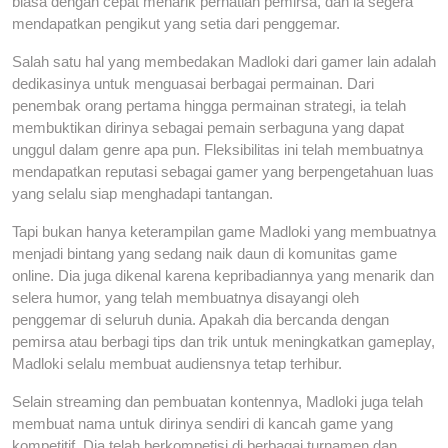
biasa dengan cepat menarik perhatian pemirsa, dan ia segera
mendapatkan pengikut yang setia dari penggemar.
Salah satu hal yang membedakan Madloki dari gamer lain adalah
dedikasinya untuk menguasai berbagai permainan. Dari
penembak orang pertama hingga permainan strategi, ia telah
membuktikan dirinya sebagai pemain serbaguna yang dapat
unggul dalam genre apa pun. Fleksibilitas ini telah membuatnya
mendapatkan reputasi sebagai gamer yang berpengetahuan luas
yang selalu siap menghadapi tantangan.
Tapi bukan hanya keterampilan game Madloki yang membuatnya
menjadi bintang yang sedang naik daun di komunitas game
online. Dia juga dikenal karena kepribadiannya yang menarik dan
selera humor, yang telah membuatnya disayangi oleh
penggemar di seluruh dunia. Apakah dia bercanda dengan
pemirsa atau berbagi tips dan trik untuk meningkatkan gameplay,
Madloki selalu membuat audiensnya tetap terhibur.
Selain streaming dan pembuatan kontennya, Madloki juga telah
membuat nama untuk dirinya sendiri di kancah game yang
kompetitif. Dia telah berkompetisi di berbagai turnamen dan