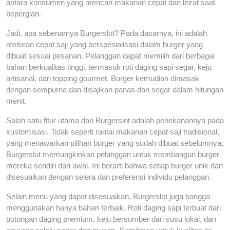
antara konsumen yang mencari makanan cepat dan lezat saat
bepergian.
Jadi, apa sebenarnya Burgerslot? Pada dasarnya, ini adalah
restoran cepat saji yang berspesialisasi dalam burger yang
dibuat sesuai pesanan. Pelanggan dapat memilih dari berbagai
bahan berkualitas tinggi, termasuk roti daging sapi segar, keju
artisanal, dan topping gourmet. Burger kemudian dimasak
dengan sempurna dan disajikan panas dan segar dalam hitungan
menit.
Salah satu fitur utama dari Burgerslot adalah penekanannya pada
kustomisasi. Tidak seperti rantai makanan cepat saji tradisional,
yang menawarkan pilihan burger yang sudah dibuat sebelumnya,
Burgerslot memungkinkan pelanggan untuk membangun burger
mereka sendiri dari awal. Ini berarti bahwa setiap burger unik dan
disesuaikan dengan selera dan preferensi individu pelanggan.
Selain menu yang dapat disesuaikan, Burgerslot juga bangga
menggunakan hanya bahan terbaik. Roti daging sapi terbuat dari
potongan daging premium, keju bersumber dari susu lokal, dan