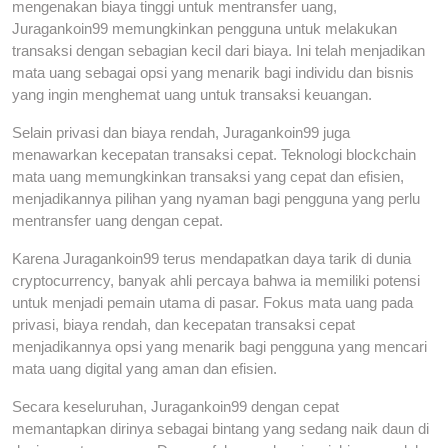
mengenakan biaya tinggi untuk mentransfer uang,
Juragankoin99 memungkinkan pengguna untuk melakukan
transaksi dengan sebagian kecil dari biaya. Ini telah menjadikan
mata uang sebagai opsi yang menarik bagi individu dan bisnis
yang ingin menghemat uang untuk transaksi keuangan.
Selain privasi dan biaya rendah, Juragankoin99 juga
menawarkan kecepatan transaksi cepat. Teknologi blockchain
mata uang memungkinkan transaksi yang cepat dan efisien,
menjadikannya pilihan yang nyaman bagi pengguna yang perlu
mentransfer uang dengan cepat.
Karena Juragankoin99 terus mendapatkan daya tarik di dunia
cryptocurrency, banyak ahli percaya bahwa ia memiliki potensi
untuk menjadi pemain utama di pasar. Fokus mata uang pada
privasi, biaya rendah, dan kecepatan transaksi cepat
menjadikannya opsi yang menarik bagi pengguna yang mencari
mata uang digital yang aman dan efisien.
Secara keseluruhan, Juragankoin99 dengan cepat
memantapkan dirinya sebagai bintang yang sedang naik daun di