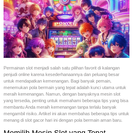
Permainan slot menjadi salah satu pilihan favorit di kalangan
penjudi online karena kesederhanaannya dan peluang besar
untuk mendapatkan kemenangan. Bagi banyak pemain,
menemukan pola bermain yang tepat adalah kunci utama untuk
meraih kemenangan. Namun, dengan banyaknya mesin slot
yang tersedia, penting untuk memahami beberapa tips yang bisa
membantu Anda meraih kemenangan tanpa terlalu banyak
mengambil risiko. Artikel ini akan membahas beberapa tips untuk
menang di slot gacor hari ini dengan pola bermain aman baru.
Memilih Mesin Slot yang Tepat