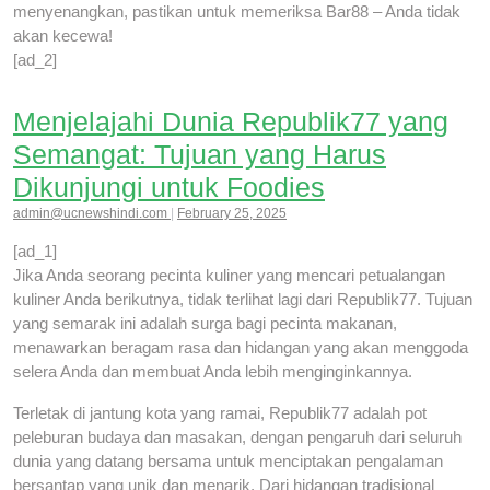
menyenangkan, pastikan untuk memeriksa Bar88 – Anda tidak
akan kecewa!
[ad_2]
Menjelajahi Dunia Republik77 yang
Semangat: Tujuan yang Harus
Dikunjungi untuk Foodies
admin@ucnewshindi.com
|
February 25, 2025
[ad_1]
Jika Anda seorang pecinta kuliner yang mencari petualangan
kuliner Anda berikutnya, tidak terlihat lagi dari Republik77. Tujuan
yang semarak ini adalah surga bagi pecinta makanan,
menawarkan beragam rasa dan hidangan yang akan menggoda
selera Anda dan membuat Anda lebih menginginkannya.
Terletak di jantung kota yang ramai, Republik77 adalah pot
peleburan budaya dan masakan, dengan pengaruh dari seluruh
dunia yang datang bersama untuk menciptakan pengalaman
bersantap yang unik dan menarik. Dari hidangan tradisional