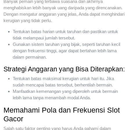
Banyak pemain yang terbawa suasana dan akhirnya
menghabiskan lebih banyak uang daripada yang direncanakan.
Dengan mengatur anggaran yang jelas, Anda dapat menghindari
kerugian yang tidak perlu.
Tentukan batas harian untuk taruhan dan pastikan untuk
tidak melampaui jumlah tersebut.
Gunakan sistem taruhan yang bijak, seperti taruhan kecil
dengan frekuensi tinggi, agar dapat bertahan lebih lama
dalam permainan.
Strategi Anggaran yang Bisa Diterapkan:
Tentukan batas maksimal kerugian untuk hari itu. Jika
sudah mencapai batas tersebut, berhentilah bermain.
Manfaatkan kemenangan yang diperoleh untuk bermain
lebih lama tanpa menambah modal Anda.
Memahami Pola dan Frekuensi Slot
Gacor
Salah satu faktor penting yang harus Anda pahami dalam