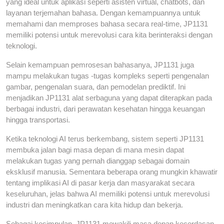
yang ideal untuk aplikasi seperti asisten virtual, chatbots, dan
layanan terjemahan bahasa. Dengan kemampuannya untuk
memahami dan memproses bahasa secara real-time, JP1131
memiliki potensi untuk merevolusi cara kita berinteraksi dengan
teknologi.
Selain kemampuan pemrosesan bahasanya, JP1131 juga
mampu melakukan tugas -tugas kompleks seperti pengenalan
gambar, pengenalan suara, dan pemodelan prediktif. Ini
menjadikan JP1131 alat serbaguna yang dapat diterapkan pada
berbagai industri, dari perawatan kesehatan hingga keuangan
hingga transportasi.
Ketika teknologi AI terus berkembang, sistem seperti JP1131
membuka jalan bagi masa depan di mana mesin dapat
melakukan tugas yang pernah dianggap sebagai domain
eksklusif manusia. Sementara beberapa orang mungkin khawatir
tentang implikasi AI di pasar kerja dan masyarakat secara
keseluruhan, jelas bahwa AI memiliki potensi untuk merevolusi
industri dan meningkatkan cara kita hidup dan bekerja.
Sebagai kesimpulan, JP1131 mewakili masa depan kecerdasan