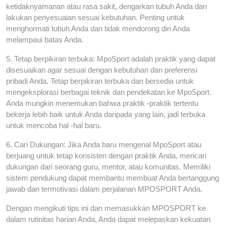
ketidaknyamanan atau rasa sakit, dengarkan tubuh Anda dan
lakukan penyesuaian sesuai kebutuhan. Penting untuk
menghormati tubuh Anda dan tidak mendorong diri Anda
melampaui batas Anda.
5. Tetap berpikiran terbuka: MpoSport adalah praktik yang dapat
disesuaikan agar sesuai dengan kebutuhan dan preferensi
pribadi Anda. Tetap berpikiran terbuka dan bersedia untuk
mengeksplorasi berbagai teknik dan pendekatan ke MpoSport.
Anda mungkin menemukan bahwa praktik -praktik tertentu
bekerja lebih baik untuk Anda daripada yang lain, jadi terbuka
untuk mencoba hal -hal baru.
6. Cari Dukungan: Jika Anda baru mengenal MpoSport atau
berjuang untuk tetap konsisten dengan praktik Anda, mencari
dukungan dari seorang guru, mentor, atau komunitas. Memiliki
sistem pendukung dapat membantu membuat Anda bertanggung
jawab dan termotivasi dalam perjalanan MPOSPORT Anda.
Dengan mengikuti tips ini dan memasukkan MPOSPORT ke
dalam rutinitas harian Anda, Anda dapat melepaskan kekuatan