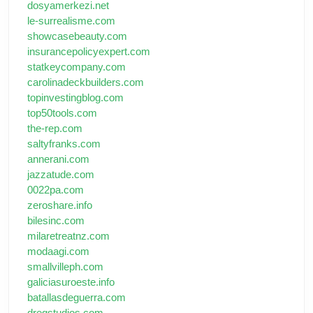
dosyamerkezi.net
le-surrealisme.com
showcasebeauty.com
insurancepolicyexpert.com
statkeycompany.com
carolinadeckbuilders.com
topinvestingblog.com
top50tools.com
the-rep.com
saltyfranks.com
annerani.com
jazzatude.com
0022pa.com
zeroshare.info
bilesinc.com
milaretreatnz.com
modaagi.com
smallvilleph.com
galiciasuroeste.info
batallasdeguerra.com
dregstudios.com