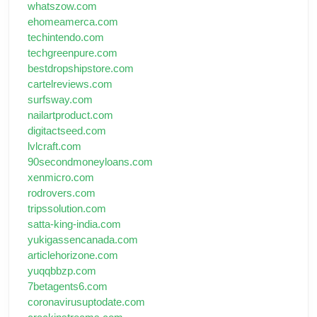
whatszow.com
ehomeamerca.com
techintendo.com
techgreenpure.com
bestdropshipstore.com
cartelreviews.com
surfsway.com
nailartproduct.com
digitactseed.com
lvlcraft.com
90secondmoneyloans.com
xenmicro.com
rodrovers.com
tripssolution.com
satta-king-india.com
yukigassencanada.com
articlehorizone.com
yuqqbbzp.com
7betagents6.com
coronavirusuptodate.com