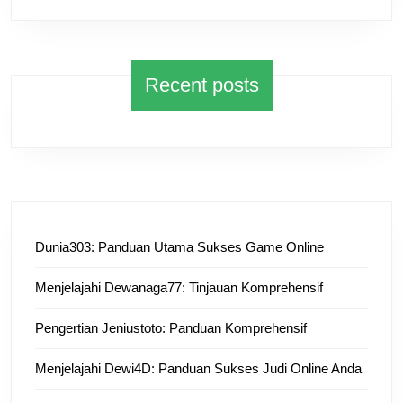
Recent posts
Dunia303: Panduan Utama Sukses Game Online
Menjelajahi Dewanaga77: Tinjauan Komprehensif
Pengertian Jeniustoto: Panduan Komprehensif
Menjelajahi Dewi4D: Panduan Sukses Judi Online Anda