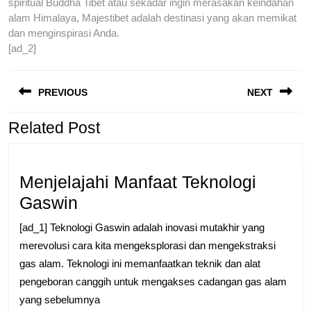
spiritual Buddha Tibet atau sekadar ingin merasakan keindahan
alam Himalaya, Majestibet adalah destinasi yang akan memikat
dan menginspirasi Anda.
[ad_2]
Previous
N
Post
post:
p
PREVIOUS
NEXT
navigation
Related Post
Menjelajahi Manfaat Teknologi
Menjelajahi
Gaswin
Manfaat
[ad_1] Teknologi Gaswin adalah inovasi mutakhir yang
Teknologi
merevolusi cara kita mengeksplorasi dan mengekstraksi
Gaswin
gas alam. Teknologi ini memanfaatkan teknik dan alat
pengeboran canggih untuk mengakses cadangan gas alam
yang sebelumnya