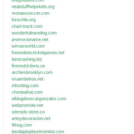
neatstuffhelpskids.org
moraessoccer.com
forochile.org
chart-track.com
wonderfultraveling.com
promocioname.net
wimaxworld.com
freeonlinecricketgames.net
bestcashing.biz
firerestrictions.us
archiesbrooklyn.com
muambeiros.net
infozblog.com
chonbaihat.com
elblogdeoscargonzalez.com
webpromote.net
steroids-store.co
arteydecoracion.net
fithog.com
bestlaptopbestmonitor.com