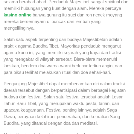
selama berabad-abad. Penduduk Majestibet sangat spiritual dan
memiliki hubungan yang kuat dengan alam. Mereka percaya
kasino online
bahwa gunung itu suci dan roh nenek moyang
mereka bersemayam di puncak dan lembah yang
mengelilinginya.
Salah satu aspek terpenting dari budaya Majestibetan adalah
praktik agama Buddha Tibet. Mayoritas penduduk menganut
agama kuno ini, yang memiliki sejarah yang kaya dan tradisi
yang mengakar di wilayah tersebut. Biara-biara memenuhi
lanskap, bendera doa warna-warni berkibar tertiup angin, dan
para biksu terlihat melakukan ritual dan doa sehari-hari.
Pengunjung Majestibet dapat membenamkan diri dalam tradisi
daerah tersebut dengan berpartisipasi dalam berbagai kegiatan
budaya dan festival. Salah satu festival tersebut adalah Losar,
Tahun Baru Tibet, yang merupakan waktu pesta, tarian, dan
upacara keagamaan. Festival penting lainnya adalah Saga
Dawa, perayaan kelahiran, pencerahan, dan kematian Sang
Buddha, yang ditandai dengan doa dan meditasi.