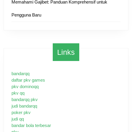
Memahami Gajibet: Panduan Komprehensif untuk
Pengguna Baru
Links
bandarqq
daftar pkv games
pkv dominoqq
pkv qq
bandarqq pkv
judi bandarqq
poker pkv
judi qq
bandar bola terbesar
pkv