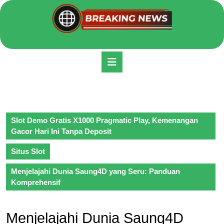
Skip
to
content
Skip
to
Open
content
Button
Slot Demo Gratis X1000 Pragmatic Play, Kemenangan
Gacor Hari Ini Tanpa Deposit
Situs Slot
Menjelajahi Dunia Saung4D yang Seru: Panduan
Komprehensif
Menjelajahi Dunia Saung4D