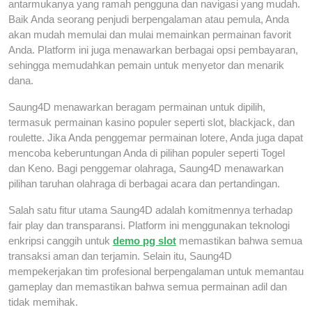
antarmukanya yang ramah pengguna dan navigasi yang mudah.
Baik Anda seorang penjudi berpengalaman atau pemula, Anda
akan mudah memulai dan mulai memainkan permainan favorit
Anda. Platform ini juga menawarkan berbagai opsi pembayaran,
sehingga memudahkan pemain untuk menyetor dan menarik
dana.
Saung4D menawarkan beragam permainan untuk dipilih,
termasuk permainan kasino populer seperti slot, blackjack, dan
roulette. Jika Anda penggemar permainan lotere, Anda juga dapat
mencoba keberuntungan Anda di pilihan populer seperti Togel
dan Keno. Bagi penggemar olahraga, Saung4D menawarkan
pilihan taruhan olahraga di berbagai acara dan pertandingan.
Salah satu fitur utama Saung4D adalah komitmennya terhadap
fair play dan transparansi. Platform ini menggunakan teknologi
enkripsi canggih untuk
demo pg slot
memastikan bahwa semua
transaksi aman dan terjamin. Selain itu, Saung4D
mempekerjakan tim profesional berpengalaman untuk memantau
gameplay dan memastikan bahwa semua permainan adil dan
tidak memihak.