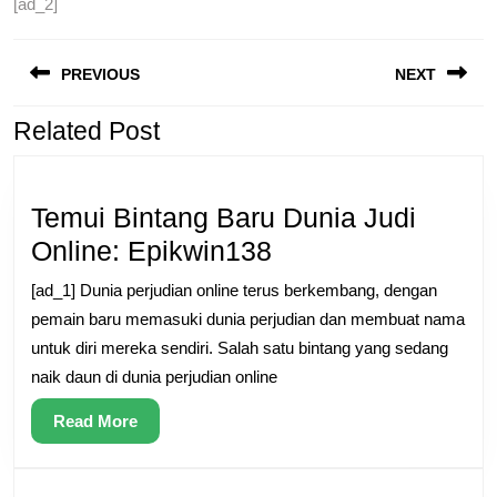
[ad_2]
Previous
N
Post
post:
p
PREVIOUS
NEXT
navigation
Related Post
Temui Bintang Baru Dunia Judi
Temui
Online: Epikwin138
Bintang
[ad_1] Dunia perjudian online terus berkembang, dengan
Baru
pemain baru memasuki dunia perjudian dan membuat nama
Dunia
untuk diri mereka sendiri. Salah satu bintang yang sedang
naik daun di dunia perjudian online
Judi
Online:
Read
Read More
Epikwin138
More