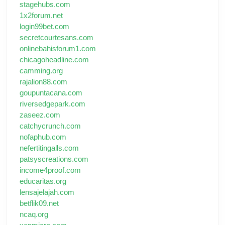
stagehubs.com
1x2forum.net
login99bet.com
secretcourtesans.com
onlinebahisforum1.com
chicagoheadline.com
camming.org
rajalion88.com
goupuntacana.com
riversedgepark.com
zaseez.com
catchycrunch.com
nofaphub.com
nefertitingalls.com
patsyscreations.com
income4proof.com
educaritas.org
lensajelajah.com
betflik09.net
ncaq.org