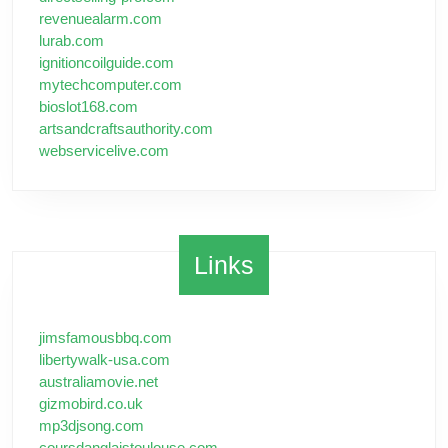
revenuealarm.com
lurab.com
ignitioncoilguide.com
mytechcomputer.com
bioslot168.com
artsandcraftsauthority.com
webservicelive.com
Links
jimsfamousbbq.com
libertywalk-usa.com
australiamovie.net
gizmobird.co.uk
mp3djsong.com
coursdanglaistoulouse.com