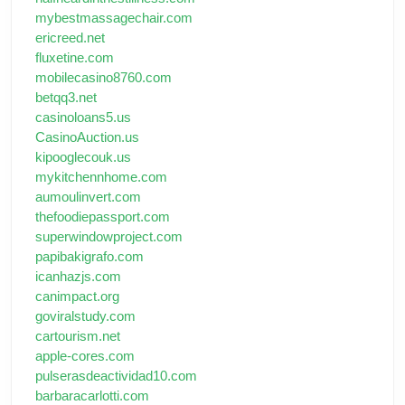
mybestmassagechair.com
ericreed.net
fluxetine.com
mobilecasino8760.com
betqq3.net
casinoloans5.us
CasinoAuction.us
kipooglecouk.us
mykitchennhome.com
aumoulinvert.com
thefoodiepassport.com
superwindowproject.com
papibakigrafo.com
icanhazjs.com
canimpact.org
goviralstudy.com
cartourism.net
apple-cores.com
pulserasdeactividad10.com
barbaracarlotti.com