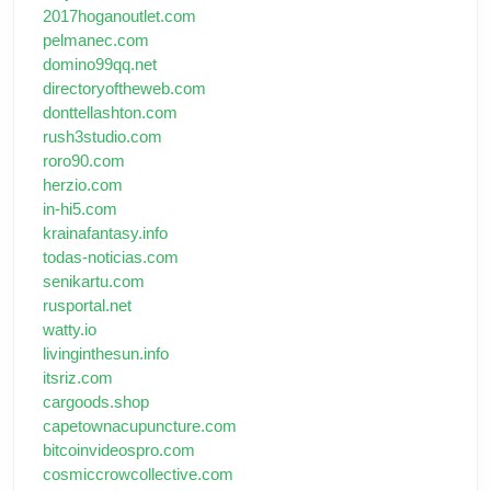
2017hoganoutlet.com
pelmanec.com
domino99qq.net
directoryoftheweb.com
donttellashton.com
rush3studio.com
roro90.com
herzio.com
in-hi5.com
krainafantasy.info
todas-noticias.com
senikartu.com
rusportal.net
watty.io
livinginthesun.info
itsriz.com
cargoods.shop
capetownacupuncture.com
bitcoinvideospro.com
cosmiccrowcollective.com