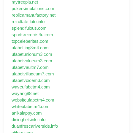
mytreepla.net
pokersimulations.com
replicamanufactory.net
rezultate-loto.info
splendifulous.com
sportsrecords4u.com
topceleberites.com
ufabetting8m4.com
ufabetunionum3.com
ufabetvalueum3.com
ufabetvaultm7.com
ufabetvillageum7.com
ufabetvoicem3.com
waveufabetm4.com
wayang88.net
websiteufabetm4.com
whiteufabetm4.com
anikalappy.com
dininghelsinki.info
duanfrescariverside.info
etilerx.com