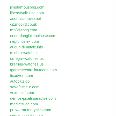
jimsfamousbbq.com
libertywalk-usa.com
australiamovie.net
gizmobird.co.uk
mp3djsong.com
coursdanglaistoulouse.com
neptunuslex.com
auguri-di-natale.info
michelewatch.us
omega--watches.us
breitling-watches.us
tgarnettcentrallautoads.com
fixadvert.com
autopluz.co
save3time-c.com
vexonhcf.com
demos-pixelsparadise.com
mediatitude.com
prewarmotorcycles.com
simracinglinks.com