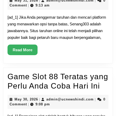
May
admin@ucn
May 31, 2026
admin@ucnewshindi.com
0
|
|
Senang303
31,
Comment
9:13 am
|
2026
Menawarkan
[ad_1] Jika Anda penggemar taruhan dan mencari platform
Opsi
yang menawarkan opsi tanpa batas, Senang303 adalah
jawabannya. Situs taruhan online ini telah menjadi pilihan
Taruhan
populer baik bagi petaruh baru maupun berpengalaman,
Tanpa
Read
Read More
Batas
More
Game Slot 88 Teratas yang
Ga
Perlu Anda Coba Hari Ini
Slot
May
admin@ucn
May 30, 2026
admin@ucnewshindi.com
0
|
|
88
30,
Comment
9:08 pm
|
2026
Tera