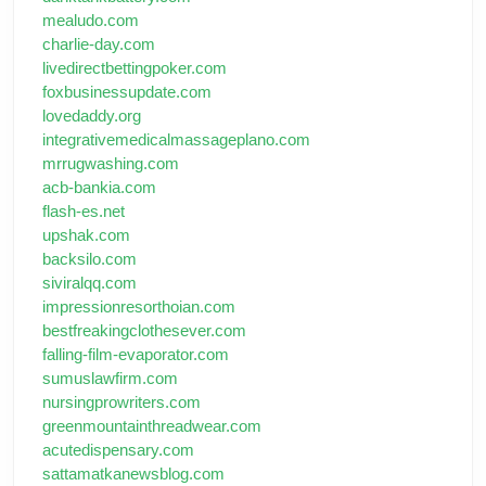
mealudo.com
charlie-day.com
livedirectbettingpoker.com
foxbusinessupdate.com
lovedaddy.org
integrativemedicalmassageplano.com
mrrugwashing.com
acb-bankia.com
flash-es.net
upshak.com
backsilo.com
siviralqq.com
impressionresorthoian.com
bestfreakingclothesever.com
falling-film-evaporator.com
sumuslawfirm.com
nursingprowriters.com
greenmountainthreadwear.com
acutedispensary.com
sattamatkanewsblog.com