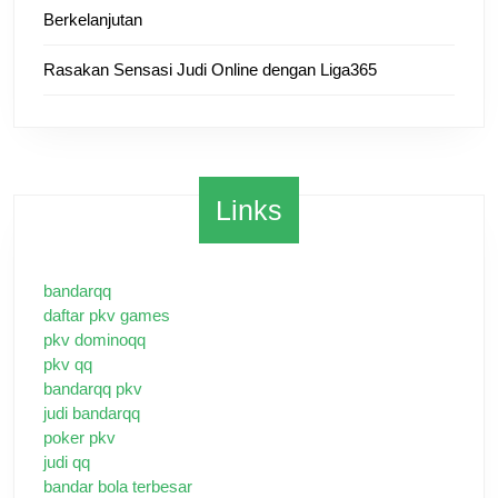
Berkelanjutan
Rasakan Sensasi Judi Online dengan Liga365
Links
bandarqq
daftar pkv games
pkv dominoqq
pkv qq
bandarqq pkv
judi bandarqq
poker pkv
judi qq
bandar bola terbesar