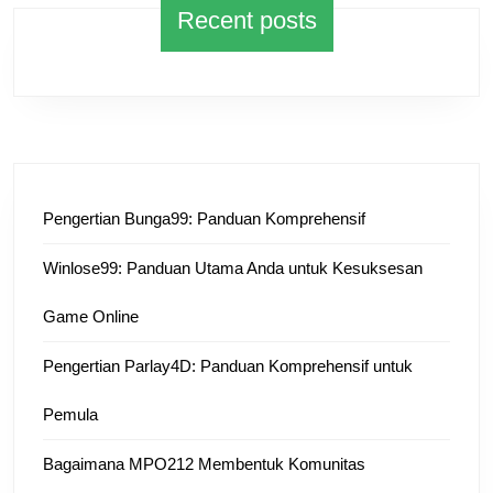
Recent posts
Pengertian Bunga99: Panduan Komprehensif
Winlose99: Panduan Utama Anda untuk Kesuksesan
Game Online
Pengertian Parlay4D: Panduan Komprehensif untuk
Pemula
Bagaimana MPO212 Membentuk Komunitas