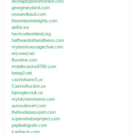
bestlaptopbestmonitor.com
georginaryland.com
roseandbasil.com
thewhitewhitelights.com
atdhe.ws
heckrodtwetland.org
halfheardinthestillness.com
mybestmassagechair.com
ericreed.net
fluxetine.com
mobilecasino8760.com
betqq3.net
casinoloans5.us
CasinoAuction.us
kipooglecouk.us
mykitchennhome.com
aumoulinvert.com
thefoodiepassport.com
superwindowproject.com
papibakigrafo.com
icanhazjs.com