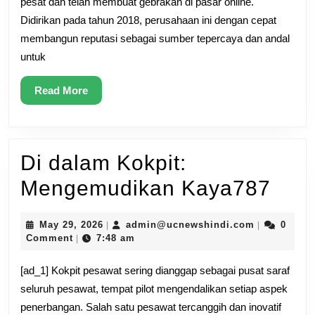
Gacor69:
pesat dan telah membuat gebrakan di pasar online.
Didirikan pada tahun 2018, perusahaan ini dengan cepat
Melihat
membangun reputasi sebagai sumber tepercaya dan andal
Lebih
untuk
Dekat
Read
Read More
Pertumbuhan
More
dan
Kesuksesann
Di dalam Kokpit:
Di
Mengemudikan Kaya787
dal
May
admin@ucn
May 29, 2026
admin@ucnewshindi.com
0
|
|
Kokp
29,
Comment
7:48 am
|
2026
Men
[ad_1] Kokpit pesawat sering dianggap sebagai pusat saraf
Kay
seluruh pesawat, tempat pilot mengendalikan setiap aspek
penerbangan. Salah satu pesawat tercanggih dan inovatif