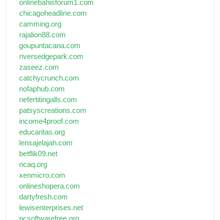
onlinebahisforum1.com
chicagoheadline.com
camming.org
rajalion88.com
goupuntacana.com
riversedgepark.com
zaseez.com
catchycrunch.com
nofaphub.com
nefertitingalls.com
patsyscreations.com
income4proof.com
educaritas.org
lensajelajah.com
betflik09.net
ncaq.org
xenmicro.com
onlineshopera.com
dartyfresh.com
lewisenterprises.net
pcsoftwarefree.org