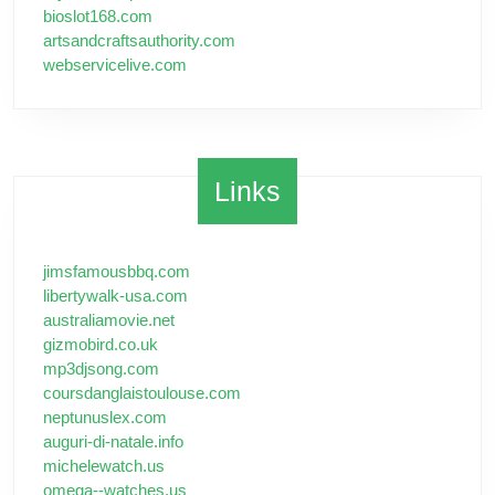
bioslot168.com
artsandcraftsauthority.com
webservicelive.com
Links
jimsfamousbbq.com
libertywalk-usa.com
australiamovie.net
gizmobird.co.uk
mp3djsong.com
coursdanglaistoulouse.com
neptunuslex.com
auguri-di-natale.info
michelewatch.us
omega--watches.us