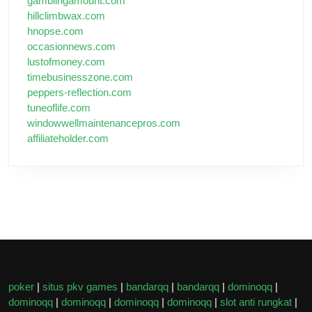
gamblingamount.com
hillclimbwax.com
hnopse.com
occasionnews.com
lustofmoney.com
timebusinesszone.com
peppers-reflection.com
tuneoflife.com
windowwellmaintenancepros.com
affiliateholder.com
poker
|
situs pkv games
|
bandarqq
|
bandarqq
|
dominoqq
|
dominoqq
|
dominoqq
|
dominoqq
|
dominoqq
|
slot anti rungkat
|