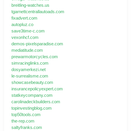
breitling-watches.us
tgarnettcentrallautoads.com
fixadvert.com
autopluz.co
save3time-c.com
vexonhcf.com
demos-pixelsparadise.com
mediatitude.com
prewarmotorcycles.com
simracinglinks.com
dosyamerkezi.net
le-surrealisme.com
showcasebeauty.com
insurancepolicyexpert.com
statkeycompany.com
carolinadeckbuilders.com
topinvestingblog.com
top50tools.com
the-rep.com
saltyfranks.com