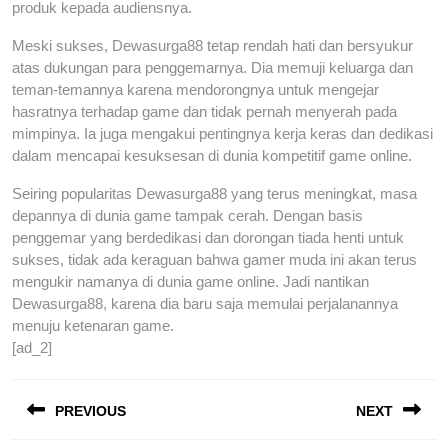
produk kepada audiensnya.
Meski sukses, Dewasurga88 tetap rendah hati dan bersyukur
atas dukungan para penggemarnya. Dia memuji keluarga dan
teman-temannya karena mendorongnya untuk mengejar
hasratnya terhadap game dan tidak pernah menyerah pada
mimpinya. Ia juga mengakui pentingnya kerja keras dan dedikasi
dalam mencapai kesuksesan di dunia kompetitif game online.
Seiring popularitas Dewasurga88 yang terus meningkat, masa
depannya di dunia game tampak cerah. Dengan basis
penggemar yang berdedikasi dan dorongan tiada henti untuk
sukses, tidak ada keraguan bahwa gamer muda ini akan terus
mengukir namanya di dunia game online. Jadi nantikan
Dewasurga88, karena dia baru saja memulai perjalanannya
menuju ketenaran game.
[ad_2]
Previous
N
Post
post:
p
PREVIOUS
NEXT
navigation