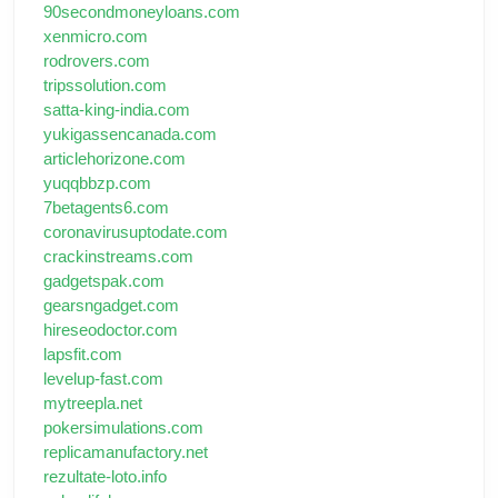
90secondmoneyloans.com
xenmicro.com
rodrovers.com
tripssolution.com
satta-king-india.com
yukigassencanada.com
articlehorizone.com
yuqqbbzp.com
7betagents6.com
coronavirusuptodate.com
crackinstreams.com
gadgetspak.com
gearsngadget.com
hireseodoctor.com
lapsfit.com
levelup-fast.com
mytreepla.net
pokersimulations.com
replicamanufactory.net
rezultate-loto.info