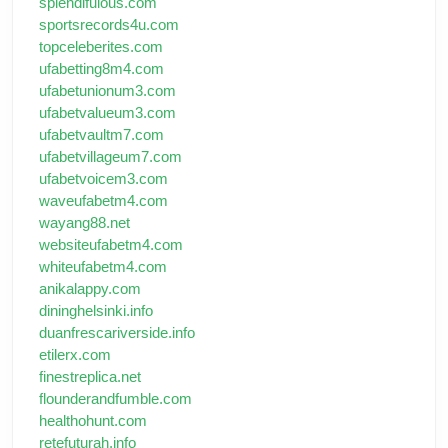
splendifulous.com
sportsrecords4u.com
topceleberites.com
ufabetting8m4.com
ufabetunionum3.com
ufabetvalueum3.com
ufabetvaultm7.com
ufabetvillageum7.com
ufabetvoicem3.com
waveufabetm4.com
wayang88.net
websiteufabetm4.com
whiteufabetm4.com
anikalappy.com
dininghelsinki.info
duanfrescariverside.info
etilerx.com
finestreplica.net
flounderandfumble.com
healthohunt.com
retefuturah.info