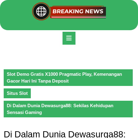
Skip
to
content
Skip
to
Open
content
Button
Slot Demo Gratis X1000 Pragmatic Play, Kemenangan
Gacor Hari Ini Tanpa Deposit
Situs Slot
Di Dalam Dunia Dewasurga88: Sekilas Kehidupan
Sensasi Gaming
Di Dalam Dunia Dewasurga88: