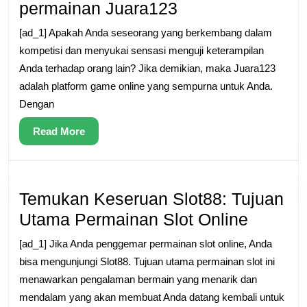
Lepaskan
permainan Juara123
semangat
[ad_1] Apakah Anda seseorang yang berkembang dalam
kompetitif
kompetisi dan menyukai sensasi menguji keterampilan
Anda
Anda terhadap orang lain? Jika demikian, maka Juara123
adalah platform game online yang sempurna untuk Anda.
dengan
Dengan
berbagai
pilihan
Read
Read More
More
permainan
Juara123
Temukan Keseruan Slot88: Tujuan
Temuk
Utama Permainan Slot Online
Keseru
[ad_1] Jika Anda penggemar permainan slot online, Anda
Slot88:
bisa mengunjungi Slot88. Tujuan utama permainan slot ini
Tujuan
menawarkan pengalaman bermain yang menarik dan
mendalam yang akan membuat Anda datang kembali untuk
Utama