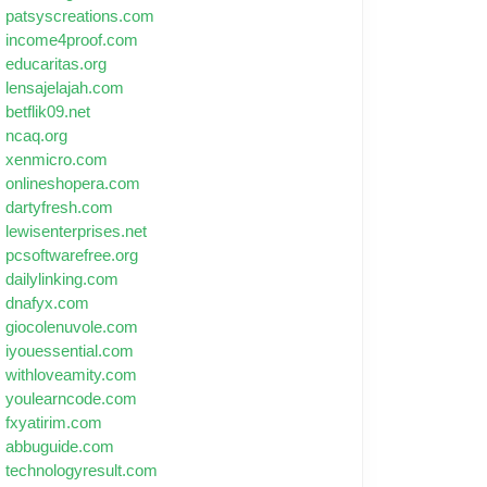
patsyscreations.com
income4proof.com
educaritas.org
lensajelajah.com
betflik09.net
ncaq.org
xenmicro.com
onlineshopera.com
dartyfresh.com
lewisenterprises.net
pcsoftwarefree.org
dailylinking.com
dnafyx.com
giocolenuvole.com
iyouessential.com
withloveamity.com
youlearncode.com
fxyatirim.com
abbuguide.com
technologyresult.com