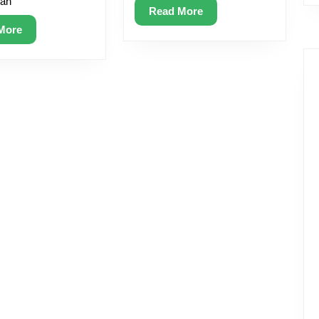
kan
Read
Read More
More
Read
More
More