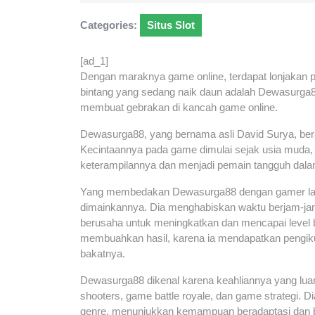
5,
2025
Categories:
Situs Slot
[ad_1]
Dengan maraknya game online, terdapat lonjakan p
bintang yang sedang naik daun adalah Dewasurga8
membuat gebrakan di kancah game online.
Dewasurga88, yang bernama asli David Surya, bera
Kecintaannya pada game dimulai sejak usia muda, 
keterampilannya dan menjadi pemain tangguh dala
Yang membedakan Dewasurga88 dengan gamer lain
dimainkannya. Dia menghabiskan waktu berjam-ja
berusaha untuk meningkatkan dan mencapai level 
membuahkan hasil, karena ia mendapatkan pengik
bakatnya.
Dewasurga88 dikenal karena keahliannya yang luar
shooters, game battle royale, dan game strategi. 
genre, menunjukkan kemampuan beradaptasi dan ber