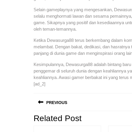
Selain gameplaynya yang mengesankan, Dewasurga88
selalu menghormati lawan dan sesama pemainnya,
game. Sikapnya yang positif dan kesediaannya un
oleh teman-temannya.
Ketika Dewasurga88 terus berkembang dalam komun
melambat. Dengan bakat, dedikasi, dan hasratnya
panjang di dunia game dan menginspirasi orang la
Kesimpulannya, Dewasurga88 adalah bintang baru 
penggemar di seluruh dunia dengan keahliannya yang
keahliannya. Awasi gamer berbakat ini yang terus
[ad_2]
Post
PREVIOUS
navigation
Related Post