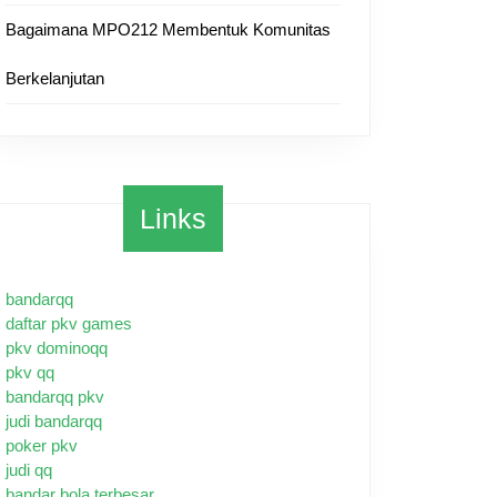
Bagaimana MPO212 Membentuk Komunitas
Berkelanjutan
Links
bandarqq
daftar pkv games
pkv dominoqq
pkv qq
bandarqq pkv
judi bandarqq
poker pkv
judi qq
bandar bola terbesar