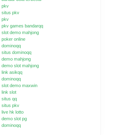
pkv
situs pkv
pkv
pkv games bandarqq
slot demo mahjong
poker online
dominoqq
situs dominoqq
demo mahjong
demo slot mahjong
link asikqq
dominoqq
slot demo maxwin
link slot
situs qq
situs pkv
live hk lotto
demo slot pg
dominoqq