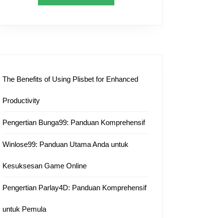
The Benefits of Using Plisbet for Enhanced
Productivity
Pengertian Bunga99: Panduan Komprehensif
Winlose99: Panduan Utama Anda untuk
Kesuksesan Game Online
Pengertian Parlay4D: Panduan Komprehensif
untuk Pemula