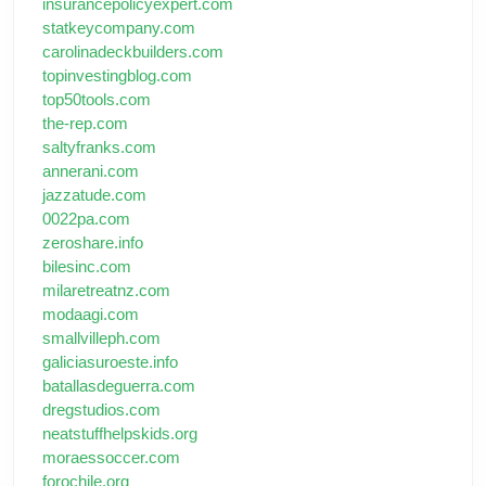
insurancepolicyexpert.com
statkeycompany.com
carolinadeckbuilders.com
topinvestingblog.com
top50tools.com
the-rep.com
saltyfranks.com
annerani.com
jazzatude.com
0022pa.com
zeroshare.info
bilesinc.com
milaretreatnz.com
modaagi.com
smallvilleph.com
galiciasuroeste.info
batallasdeguerra.com
dregstudios.com
neatstuffhelpskids.org
moraessoccer.com
forochile.org