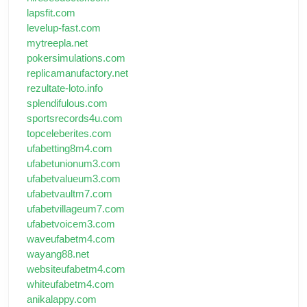
lapsfit.com
levelup-fast.com
mytreepla.net
pokersimulations.com
replicamanufactory.net
rezultate-loto.info
splendifulous.com
sportsrecords4u.com
topceleberites.com
ufabetting8m4.com
ufabetunionum3.com
ufabetvalueum3.com
ufabetvaultm7.com
ufabetvillageum7.com
ufabetvoicem3.com
waveufabetm4.com
wayang88.net
websiteufabetm4.com
whiteufabetm4.com
anikalappy.com