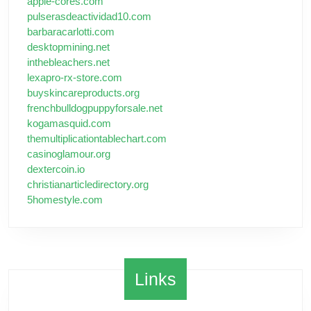
apple-cores.com
pulserasdeactividad10.com
barbaracarlotti.com
desktopmining.net
inthebleachers.net
lexapro-rx-store.com
buyskincareproducts.org
frenchbulldogpuppyforsale.net
kogamasquid.com
themultiplicationtablechart.com
casinoglamour.org
dextercoin.io
christianarticledirectory.org
5homestyle.com
Links