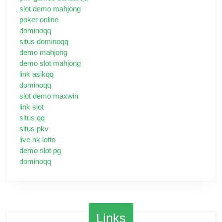
slot demo mahjong
poker online
dominoqq
situs dominoqq
demo mahjong
demo slot mahjong
link asikqq
dominoqq
slot demo maxwin
link slot
situs qq
situs pkv
live hk lotto
demo slot pg
dominoqq
Links