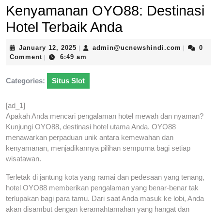
Kenyamanan OYO88: Destinasi
Hotel Terbaik Anda
January
admin@uc
January 12, 2025
admin@ucnewshindi.com
0
|
|
12,
Comment
6:49 am
|
2025
Categories:
Situs Slot
[ad_1]
Apakah Anda mencari pengalaman hotel mewah dan nyaman?
Kunjungi OYO88, destinasi hotel utama Anda. OYO88
menawarkan perpaduan unik antara kemewahan dan
kenyamanan, menjadikannya pilihan sempurna bagi setiap
wisatawan.
Terletak di jantung kota yang ramai dan pedesaan yang tenang,
hotel OYO88 memberikan pengalaman yang benar-benar tak
terlupakan bagi para tamu. Dari saat Anda masuk ke lobi, Anda
akan disambut dengan keramahtamahan yang hangat dan