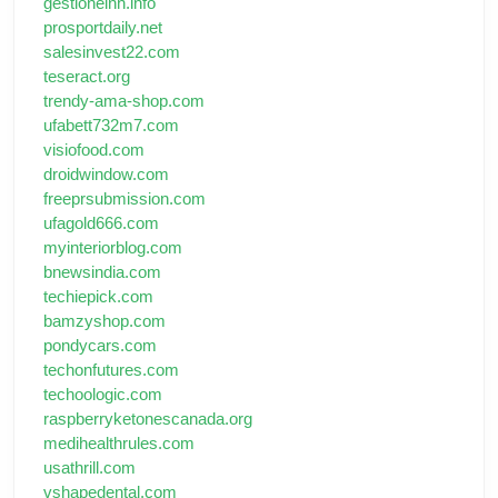
gestioneinh.info
prosportdaily.net
salesinvest22.com
teseract.org
trendy-ama-shop.com
ufabett732m7.com
visiofood.com
droidwindow.com
freeprsubmission.com
ufagold666.com
myinteriorblog.com
bnewsindia.com
techiepick.com
bamzyshop.com
pondycars.com
techonfutures.com
techoologic.com
raspberryketonescanada.org
medihealthrules.com
usathrill.com
vshapedental.com