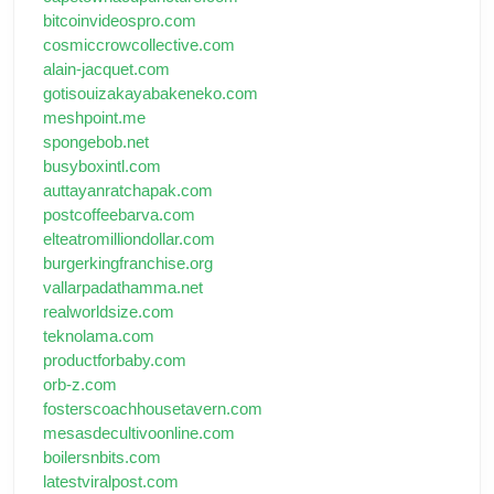
bitcoinvideospro.com
cosmiccrowcollective.com
alain-jacquet.com
gotisouizakayabakeneko.com
meshpoint.me
spongebob.net
busyboxintl.com
auttayanratchapak.com
postcoffeebarva.com
elteatromilliondollar.com
burgerkingfranchise.org
vallarpadathamma.net
realworldsize.com
teknolama.com
productforbaby.com
orb-z.com
fosterscoachhousetavern.com
mesasdecultivoonline.com
boilersnbits.com
latestviralpost.com