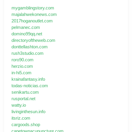
mygamblingstory.com
majalahwekonews.com
2017hoganoutlet.com
pelmanec.com
domino99qq.net
directoryoftheweb.com
donttellashton.com
rush3studio.com
roro90.com
herzio.com
in-hi5.com
krainafantasy.info
todas-noticias.com
senikartu.com
rusportal.net
watty.io
livinginthesun.info
itsriz.com
cargoods.shop
capetownacupuncture.com