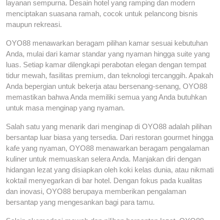
layanan sempurna. Desain hotel yang ramping dan modern
menciptakan suasana ramah, cocok untuk pelancong bisnis
maupun rekreasi.
OYO88 menawarkan beragam pilihan kamar sesuai kebutuhan
Anda, mulai dari kamar standar yang nyaman hingga suite yang
luas. Setiap kamar dilengkapi perabotan elegan dengan tempat
tidur mewah, fasilitas premium, dan teknologi tercanggih. Apakah
Anda bepergian untuk bekerja atau bersenang-senang, OYO88
memastikan bahwa Anda memiliki semua yang Anda butuhkan
untuk masa menginap yang nyaman.
Salah satu yang menarik dari menginap di OYO88 adalah pilihan
bersantap luar biasa yang tersedia. Dari restoran gourmet hingga
kafe yang nyaman, OYO88 menawarkan beragam pengalaman
kuliner untuk memuaskan selera Anda. Manjakan diri dengan
hidangan lezat yang disiapkan oleh koki kelas dunia, atau nikmati
koktail menyegarkan di bar hotel. Dengan fokus pada kualitas
dan inovasi, OYO88 berupaya memberikan pengalaman
bersantap yang mengesankan bagi para tamu.