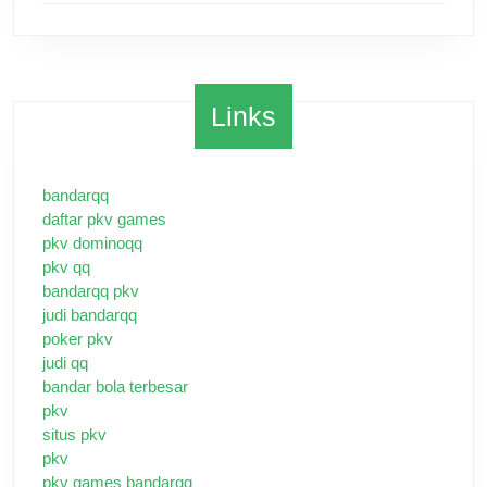
Links
bandarqq
daftar pkv games
pkv dominoqq
pkv qq
bandarqq pkv
judi bandarqq
poker pkv
judi qq
bandar bola terbesar
pkv
situs pkv
pkv
pkv games bandarqq