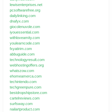
lewisenterprises.net
pcsoftwarefree.org
dailylinking.com
dnafyx.com
giocolenuvole.com
iyouessential.com
withloveamity.com
youlearncode.com
fxyatirim.com
abbuguide.com
technologyresult.com
webhostingoffers.org
whatszow.com
ehomeamerca.com
techintendo.com
techgreenpure.com
bestdropshipstore.com
cartelreviews.com
surfsway.com
nailartproduct.com