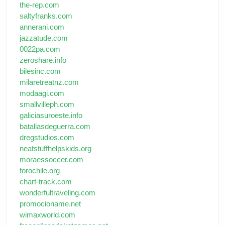
the-rep.com
saltyfranks.com
annerani.com
jazzatude.com
0022pa.com
zeroshare.info
bilesinc.com
milaretreatnz.com
modaagi.com
smallvilleph.com
galiciasuroeste.info
batallasdeguerra.com
dregstudios.com
neatstuffhelpskids.org
moraessoccer.com
forochile.org
chart-track.com
wonderfultraveling.com
promocioname.net
wimaxworld.com