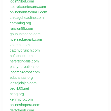
login99bet.com
secretcourtesans.com
onlinebahisforum1.com
chicagoheadline.com
camming.org
rajalion88.com
goupuntacana.com
riversedgepark.com
zaseez.com
catchycrunch.com
nofaphub.com
nefertitingalls.com
patsyscreations.com
income4proof.com
educaritas.org
lensajelajah.com
betflik09.net
ncaq.org
xenmicro.com
onlineshopera.com
dartyfresh.com