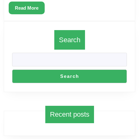
Read
Read More
More
Search
Search
Recent posts