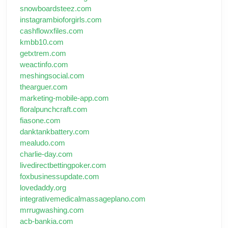
snowboardsteez.com
instagrambioforgirls.com
cashflowxfiles.com
kmbb10.com
getxtrem.com
weactinfo.com
meshingsocial.com
thearguer.com
marketing-mobile-app.com
floralpunchcraft.com
fiasone.com
danktankbattery.com
mealudo.com
charlie-day.com
livedirectbettingpoker.com
foxbusinessupdate.com
lovedaddy.org
integrativemedicalmassageplano.com
mrrugwashing.com
acb-bankia.com