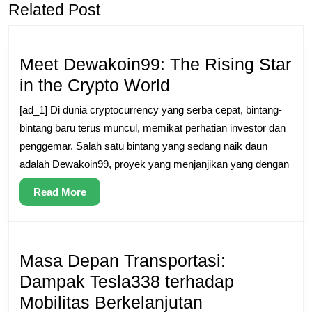
Related Post
Meet Dewakoin99: The Rising Star
Meet
in the Crypto World
Dewakoin99:
[ad_1] Di dunia cryptocurrency yang serba cepat, bintang-
The
bintang baru terus muncul, memikat perhatian investor dan
Rising
penggemar. Salah satu bintang yang sedang naik daun
adalah Dewakoin99, proyek yang menjanjikan yang dengan
Star
in
Read
Read More
the
More
Crypto
World
Masa Depan Transportasi:
Dampak Tesla338 terhadap
Masa
Mobilitas Berkelanjutan