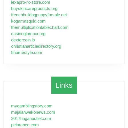
lexapro-rx-store.com
buyskincareproducts.org
frenchbulldogpuppyforsale.net
kogamasquid.com
themultiplicationtablechart.com
casinoglamour.org
dextercoin.io
christianarticledirectory.org
5homestyle.com
Links
mygamblingstory.com
majalahwekonews.com
2017hoganoutlet.com
pelmanec.com