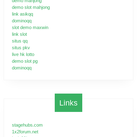
demo mahjong
demo slot mahjong
link asikqq
dominoqq
slot demo maxwin
link slot
situs qq
situs pkv
live hk lotto
demo slot pg
dominoqq
Links
stagehubs.com
1x2forum.net