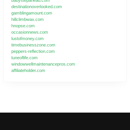
babystepahead.com
destinationoverlooked.com
gamblingamount.com
hillclimbwax.com
hnopse.com
occasionnews.com
lustofmoney.com
timebusinesszone.com
peppers-reflection.com
tuneoflife.com
windowwellmaintenancepros.com
affiliateholder.com