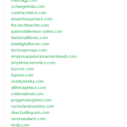
thekrtagy.com
xchangeindia.com
coolmicrotech.com
dreamhousehack.com
the-techteacher.com
automobilenews-online.com
fashionalltimes.com
totaldigitalforum.com
technoarmaan.com
empresasposicionamientoweb.com
tonybestcosmetics.com
buzznc.com
fxjoiner.com
skinbykindra.com
alltherageface.com
codenational.com
progameexplorer.com
rockislandroastery.com
directselling-pro.com
revenuealarm.com
lurab.com