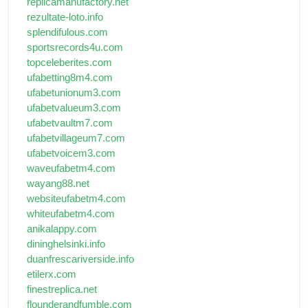
replicamanufactory.net
rezultate-loto.info
splendifulous.com
sportsrecords4u.com
topceleberites.com
ufabetting8m4.com
ufabetunionum3.com
ufabetvalueum3.com
ufabetvaultm7.com
ufabetvillageum7.com
ufabetvoicem3.com
waveufabetm4.com
wayang88.net
websiteufabetm4.com
whiteufabetm4.com
anikalappy.com
dininghelsinki.info
duanfrescariverside.info
etilerx.com
finestreplica.net
flounderandfumble.com