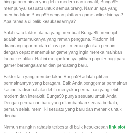
hingga permainan yang lebih modern dan inovatif, Bunga99
mempunyai sesuatu untuk semua orang. Namun apa yang
membedakan Bunga99 dengan platform game online lainnya?
Apa rahasia di balik kesuksesannya?
Salah satu faktor utama yang membuat Bunga99 menonjol
adalah antarmukanya yang ramah pengguna. Platform ini
dirancang agar mudah dinavigasi, memungkinkan pemain
dengan cepat menemukan game yang ingin mereka mainkan
tanpa kesulitan. Hal ini menjadikannya pilihan populer bagi para
gamer berpengalaman dan pendatang baru.
Faktor lain yang membedakan Bunga99 adalah pilihan
permainannya yang beragam. Baik Anda penggemar permainan
kasino tradisional atau lebih menyukai permainan yang lebih
modern dan interaktif, Bunga99 punya sesuatu untuk Anda.
Dengan permainan baru yang ditambahkan secara berkala,
pemain selalu memiliki sesuatu yang baru dan menarik untuk
dicoba.
Namun mungkin rahasia terbesar di balik kesuksesan
link slot