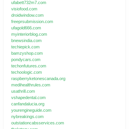
ufabett732m7.com
visiofood.com
droidwindow.com
freeprsubmission.com
ufagold666.com
myinteriorblog.com
bnewsindia.com
techiepick.com
bamzyshop.com
pondycars.com
techonfutures.com
techoologic.com
raspberryketonescanada.org
medihealthrules.com
usathrill.com
vshapedental.com
canfandalucia.org
yourengineguide.com
nybreakings.com
outstationcabsservices.com