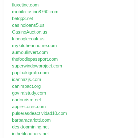
fluxetine.com
mobilecasino8760.com
betqq3.net
casinoloans5.us
CasinoAuction.us
kipooglecouk.us
mykitchennhome.com
aumoulinvert.com
thefoodiepassport.com
superwindowproject.com
papibakigrafo.com
icanhazjs.com
canimpact.org
goviralstudy.com
cartourism.net
apple-cores.com
pulserasdeactividad10.com
barbaracarlotti.com
desktopmining.net
inthebleachers.net