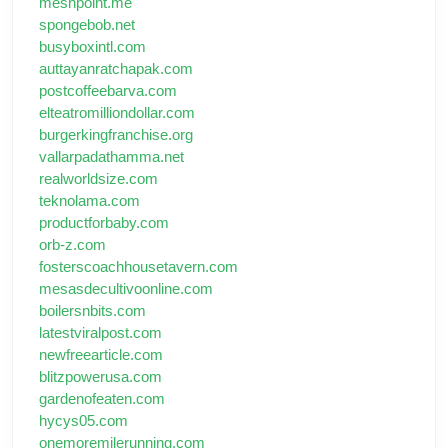
meshpoint.me
spongebob.net
busyboxintl.com
auttayanratchapak.com
postcoffeebarva.com
elteatromilliondollar.com
burgerkingfranchise.org
vallarpadathamma.net
realworldsize.com
teknolama.com
productforbaby.com
orb-z.com
fosterscoachhousetavern.com
mesasdecultivoonline.com
boilersnbits.com
latestviralpost.com
newfreearticle.com
blitzpowerusa.com
gardenofeaten.com
hycys05.com
onemoremilerunning.com