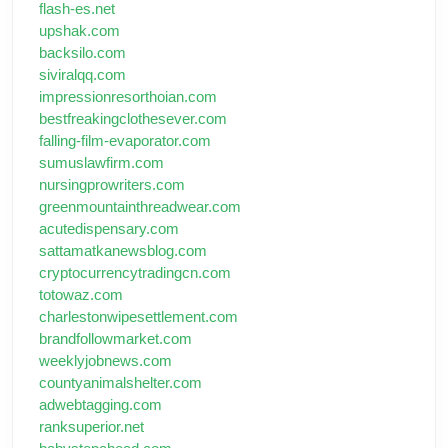
flash-es.net
upshak.com
backsilo.com
siviralqq.com
impressionresorthoian.com
bestfreakingclothesever.com
falling-film-evaporator.com
sumuslawfirm.com
nursingprowriters.com
greenmountainthreadwear.com
acutedispensary.com
sattamatkanewsblog.com
cryptocurrencytradingcn.com
totowaz.com
charlestonwipesettlement.com
brandfollowmarket.com
weeklyjobnews.com
countyanimalshelter.com
adwebtagging.com
ranksuperior.net