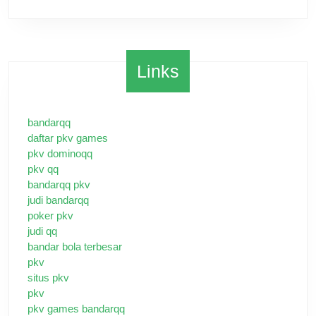
Links
bandarqq
daftar pkv games
pkv dominoqq
pkv qq
bandarqq pkv
judi bandarqq
poker pkv
judi qq
bandar bola terbesar
pkv
situs pkv
pkv
pkv games bandarqq