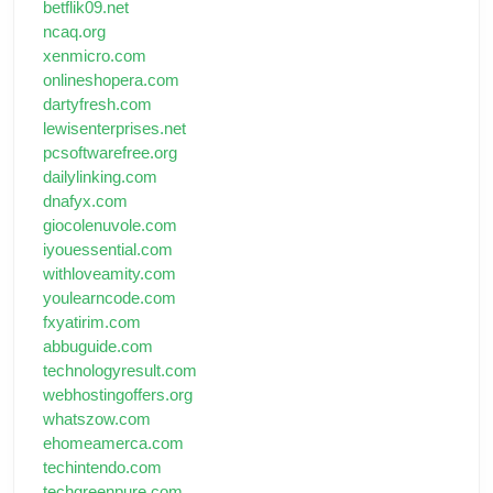
betflik09.net
ncaq.org
xenmicro.com
onlineshopera.com
dartyfresh.com
lewisenterprises.net
pcsoftwarefree.org
dailylinking.com
dnafyx.com
giocolenuvole.com
iyouessential.com
withloveamity.com
youlearncode.com
fxyatirim.com
abbuguide.com
technologyresult.com
webhostingoffers.org
whatszow.com
ehomeamerca.com
techintendo.com
techgreenpure.com