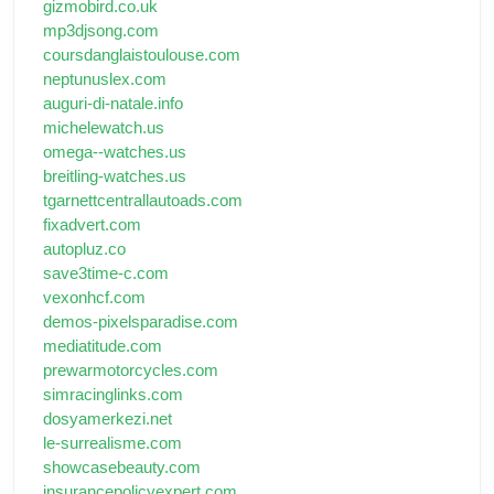
gizmobird.co.uk
mp3djsong.com
coursdanglaistoulouse.com
neptunuslex.com
auguri-di-natale.info
michelewatch.us
omega--watches.us
breitling-watches.us
tgarnettcentrallautoads.com
fixadvert.com
autopluz.co
save3time-c.com
vexonhcf.com
demos-pixelsparadise.com
mediatitude.com
prewarmotorcycles.com
simracinglinks.com
dosyamerkezi.net
le-surrealisme.com
showcasebeauty.com
insurancepolicyexpert.com