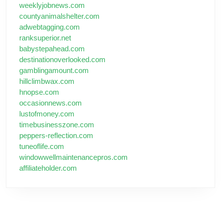
weeklyjobnews.com
countyanimalshelter.com
adwebtagging.com
ranksuperior.net
babystepahead.com
destinationoverlooked.com
gamblingamount.com
hillclimbwax.com
hnopse.com
occasionnews.com
lustofmoney.com
timebusinesszone.com
peppers-reflection.com
tuneoflife.com
windowwellmaintenancepros.com
affiliateholder.com