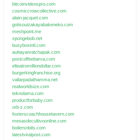
bitcoinvideospro.com
cosmiccrowcollective.com
alain-jacquet.com
gotisouizakayabakeneko.com
meshpoint.me
spongebob.net
busyboxintl.com
auttayanratchapak.com
postcoffeebarva.com
elteatromilliondollar.com
burgerkingfranchise.org
vallarpadathamma.net
realworldsize.com
teknolama.com
productforbaby.com
orb-z.com
fosterscoachhousetavern.com
mesasdecultivoonline.com
boilersnbits.com
latestviralpost.com