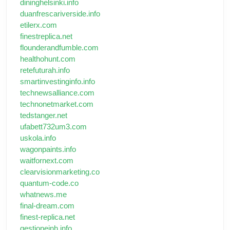
dininghelsinki.info
duanfrescariverside.info
etilerx.com
finestreplica.net
flounderandfumble.com
healthohunt.com
retefuturah.info
smartinvestinginfo.info
technewsalliance.com
technonetmarket.com
tedstanger.net
ufabett732um3.com
uskola.info
wagonpaints.info
waitfornext.com
clearvisionmarketing.co
quantum-code.co
whatnews.me
final-dream.com
finest-replica.net
gestioneinh.info