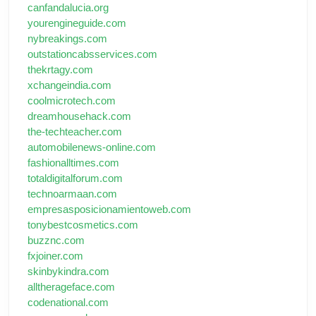
canfandalucia.org
yourengineguide.com
nybreakings.com
outstationcabsservices.com
thekrtagy.com
xchangeindia.com
coolmicrotech.com
dreamhousehack.com
the-techteacher.com
automobilenews-online.com
fashionalltimes.com
totaldigitalforum.com
technoarmaan.com
empresasposicionamientoweb.com
tonybestcosmetics.com
buzznc.com
fxjoiner.com
skinbykindra.com
alltherageface.com
codenational.com