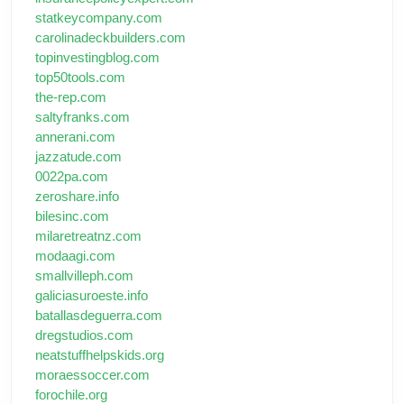
statkeycompany.com
carolinadeckbuilders.com
topinvestingblog.com
top50tools.com
the-rep.com
saltyfranks.com
annerani.com
jazzatude.com
0022pa.com
zeroshare.info
bilesinc.com
milaretreatnz.com
modaagi.com
smallvilleph.com
galiciasuroeste.info
batallasdeguerra.com
dregstudios.com
neatstuffhelpskids.org
moraessoccer.com
forochile.org