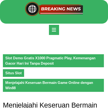
Skip
to
content
Skip
to
Open
content
Button
Slot Demo Gratis X1000 Pragmatic Play, Kemenangan
Gacor Hari Ini Tanpa Deposit
Situs Slot
Menjelajahi Keseruan Bermain Game Online dengan
Win88
Menjelajahi Keseruan Bermain