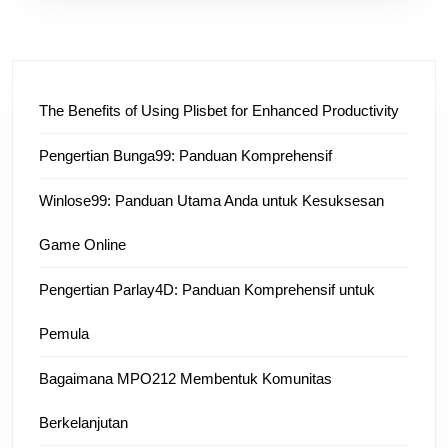
The Benefits of Using Plisbet for Enhanced Productivity
Pengertian Bunga99: Panduan Komprehensif
Winlose99: Panduan Utama Anda untuk Kesuksesan
Game Online
Pengertian Parlay4D: Panduan Komprehensif untuk
Pemula
Bagaimana MPO212 Membentuk Komunitas
Berkelanjutan