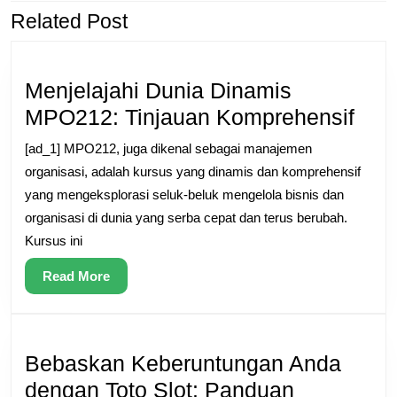
Related Post
Menjelajahi Dunia Dinamis
Menj
MPO212: Tinjauan Komprehensif
Dun
[ad_1] MPO212, juga dikenal sebagai manajemen
Din
organisasi, adalah kursus yang dinamis dan komprehensif
MPO
yang mengeksplorasi seluk-beluk mengelola bisnis dan
organisasi di dunia yang serba cepat dan terus berubah.
Tinj
Kursus ini
Kom
Read
Read More
More
Bebaskan Keberuntungan Anda
dengan Toto Slot: Panduan