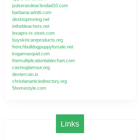
pulserasdeactividad10.com
barbaracarlotti.com
desktopmining.net
inthebleachers.net
lexapro-rx-store.com
buyskincareproducts.org
frenchbulldogpuppyforsale.net
kogamasquid.com
themultiplicationtablechart.com
casinoglamour.org
dextercoin.io
christianarticledirectory.org
5homestyle.com
Links