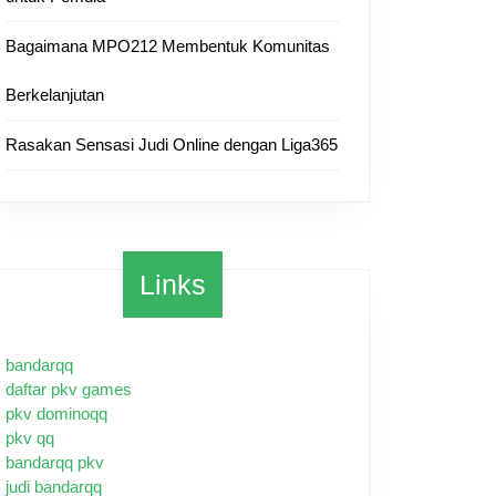
Bagaimana MPO212 Membentuk Komunitas
Berkelanjutan
Rasakan Sensasi Judi Online dengan Liga365
Links
bandarqq
daftar pkv games
pkv dominoqq
pkv qq
bandarqq pkv
judi bandarqq