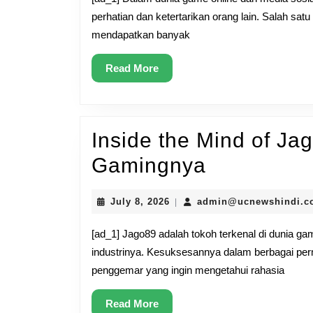
perhatian dan ketertarikan orang lain. Salah sat
mendapatkan banyak
Read
Read More
More
Inside the Mind of Ja
Inside
Gamingnya
the
July
July 8, 2026
admin@ucnewshindi.c
|
Mind
8,
2026
[ad_1] Jago89 adalah tokoh terkenal di dunia ga
of
industrinya. Kesuksesannya dalam berbagai p
Jago89:
penggemar yang ingin mengetahui rahasia
Sekilas
Read
Read More