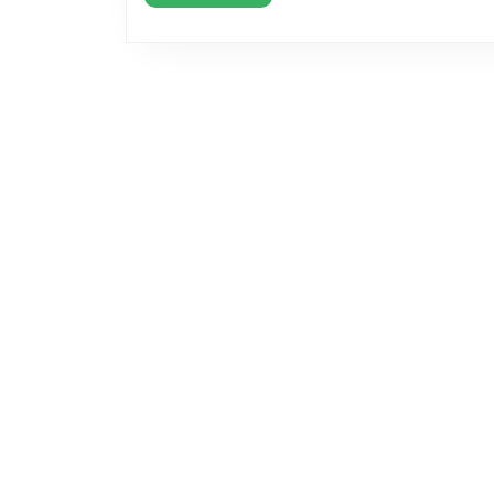
Kesukses
More
Gamingny