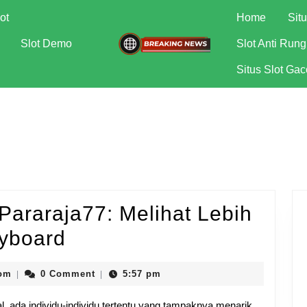
ot
Home
Situ
Slot Demo
Slot Anti Run
Situs Slot Gac
araraja77: Melihat Lebih
Membongkar
eyboard
Enigma
admin@ucnewshindi.com
om
0 Comment
5:57 pm
|
|
Pararaja77:
, ada individu-individu tertentu yang tampaknya menarik