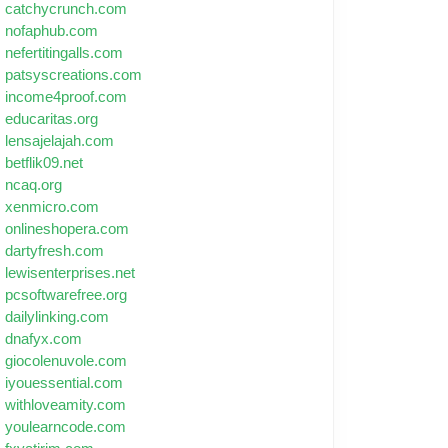
catchycrunch.com
nofaphub.com
nefertitingalls.com
patsyscreations.com
income4proof.com
educaritas.org
lensajelajah.com
betflik09.net
ncaq.org
xenmicro.com
onlineshopera.com
dartyfresh.com
lewisenterprises.net
pcsoftwarefree.org
dailylinking.com
dnafyx.com
giocolenuvole.com
iyouessential.com
withloveamity.com
youlearncode.com