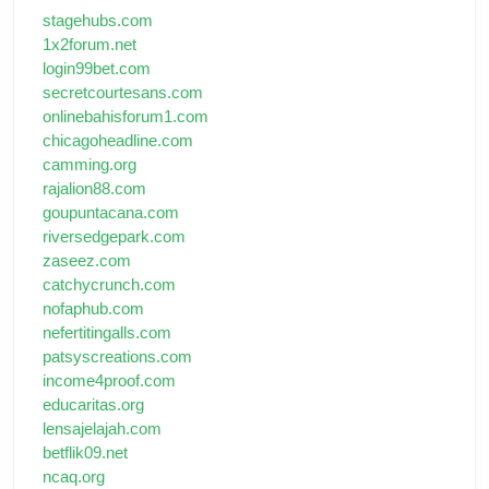
stagehubs.com
1x2forum.net
login99bet.com
secretcourtesans.com
onlinebahisforum1.com
chicagoheadline.com
camming.org
rajalion88.com
goupuntacana.com
riversedgepark.com
zaseez.com
catchycrunch.com
nofaphub.com
nefertitingalls.com
patsyscreations.com
income4proof.com
educaritas.org
lensajelajah.com
betflik09.net
ncaq.org