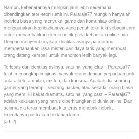
Namun, kebenarannya mungkin jauh lebih sederhana
dibandingkan teori-teori rumit ini. Pararaja77 mungkin hanyalah
individu biasa yang menyukai game dan komunitas online,
menggunakan kepribadiannya yang penuh teka-teki sebagai cara
untuk menambahkan elemen intrik pada kehadiran online-nya.
Dengan menyembunyikan identitas aslinya, ia mampu
mempertahankan rasa misteri dan daya tarik yang membuat
orang datang kembali untuk menonton lebih banyak lagi.
Terlepas dari identitas aslinya, satu hal yang jelas – Pararaja77
telah menangkap imajinasi banyak orang dengan perpaduan unik
antara keterampilan, misteri, dan karisma. Apakah dia seorang
gamer yang terampil, seorang hacker, atau sekadar orang biasa
yang memiliki bakat dramatis, satu hal yang pasti – Pararaja77
adalah kekuatan yang harus diperhitungkan di dunia online. Dan
selama dia terus membuat kita terus menebak-nebak,
legendanya pasti akan bertahan lama.
[ad_2]
Previous
N
Post
post:
p