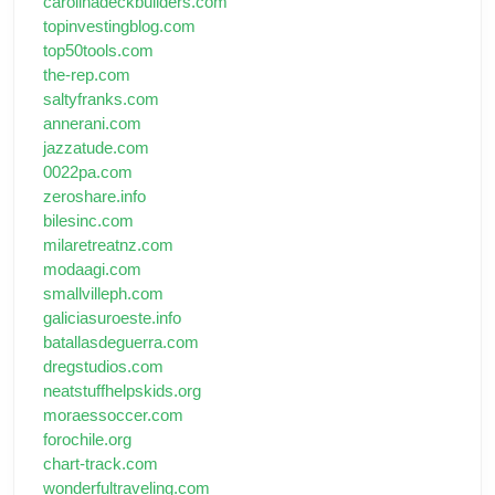
carolinadeckbuilders.com
topinvestingblog.com
top50tools.com
the-rep.com
saltyfranks.com
annerani.com
jazzatude.com
0022pa.com
zeroshare.info
bilesinc.com
milaretreatnz.com
modaagi.com
smallvilleph.com
galiciasuroeste.info
batallasdeguerra.com
dregstudios.com
neatstuffhelpskids.org
moraessoccer.com
forochile.org
chart-track.com
wonderfultraveling.com