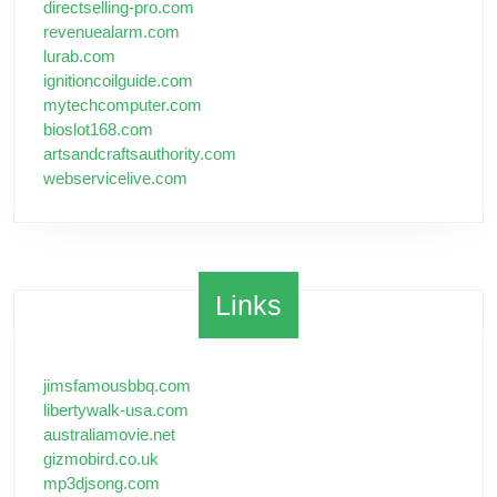
directselling-pro.com
revenuealarm.com
lurab.com
ignitioncoilguide.com
mytechcomputer.com
bioslot168.com
artsandcraftsauthority.com
webservicelive.com
Links
jimsfamousbbq.com
libertywalk-usa.com
australiamovie.net
gizmobird.co.uk
mp3djsong.com