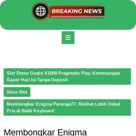
Skip
to
content
Skip
to
Open
content
Button
Slot Demo Gratis X1000 Pragmatic Play, Kemenangan
Gacor Hari Ini Tanpa Deposit
Situs Slot
Membongkar Enigma Pararaja77: Melihat Lebih Dekat
Pria di Balik Keyboard
Membongkar Enigma