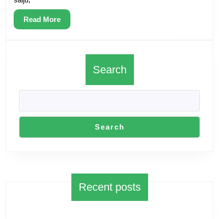
di
Pegu
Read
Read More
More
Search
Search
Recent posts