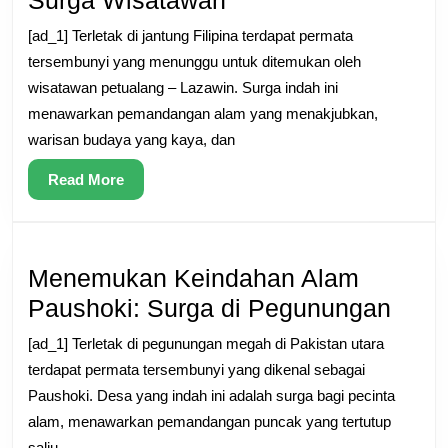
Pesona
[ad_1] Terletak di jantung Filipina terdapat permata
Lazawin:
tersembunyi yang menunggu untuk ditemukan oleh
Surga
wisatawan petualang – Lazawin. Surga indah ini
menawarkan pemandangan alam yang menakjubkan,
Wisatawan
warisan budaya yang kaya, dan
Read
Read More
More
Menemukan Keindahan Alam
Men
Paushoki: Surga di Pegunungan
Kein
[ad_1] Terletak di pegunungan megah di Pakistan utara
Alam
terdapat permata tersembunyi yang dikenal sebagai
Paus
Paushoki. Desa yang indah ini adalah surga bagi pecinta
alam, menawarkan pemandangan puncak yang tertutup
Surg
salju,