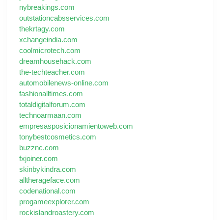
nybreakings.com
outstationcabsservices.com
thekrtagy.com
xchangeindia.com
coolmicrotech.com
dreamhousehack.com
the-techteacher.com
automobilenews-online.com
fashionalltimes.com
totaldigitalforum.com
technoarmaan.com
empresasposicionamientoweb.com
tonybestcosmetics.com
buzznc.com
fxjoiner.com
skinbykindra.com
alltherageface.com
codenational.com
progameexplorer.com
rockislandroastery.com