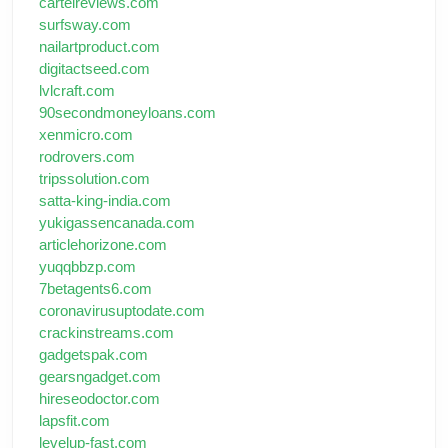
cartelreviews.com
surfsway.com
nailartproduct.com
digitactseed.com
lvlcraft.com
90secondmoneyloans.com
xenmicro.com
rodrovers.com
tripssolution.com
satta-king-india.com
yukigassencanada.com
articlehorizone.com
yuqqbbzp.com
7betagents6.com
coronavirusuptodate.com
crackinstreams.com
gadgetspak.com
gearsngadget.com
hireseodoctor.com
lapsfit.com
levelup-fast.com