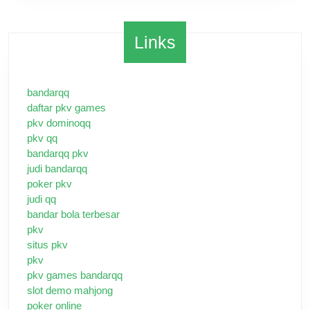
Links
bandarqq
daftar pkv games
pkv dominoqq
pkv qq
bandarqq pkv
judi bandarqq
poker pkv
judi qq
bandar bola terbesar
pkv
situs pkv
pkv
pkv games bandarqq
slot demo mahjong
poker online