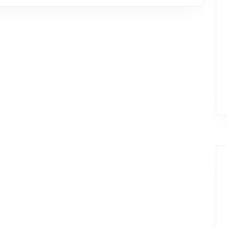
Luar
Angkasa