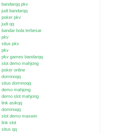
bandarqq pkv
judi bandarqq
poker pkv
judi qq
bandar bola terbesar
pkv
situs pkv
pkv
pkv games bandarqq
slot demo mahjong
poker online
dominoqq
situs dominoqq
demo mahjong
demo slot mahjong
link asikqq
dominoqq
slot demo maxwin
link slot
situs qq