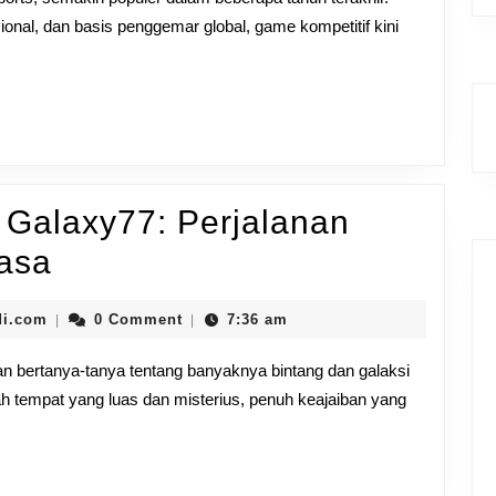
Pakar:
sional, dan basis penggemar global, game kompetitif kini
Perjalanan
Dragon212
dalam
Game
Kompetitif
Galaxy77: Perjalanan
Mengungkap
asa
Rahasia
admin@ucnewshindi.com
i.com
0 Comment
7:36 am
|
|
Galaxy77:
n bertanya-tanya tentang banyaknya bintang dan galaksi
Perjalanan
ah tempat yang luas dan misterius, penuh keajaiban yang
Menarik
ke