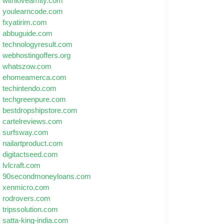
withloveamity.com
youlearncode.com
fxyatirim.com
abbuguide.com
technologyresult.com
webhostingoffers.org
whatszow.com
ehomeamerca.com
techintendo.com
techgreenpure.com
bestdropshipstore.com
cartelreviews.com
surfsway.com
nailartproduct.com
digitactseed.com
lvlcraft.com
90secondmoneyloans.com
xenmicro.com
rodrovers.com
tripssolution.com
satta-king-india.com