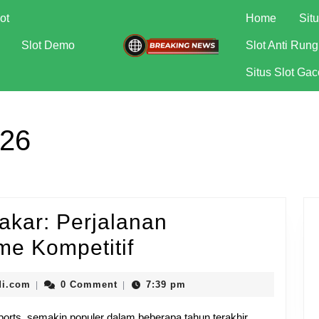
ot
Home
Situ
Slot Demo
Slot Anti Run
Situs Slot Gac
026
akar: Perjalanan
Dari
e Kompetitif
Pemula
admin@ucnewshindi.com
i.com
0 Comment
7:39 pm
|
|
hingga
ports, semakin populer dalam beberapa tahun terakhir.