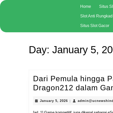
Skip
Home
Situs Sl
to
content
Slot Anti Rungkad
Skip
to
Situs Slot Gacor
content
Day:
January 5, 2
Dari Pemula hingga P
Dragon212 dalam Gam
January
January 5, 2026
admin@ucnewshind
|
5,
2026
[ad_1] Game kompetitif, juga dikenal sebagai eS