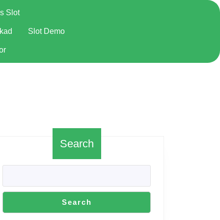
s Slot
gkad
Slot Demo
or
Search
Search