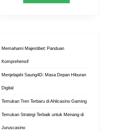
Memahami Majestibet: Panduan
Komprehensif
Menjelajahi Saung4D: Masa Depan Hiburan
Digital
Temukan Tren Terbaru di Ahlicasino Gaming
Temukan Strategi Terbaik untuk Menang di
Juruscasino