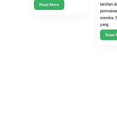
taruhan 
Read
Read More
More
permainan
mereka. S
yang
Read 