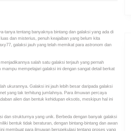
-tanya tentang banyaknya bintang dan galaksi yang ada di
 luas dan misterius, penuh keajaiban yang belum kita
axy77, galaksi jauh yang telah memikat para astronom dan
, menjadikannya salah satu galaksi terjauh yang pernah
m mampu mempelajari galaksi ini dengan sangat detail berkat
ah ukurannya. Galaksi ini jauh lebih besar daripada galaksi
lanet yang tak terhitung jumlahnya. Para ilmuwan percaya
ban alien dan bentuk kehidupan eksotis, meskipun hal ini
si dan strukturnya yang unik. Berbeda dengan banyak galaksi
miliki bentuk tidak beraturan, dengan bintang-bintang dan awan
 ini membuat para ilmuwan berspekulasi tentang proses yang