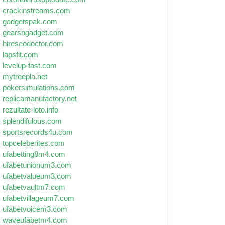
crackinstreams.com
gadgetspak.com
gearsngadget.com
hireseodoctor.com
lapsfit.com
levelup-fast.com
mytreepla.net
pokersimulations.com
replicamanufactory.net
rezultate-loto.info
splendifulous.com
sportsrecords4u.com
topceleberites.com
ufabetting8m4.com
ufabetunionum3.com
ufabetvalueum3.com
ufabetvaultm7.com
ufabetvillageum7.com
ufabetvoicem3.com
waveufabetm4.com