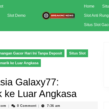
ot
Home
Situ
Slot Demo
Slot Anti Run
Situs Slot Gac
nangan Gacor Hari Ini Tanpa Deposit
Situs Slot
narik ke Luar Angkasa
ia Galaxy77:
k ke Luar Angkasa
admin@ucnewshindi.com
.com
0 Comment
7:36 am
|
|