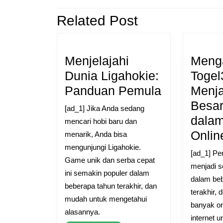
navigation
Related Post
Menjelajahi
Meng
Dunia Ligahokie:
Togel
Menjelajah
Panduan Pemula
Menja
Dunia
Besar
[ad_1] Jika Anda sedang
Ligahokie:
dalam
mencari hobi baru dan
Panduan
Onlin
menarik, Anda bisa
mengunjungi Ligahokie.
Pemula
[ad_1] Per
Game unik dan serba cepat
menjadi s
ini semakin populer dalam
dalam be
beberapa tahun terakhir, dan
terakhir,
mudah untuk mengetahui
banyak or
alasannya.
internet