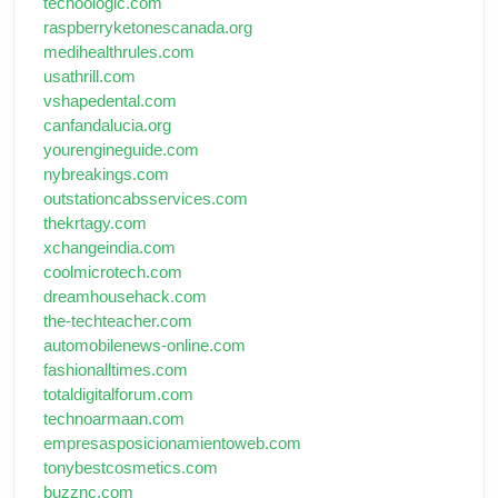
techoologic.com
raspberryketonescanada.org
medihealthrules.com
usathrill.com
vshapedental.com
canfandalucia.org
yourengineguide.com
nybreakings.com
outstationcabsservices.com
thekrtagy.com
xchangeindia.com
coolmicrotech.com
dreamhousehack.com
the-techteacher.com
automobilenews-online.com
fashionalltimes.com
totaldigitalforum.com
technoarmaan.com
empresasposicionamientoweb.com
tonybestcosmetics.com
buzznc.com