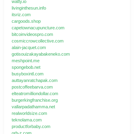
watty.io
livinginthesun.info
itsriz.com
cargoods.shop
capetownacupuncture.com
bitcoinvideospro.com
cosmiccrowcollective.com
alain-jacquet.com
gotisouizakayabakeneko.com
meshpoint.me
spongebob.net
busyboxintl.com
auttayanratchapak.com
postcoffeebarva.com
elteatromilliondollar.com
burgerkingfranchise.org
vallarpadathamma.net
realworldsize.com
teknolama.com
productforbaby.com
orb-z.com