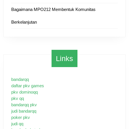
Bagaimana MPO212 Membentuk Komunitas
Berkelanjutan
Links
bandarqq
daftar pkv games
pkv dominoqq
pkv qq
bandarqq pkv
judi bandarqq
poker pkv
judi qq