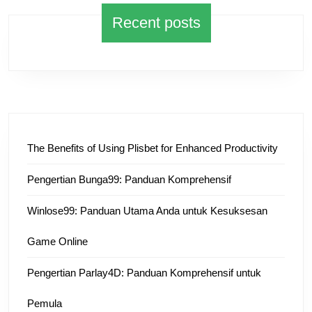
Recent posts
The Benefits of Using Plisbet for Enhanced Productivity
Pengertian Bunga99: Panduan Komprehensif
Winlose99: Panduan Utama Anda untuk Kesuksesan
Game Online
Pengertian Parlay4D: Panduan Komprehensif untuk
Pemula