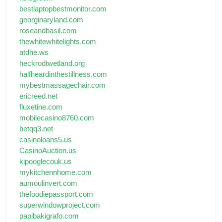
bestlaptopbestmonitor.com
georginaryland.com
roseandbasil.com
thewhitewhitelights.com
atdhe.ws
heckrodtwetland.org
halfheardinthestillness.com
mybestmassagechair.com
ericreed.net
fluxetine.com
mobilecasino8760.com
betqq3.net
casinoloans5.us
CasinoAuction.us
kipooglecouk.us
mykitchennhome.com
aumoulinvert.com
thefoodiepassport.com
superwindowproject.com
papibakigrafo.com