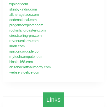
fxjoiner.com
skinbykindra.com
alltherageface.com
codenational.com
progameexplorer.com
rockislandroastery.com
directselling-pro.com
revenuealarm.com
lurab.com
ignitioncoilguide.com
mytechcomputer.com
bioslot168.com
artsandcraftsauthority.com
webservicelive.com
Links