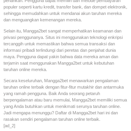
penarikan. Pengguna dapat memilih dari metode pembayaran
populer seperti kartu kredit, transfer bank, dan dompet elektronik,
sehingga memudahkan untuk mendanai akun taruhan mereka
dan menguangkan kemenangan mereka.
Selain itu, Mangga2bet sangat memperhatikan keamanan dan
privasi penggunanya. Situs ini menggunakan teknologi enkripsi
tercanggih untuk memastikan bahwa semua transaksi dan
informasi pribadi terlindungi dari peretas dan penjahat dunia
maya. Pengguna dapat yakin bahwa data mereka aman dan
terjamin saat menggunakan Mangga2bet untuk kebutuhan
taruhan online mereka.
Secara keseluruhan, Mangga2bet menawarkan pengalaman
taruhan online terbaik dengan fitur-fitur mutakhir dan antarmuka
yang ramah pengguna. Baik Anda seorang petaruh
berpengalaman atau baru memulai, Mangga2bet memiliki semua
yang Anda butuhkan untuk menikmati serunya taruhan online.
Jadi mengapa menunggu? Daftar di Mangga2bet hari ini dan
rasakan sendiri pengalaman taruhan online terbaik.
[ad_2]