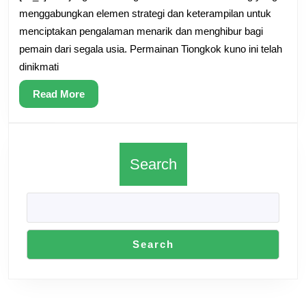
Strategi
menggabungkan elemen strategi dan keterampilan untuk
dan
menciptakan pengalaman menarik dan menghibur bagi
pemain dari segala usia. Permainan Tiongkok kuno ini telah
Keterampilan
dinikmati
Terbaik
Read
Read More
More
Search
Search