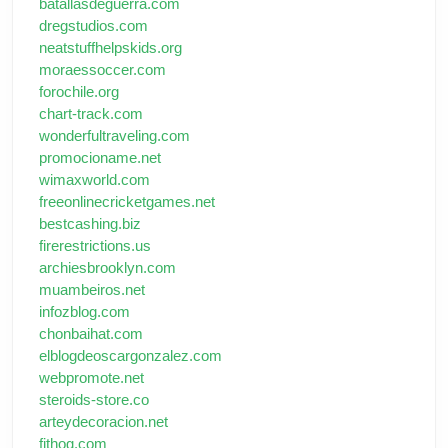
batallasdeguerra.com
dregstudios.com
neatstuffhelpskids.org
moraessoccer.com
forochile.org
chart-track.com
wonderfultraveling.com
promocioname.net
wimaxworld.com
freeonlinecricketgames.net
bestcashing.biz
firerestrictions.us
archiesbrooklyn.com
muambeiros.net
infozblog.com
chonbaihat.com
elblogdeoscargonzalez.com
webpromote.net
steroids-store.co
arteydecoracion.net
fithog.com