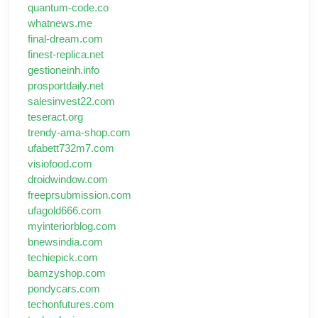
quantum-code.co
whatnews.me
final-dream.com
finest-replica.net
gestioneinh.info
prosportdaily.net
salesinvest22.com
teseract.org
trendy-ama-shop.com
ufabett732m7.com
visiofood.com
droidwindow.com
freeprsubmission.com
ufagold666.com
myinteriorblog.com
bnewsindia.com
techiepick.com
bamzyshop.com
pondycars.com
techonfutures.com