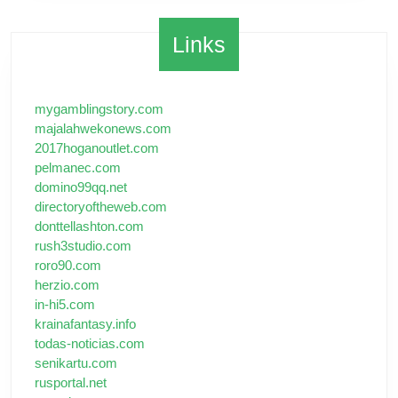
Links
mygamblingstory.com
majalahwekonews.com
2017hoganoutlet.com
pelmanec.com
domino99qq.net
directoryoftheweb.com
donttellashton.com
rush3studio.com
roro90.com
herzio.com
in-hi5.com
krainafantasy.info
todas-noticias.com
senikartu.com
rusportal.net