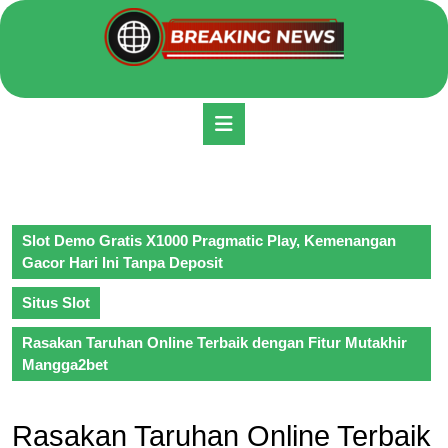
Skip
to
content
Skip
to
Open
content
Button
Slot Demo Gratis X1000 Pragmatic Play, Kemenangan
Gacor Hari Ini Tanpa Deposit
Situs Slot
Rasakan Taruhan Online Terbaik dengan Fitur Mutakhir
Mangga2bet
Rasakan Taruhan Online Terbaik