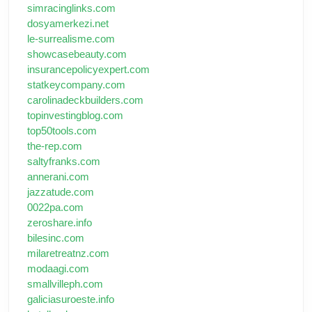
simracinglinks.com
dosyamerkezi.net
le-surrealisme.com
showcasebeauty.com
insurancepolicyexpert.com
statkeycompany.com
carolinadeckbuilders.com
topinvestingblog.com
top50tools.com
the-rep.com
saltyfranks.com
annerani.com
jazzatude.com
0022pa.com
zeroshare.info
bilesinc.com
milaretreatnz.com
modaagi.com
smallvilleph.com
galiciasuroeste.info