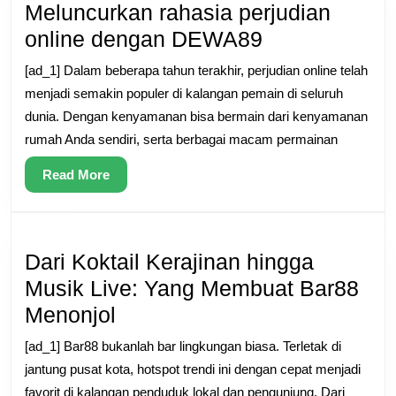
terbaru
Meluncurkan rahasia perjudian
Meluncurkan
online dengan DEWA89
rahasia
[ad_1] Dalam beberapa tahun terakhir, perjudian online telah
perjudian
menjadi semakin populer di kalangan pemain di seluruh
online
dunia. Dengan kenyamanan bisa bermain dari kenyamanan
rumah Anda sendiri, serta berbagai macam permainan
dengan
DEWA89
Read
Read More
More
Dari Koktail Kerajinan hingga
Musik Live: Yang Membuat Bar88
Dari
Menonjol
Koktail
[ad_1] Bar88 bukanlah bar lingkungan biasa. Terletak di
Kerajinan
jantung pusat kota, hotspot trendi ini dengan cepat menjadi
hingga
favorit di kalangan penduduk lokal dan pengunjung. Dari