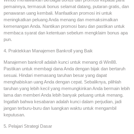
pemainnya, termasuk bonus selamat datang, putaran gratis, dan
penawaran uang kembali. Manfaatkan promosi ini untuk
meningkatkan peluang Anda menang dan memaksimalkan
kemenangan Anda. Nantikan promosi baru dan pastikan untuk
membaca syarat dan ketentuan sebelum mengklaim bonus apa
pun.
4. Praktekkan Manajemen Bankroll yang Baik
Manajemen bankroll adalah kunci untuk menang di Win88.
Pastikan untuk membagi dana Anda dengan bijak dan bertaruh
sesuai. Hindari memasang taruhan besar yang dapat
menghabiskan uang Anda dengan cepat. Sebaliknya, pilihlah
taruhan yang lebih kecil yang memungkinkan Anda bermain lebih
lama dan memberi Anda lebih banyak peluang untuk menang.
Ingatlah bahwa kesabaran adalah kunci dalam perjudian, jadi
jangan terburu-buru dan luangkan waktu untuk mengambil
keputusan.
5. Pelajari Strategi Dasar