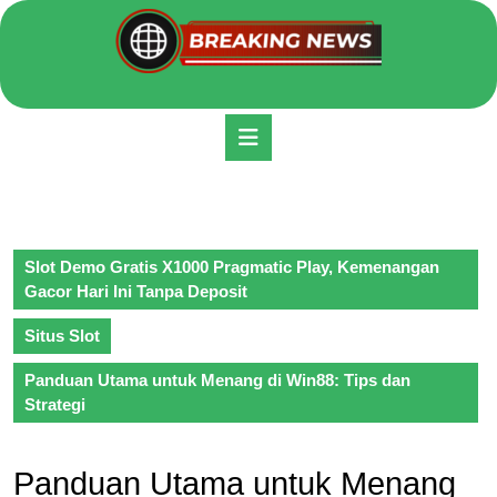
Skip
to
content
Skip
to
Open
content
Button
Slot Demo Gratis X1000 Pragmatic Play, Kemenangan
Gacor Hari Ini Tanpa Deposit
Situs Slot
Panduan Utama untuk Menang di Win88: Tips dan
Strategi
Panduan Utama untuk Menang