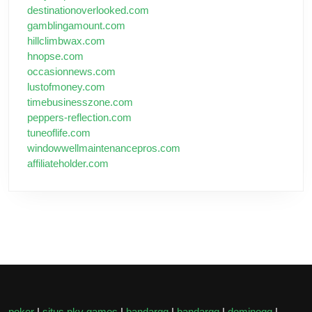
destinationoverlooked.com
gamblingamount.com
hillclimbwax.com
hnopse.com
occasionnews.com
lustofmoney.com
timebusinesszone.com
peppers-reflection.com
tuneoflife.com
windowwellmaintenancepros.com
affiliateholder.com
poker
|
situs pkv games
|
bandarqq
|
bandarqq
|
dominoqq
|