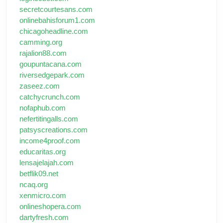
secretcourtesans.com
onlinebahisforum1.com
chicagoheadline.com
camming.org
rajalion88.com
goupuntacana.com
riversedgepark.com
zaseez.com
catchycrunch.com
nofaphub.com
nefertitingalls.com
patsyscreations.com
income4proof.com
educaritas.org
lensajelajah.com
betflik09.net
ncaq.org
xenmicro.com
onlineshopera.com
dartyfresh.com