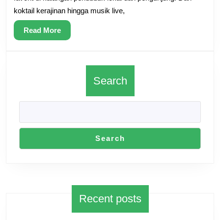
koktail kerajinan hingga musik live,
Musik
Live:
Read
Read More
Yang
More
Membuat
Bar88
Search
Menonjol
Search
Recent posts