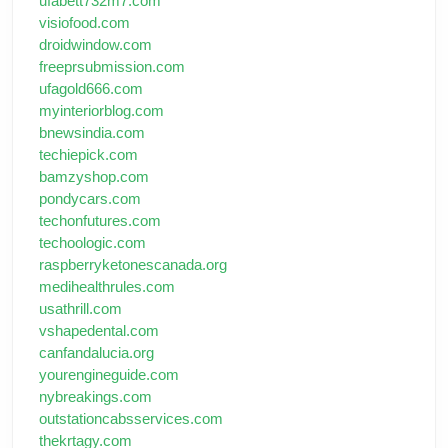
ufabett732m7.com
visiofood.com
droidwindow.com
freeprsubmission.com
ufagold666.com
myinteriorblog.com
bnewsindia.com
techiepick.com
bamzyshop.com
pondycars.com
techonfutures.com
techoologic.com
raspberryketonescanada.org
medihealthrules.com
usathrill.com
vshapedental.com
canfandalucia.org
yourengineguide.com
nybreakings.com
outstationcabsservices.com
thekrtagy.com