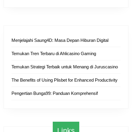
Menjelajahi Saung4D: Masa Depan Hiburan Digital
Temukan Tren Terbaru di Ahlicasino Gaming
Temukan Strategi Terbaik untuk Menang di Juruscasino
The Benefits of Using Plisbet for Enhanced Productivity
Pengertian Bunga99: Panduan Komprehensif
Links