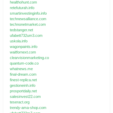
healthohunt.com
retefuturah.info
smartinvestinginfo.info
technewsalliance.com
technonetmarket.com
tedstanger.net
ufabett732um3.com
uskola.info
wagonpaints.info
waitfornext.com
clearvisionmarketing.co
quantum-code.co
whatnews.me
final-dream.com
finest-replica.net
gestioneinh.info
prosportdaily.net
salesinvest22.com
teseract.org
trendy-ama-shop.com