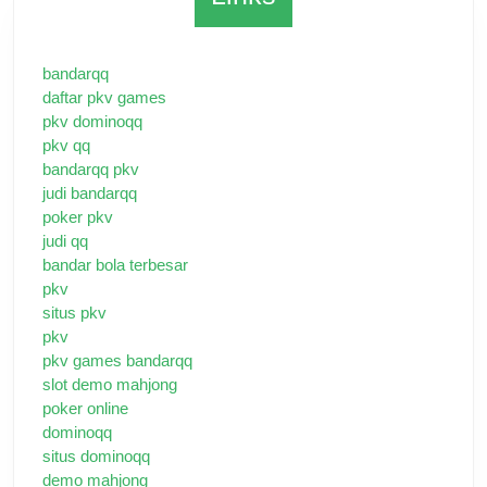
bandarqq
daftar pkv games
pkv dominoqq
pkv qq
bandarqq pkv
judi bandarqq
poker pkv
judi qq
bandar bola terbesar
pkv
situs pkv
pkv
pkv games bandarqq
slot demo mahjong
poker online
dominoqq
situs dominoqq
demo mahjong