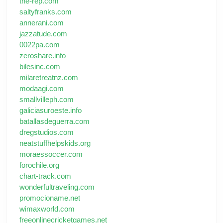
the-rep.com
saltyfranks.com
annerani.com
jazzatude.com
0022pa.com
zeroshare.info
bilesinc.com
milaretreatnz.com
modaagi.com
smallvilleph.com
galiciasuroeste.info
batallasdeguerra.com
dregstudios.com
neatstuffhelpskids.org
moraessoccer.com
forochile.org
chart-track.com
wonderfultraveling.com
promocioname.net
wimaxworld.com
freeonlinecricketgames.net