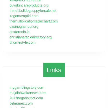
buyskincareproducts.org
frenchbulldogpuppyforsale.net
kogamasquid.com
themultiplicationtablechart.com
casinoglamour.org
dextercoin.io
christianarticledirectory.org
5homestyle.com
Links
mygamblingstory.com
majalahwekonews.com
2017hoganoutlet.com
pelmanec.com