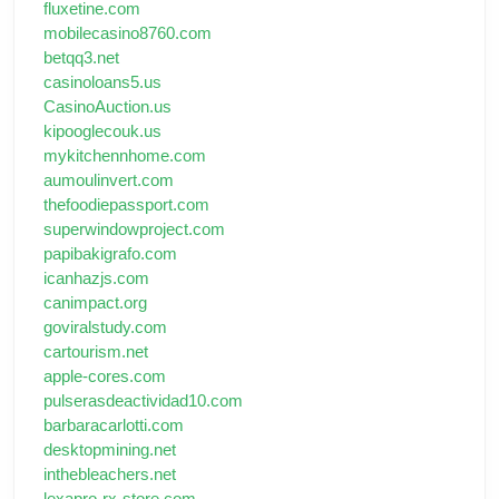
fluxetine.com
mobilecasino8760.com
betqq3.net
casinoloans5.us
CasinoAuction.us
kipooglecouk.us
mykitchennhome.com
aumoulinvert.com
thefoodiepassport.com
superwindowproject.com
papibakigrafo.com
icanhazjs.com
canimpact.org
goviralstudy.com
cartourism.net
apple-cores.com
pulserasdeactividad10.com
barbaracarlotti.com
desktopmining.net
inthebleachers.net
lexapro-rx-store.com