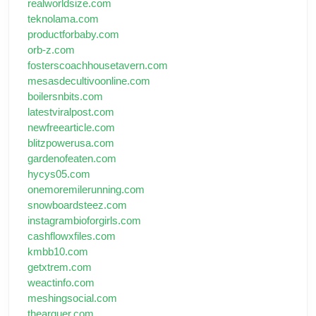
realworldsize.com
teknolama.com
productforbaby.com
orb-z.com
fosterscoachhousetavern.com
mesasdecultivoonline.com
boilersnbits.com
latestviralpost.com
newfreearticle.com
blitzpowerusa.com
gardenofeaten.com
hycys05.com
onemoremilerunning.com
snowboardsteez.com
instagrambioforgirls.com
cashflowxfiles.com
kmbb10.com
getxtrem.com
weactinfo.com
meshingsocial.com
thearguer.com