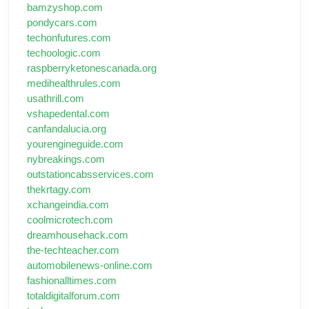
bamzyshop.com
pondycars.com
techonfutures.com
techoologic.com
raspberryketonescanada.org
medihealthrules.com
usathrill.com
vshapedental.com
canfandalucia.org
yourengineguide.com
nybreakings.com
outstationcabsservices.com
thekrtagy.com
xchangeindia.com
coolmicrotech.com
dreamhousehack.com
the-techteacher.com
automobilenews-online.com
fashionalltimes.com
totaldigitalforum.com