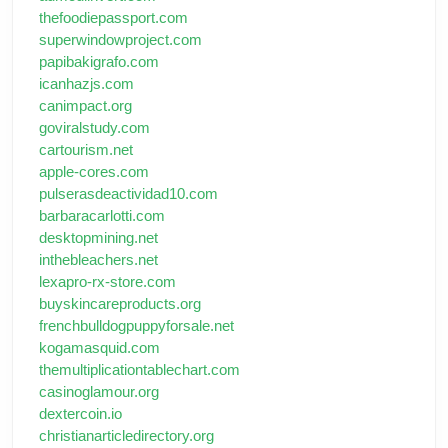
thefoodiepassport.com
superwindowproject.com
papibakigrafo.com
icanhazjs.com
canimpact.org
goviralstudy.com
cartourism.net
apple-cores.com
pulserasdeactividad10.com
barbaracarlotti.com
desktopmining.net
inthebleachers.net
lexapro-rx-store.com
buyskincareproducts.org
frenchbulldogpuppyforsale.net
kogamasquid.com
themultiplicationtablechart.com
casinoglamour.org
dextercoin.io
christianarticledirectory.org