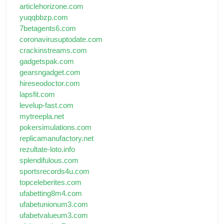
articlehorizone.com
yuqqbbzp.com
7betagents6.com
coronavirusuptodate.com
crackinstreams.com
gadgetspak.com
gearsngadget.com
hireseodoctor.com
lapsfit.com
levelup-fast.com
mytreepla.net
pokersimulations.com
replicamanufactory.net
rezultate-loto.info
splendifulous.com
sportsrecords4u.com
topceleberites.com
ufabetting8m4.com
ufabetunionum3.com
ufabetvalueum3.com