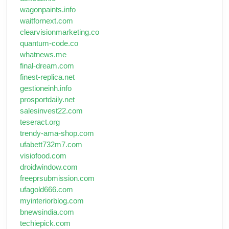
wagonpaints.info
waitfornext.com
clearvisionmarketing.co
quantum-code.co
whatnews.me
final-dream.com
finest-replica.net
gestioneinh.info
prosportdaily.net
salesinvest22.com
teseract.org
trendy-ama-shop.com
ufabett732m7.com
visiofood.com
droidwindow.com
freeprsubmission.com
ufagold666.com
myinteriorblog.com
bnewsindia.com
techiepick.com