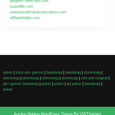
peppers-reflection.com
tuneoflife.com
windowwellmaintenancepros.com
affiliateholder.com
poker
|
situs pkv games
|
bandarqq
|
bandarqq
|
dominoqq
|
dominoqq
|
dominoqq
|
dominoqq
|
dominoqq
|
slot anti rungkat
|
pkv games bandarqq
|
poker
|
poker
|
qq poker
|
bandarqq
|
poker
Auction Bidding WordPress Theme
By VWThemes