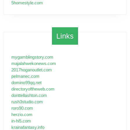
5homestyle.com
Links
mygamblingstory.com
majalahwekonews.com
2017hoganoutlet.com
pelmanec.com
domino99qq.net
directoryoftheweb.com
donttellashton.com
rush3studio.com
roro90.com
herzio.com
in-hi5.com
krainafantasy.info