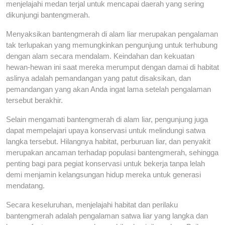
menjelajahi medan terjal untuk mencapai daerah yang sering
dikunjungi bantengmerah.
Menyaksikan bantengmerah di alam liar merupakan pengalaman
tak terlupakan yang memungkinkan pengunjung untuk terhubung
dengan alam secara mendalam. Keindahan dan kekuatan
hewan-hewan ini saat mereka merumput dengan damai di habitat
aslinya adalah pemandangan yang patut disaksikan, dan
pemandangan yang akan Anda ingat lama setelah pengalaman
tersebut berakhir.
Selain mengamati bantengmerah di alam liar, pengunjung juga
dapat mempelajari upaya konservasi untuk melindungi satwa
langka tersebut. Hilangnya habitat, perburuan liar, dan penyakit
merupakan ancaman terhadap populasi bantengmerah, sehingga
penting bagi para pegiat konservasi untuk bekerja tanpa lelah
demi menjamin kelangsungan hidup mereka untuk generasi
mendatang.
Secara keseluruhan, menjelajahi habitat dan perilaku
bantengmerah adalah pengalaman satwa liar yang langka dan