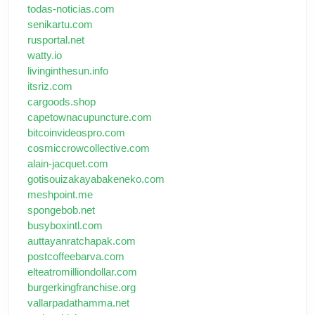
todas-noticias.com
senikartu.com
rusportal.net
watty.io
livinginthesun.info
itsriz.com
cargoods.shop
capetownacupuncture.com
bitcoinvideospro.com
cosmiccrowcollective.com
alain-jacquet.com
gotisouizakayabakeneko.com
meshpoint.me
spongebob.net
busyboxintl.com
auttayanratchapak.com
postcoffeebarva.com
elteatromilliondollar.com
burgerkingfranchise.org
vallarpadathamma.net