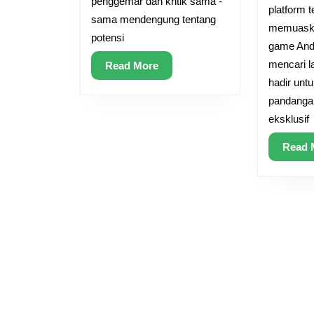
penggemar dan kritik sama -
platform t
sama mendengung tentang
memuaska
potensi
game Anda
mencari l
Read
Read More
More
hadir unt
pandanga
eksklusif
Read 