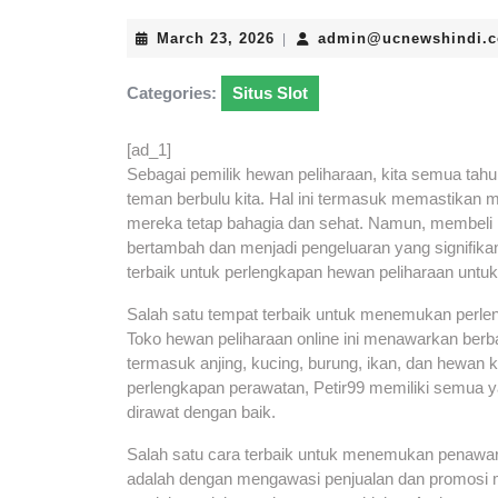
March
March 23, 2026
admin@ucnewshindi.
|
23,
2026
Categories:
Situs Slot
[ad_1]
Sebagai pemilik hewan peliharaan, kita semua tah
teman berbulu kita. Hal ini termasuk memastikan 
mereka tetap bahagia dan sehat. Namun, membeli 
bertambah dan menjadi pengeluaran yang signifik
terbaik untuk perlengkapan hewan peliharaan untu
Salah satu tempat terbaik untuk menemukan perlen
Toko hewan peliharaan online ini menawarkan ber
termasuk anjing, kucing, burung, ikan, dan hewan 
perlengkapan perawatan, Petir99 memiliki semua 
dirawat dengan baik.
Salah satu cara terbaik untuk menemukan penawara
adalah dengan mengawasi penjualan dan promosi 