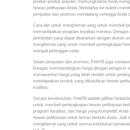
produk-produk populer, memungkinkan Anda meng
hewan peliharaan Anda. Mendaftar ke buletin merek
penjualan dan promosi mendatang sehingga Anda 
Cara lain untuk menghemat uang untuk membeli pe
memanfaatkan program loyalitas mereka. Dengan m
pembelian yang dapat ditukarkan dengan diskon unt
menghemat uang untuk membeli perlengkapan hewa
menjadi pelanggan setia.
Selain penjualan dan promosi, Petir99 juga menawa
Dengan membandingkan harga dengan pengecer onlin
menawarkan harga yang lebih rendah untuk perleng
mendapatkan produk yang dibutuhkan hewan pelih
kualitas.
Secara keseluruhan, Petir99 adalah pilihan fantas
untuk membeli perlengkapan hewan peliharaan berk
program loyalitas, dan harga yang kompetitif, An
hewan peliharaan untuk teman berbulu Anda. Jadi 
menghemat uang untuk semua kebutuhan perawata