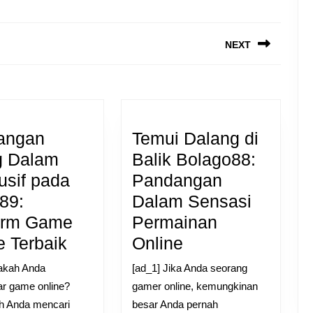
Previous
Next
post:
post:
NEXT
angan
Temui Dalang di
g Dalam
Balik Bolago88:
usif pada
Pandangan
89:
Dalam Sensasi
form Game
Permainan
Pandangan
Temui
e Terbaik
Online
Orang
Dalang
pakah Anda
[ad_1] Jika Anda seorang
Dalam
di
r game online?
gamer online, kemungkinan
Eksklusif
Balik
h Anda mencari
besar Anda pernah