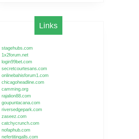
Links
stagehubs.com
1x2forum.net
login99bet.com
secretcourtesans.com
onlinebahisforum1.com
chicagoheadline.com
camming.org
rajalion88.com
goupuntacana.com
riversedgepark.com
zaseez.com
catchycrunch.com
nofaphub.com
nefertitingalls.com