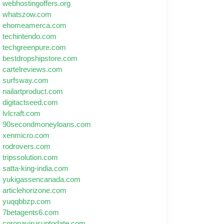
webhostingoffers.org
whatszow.com
ehomeamerca.com
techintendo.com
techgreenpure.com
bestdropshipstore.com
cartelreviews.com
surfsway.com
nailartproduct.com
digitactseed.com
lvlcraft.com
90secondmoneyloans.com
xenmicro.com
rodrovers.com
tripssolution.com
satta-king-india.com
yukigassencanada.com
articlehorizone.com
yuqqbbzp.com
7betagents6.com
coronavirusuptodate.com