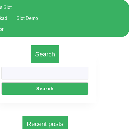
s Slot
gkad
Slot Demo
or
Search
Search
Recent posts