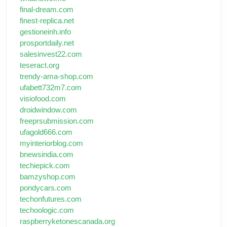
final-dream.com
finest-replica.net
gestioneinh.info
prosportdaily.net
salesinvest22.com
teseract.org
trendy-ama-shop.com
ufabett732m7.com
visiofood.com
droidwindow.com
freeprsubmission.com
ufagold666.com
myinteriorblog.com
bnewsindia.com
techiepick.com
bamzyshop.com
pondycars.com
techonfutures.com
techoologic.com
raspberryketonescanada.org