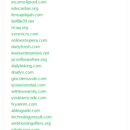
income4proof.com
educaritas.org
lensajelajah.com
betflik09.net
ncaq.org
xenmicro.com
onlineshopera.com
dartyfresh.com
lewisenterprises.net
pcsoftwarefree.org
dailylinking.com
dnafyx.com
giocolenuvole.com
iyouessential.com
withloveamity.com
youlearncode.com
fxyatirim.com
abbuguide.com
technologyresult.com
webhostingoffers.org
whatszow.com