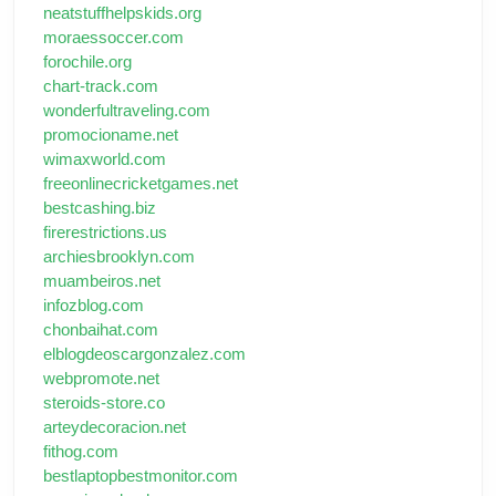
neatstuffhelpskids.org
moraessoccer.com
forochile.org
chart-track.com
wonderfultraveling.com
promocioname.net
wimaxworld.com
freeonlinecricketgames.net
bestcashing.biz
firerestrictions.us
archiesbrooklyn.com
muambeiros.net
infozblog.com
chonbaihat.com
elblogdeoscargonzalez.com
webpromote.net
steroids-store.co
arteydecoracion.net
fithog.com
bestlaptopbestmonitor.com