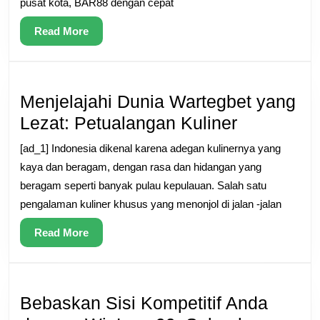
pusat kota, BAR88 dengan cepat
tempat
yang
Read
Read More
harus
More
dikunjun
untuk
Menjelajahi Dunia Wartegbet yang
koktail
Menjelaja
Lezat: Petualangan Kuliner
dan
Dunia
[ad_1] Indonesia dikenal karena adegan kulinernya yang
banyak
Wartegbet
kaya dan beragam, dengan rasa dan hidangan yang
lagi
yang
beragam seperti banyak pulau kepulauan. Salah satu
pengalaman kuliner khusus yang menonjol di jalan -jalan
Lezat:
Petualang
Read
Read More
Kuliner
More
Bebaskan Sisi Kompetitif Anda