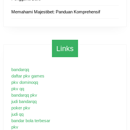
Memahami Majestibet: Panduan Komprehensif
Links
bandarqq
daftar pkv games
pkv dominoqq
pkv qq
bandarqq pkv
judi bandarqq
poker pkv
judi qq
bandar bola terbesar
pkv