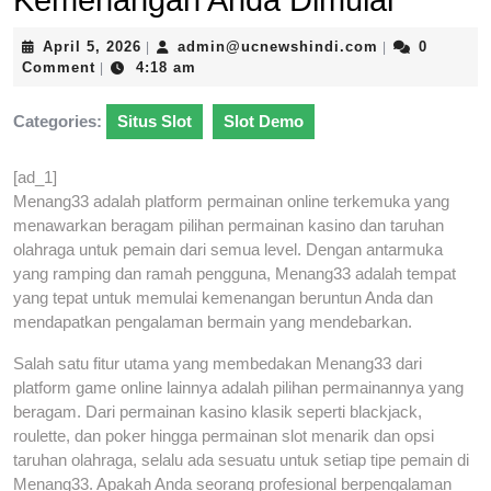
Kemenangan Anda Dimulai
April
admin@ucnew
April 5, 2026
admin@ucnewshindi.com
0
|
|
5,
Comment
4:18 am
|
2026
Categories:
Situs Slot
Slot Demo
[ad_1]
Menang33 adalah platform permainan online terkemuka yang
menawarkan beragam pilihan permainan kasino dan taruhan
olahraga untuk pemain dari semua level. Dengan antarmuka
yang ramping dan ramah pengguna, Menang33 adalah tempat
yang tepat untuk memulai kemenangan beruntun Anda dan
mendapatkan pengalaman bermain yang mendebarkan.
Salah satu fitur utama yang membedakan Menang33 dari
platform game online lainnya adalah pilihan permainannya yang
beragam. Dari permainan kasino klasik seperti blackjack,
roulette, dan poker hingga permainan slot menarik dan opsi
taruhan olahraga, selalu ada sesuatu untuk setiap tipe pemain di
Menang33. Apakah Anda seorang profesional berpengalaman