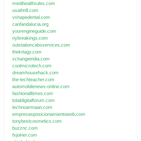
medihealthrules.com
usathrill.com
vshapedental.com
canfandalucia.org
yourengineguide.com
nybreakings.com
outstationcabsservices.com
thekrtagy.com
xchangeindia.com
coolmicrotech.com
dreamhousehack.com
the-techteacher.com
automobilenews-online.com
fashionalltimes.com
totaldigitalforum.com
technoarmaan.com
empresasposicionamientoweb.com
tonybestcosmetics.com
buzznc.com
fxjoiner.com