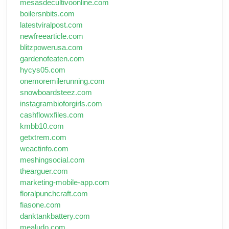
mesasdecultivoonline.com
boilersnbits.com
latestviralpost.com
newfreearticle.com
blitzpowerusa.com
gardenofeaten.com
hycys05.com
onemoremilerunning.com
snowboardsteez.com
instagrambioforgirls.com
cashflowxfiles.com
kmbb10.com
getxtrem.com
weactinfo.com
meshingsocial.com
thearguer.com
marketing-mobile-app.com
floralpunchcraft.com
fiasone.com
danktankbattery.com
mealudo.com