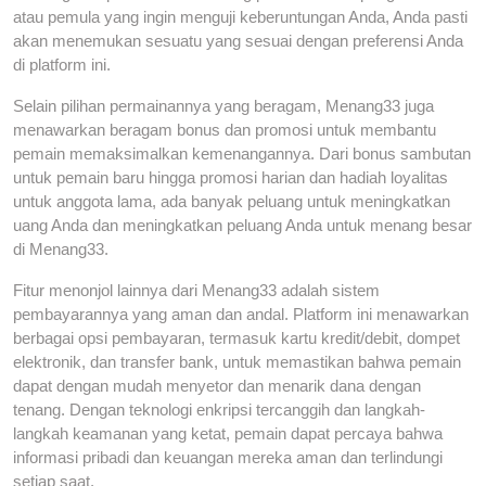
atau pemula yang ingin menguji keberuntungan Anda, Anda pasti
akan menemukan sesuatu yang sesuai dengan preferensi Anda
di platform ini.
Selain pilihan permainannya yang beragam, Menang33 juga
menawarkan beragam bonus dan promosi untuk membantu
pemain memaksimalkan kemenangannya. Dari bonus sambutan
untuk pemain baru hingga promosi harian dan hadiah loyalitas
untuk anggota lama, ada banyak peluang untuk meningkatkan
uang Anda dan meningkatkan peluang Anda untuk menang besar
di Menang33.
Fitur menonjol lainnya dari Menang33 adalah sistem
pembayarannya yang aman dan andal. Platform ini menawarkan
berbagai opsi pembayaran, termasuk kartu kredit/debit, dompet
elektronik, dan transfer bank, untuk memastikan bahwa pemain
dapat dengan mudah menyetor dan menarik dana dengan
tenang. Dengan teknologi enkripsi tercanggih dan langkah-
langkah keamanan yang ketat, pemain dapat percaya bahwa
informasi pribadi dan keuangan mereka aman dan terlindungi
setiap saat.