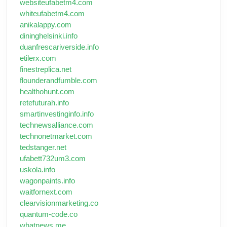
websiteufabetm4.com
whiteufabetm4.com
anikalappy.com
dininghelsinki.info
duanfrescariverside.info
etilerx.com
finestreplica.net
flounderandfumble.com
healthohunt.com
retefuturah.info
smartinvestinginfo.info
technewsalliance.com
technonetmarket.com
tedstanger.net
ufabett732um3.com
uskola.info
wagonpaints.info
waitfornext.com
clearvisionmarketing.co
quantum-code.co
whatnews.me