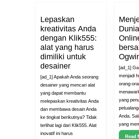
Lepaskan
Menje
kreativitas Anda
Duni
dengan Klik555:
Onlin
alat yang harus
bers
dimiliki untuk
Ogwi
Lepaskan
desainer
[ad_1] Ga
kreativitas
menjadi h
[ad_1] Apakah Anda seorang
Anda
orang-ora
desainer yang mencari alat
dengan
menawarka
yang dapat membantu
yang pen
melepaskan kreativitas Anda
Klik555:
petualanga
dan membawa desain Anda
alat
Anda. Sal
ke tingkat berikutnya? Tidak
yang
yang me
terlihat lagi dari Klik555. Alat
harus
inovatif ini harus
Read 