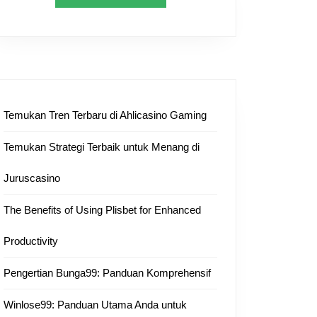
Temukan Tren Terbaru di Ahlicasino Gaming
Temukan Strategi Terbaik untuk Menang di
Juruscasino
The Benefits of Using Plisbet for Enhanced
Productivity
Pengertian Bunga99: Panduan Komprehensif
Winlose99: Panduan Utama Anda untuk