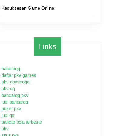
Kesuksesan Game Online
Links
bandarqq
daftar pkv games
pkv dominoqq
pkv qq
bandarqq pkv
judi bandarqq
poker pkv
judi qq
bandar bola terbesar
pkv
situs pkv