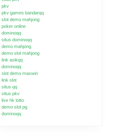
pkv
pkv games bandarqq
slot demo mahjong
poker online
dominoqq
situs dominoqq
demo mahjong
demo slot mahjong
na
link asikqq
dominoqq
il
slot demo maxwin
link slot
situs qq
situs pkv
live hk lotto
demo slot pg
dominoqq