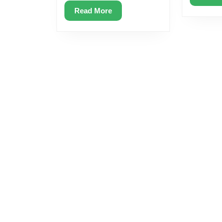
dimiliki
Read
Read More
untuk
More
desainer