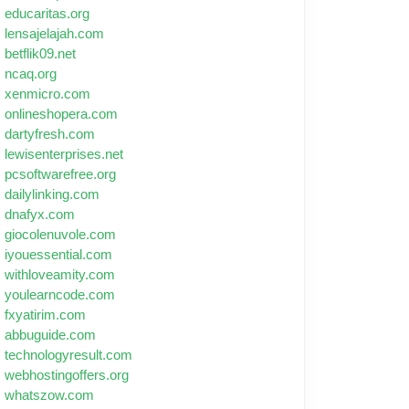
educaritas.org
lensajelajah.com
betflik09.net
ncaq.org
xenmicro.com
onlineshopera.com
dartyfresh.com
lewisenterprises.net
pcsoftwarefree.org
dailylinking.com
dnafyx.com
giocolenuvole.com
iyouessential.com
withloveamity.com
youlearncode.com
fxyatirim.com
abbuguide.com
technologyresult.com
webhostingoffers.org
whatszow.com