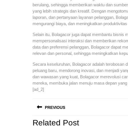
berulang, sehingga memberikan waktu dan sumber 
yang lebih strategis dan kreatif. Dengan mengotoma
laporan, dan pertanyaan layanan pelanggan, Bolag
mengurangi biaya, dan meningkatkan produktivitas
Selain itu, Bolagacor juga dapat membantu bisni
mempersonalisasi interaksi dan memberikan rekom
data dan preferensi pelanggan, Bolagacor dapat
relevan dan personal, sehingga meningkatkan kepu
Secara keseluruhan, Bolagacor adalah terobosan
peluang baru, mendorong inovasi, dan menjadi y
dan wawasan yang kuat, Bolagacor merevolusi car
mereka, membuka jalan menuju masa depan yang leb
[ad_2]
Post
PREVIOUS
navigation
Related Post