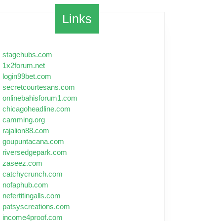
Links
stagehubs.com
1x2forum.net
login99bet.com
secretcourtesans.com
onlinebahisforum1.com
chicagoheadline.com
camming.org
rajalion88.com
goupuntacana.com
riversedgepark.com
zaseez.com
catchycrunch.com
nofaphub.com
nefertitingalls.com
patsyscreations.com
income4proof.com