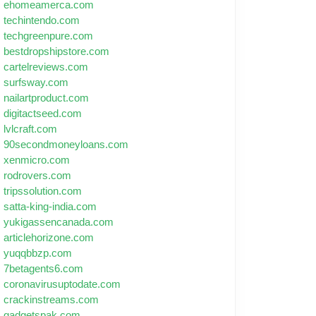
ehomeamerca.com
techintendo.com
techgreenpure.com
bestdropshipstore.com
cartelreviews.com
surfsway.com
nailartproduct.com
digitactseed.com
lvlcraft.com
90secondmoneyloans.com
xenmicro.com
rodrovers.com
tripssolution.com
satta-king-india.com
yukigassencanada.com
articlehorizone.com
yuqqbbzp.com
7betagents6.com
coronavirusuptodate.com
crackinstreams.com
gadgetspak.com