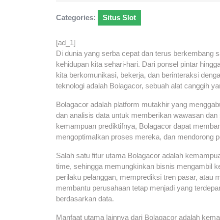
5,
2026
Categories:
Situs Slot
[ad_1]
Di dunia yang serba cepat dan terus berkembang s
kehidupan kita sehari-hari. Dari ponsel pintar hingg
kita berkomunikasi, bekerja, dan berinteraksi denga
teknologi adalah Bolagacor, sebuah alat canggih 
Bolagacor adalah platform mutakhir yang menggab
dan analisis data untuk memberikan wawasan dan s
kemampuan prediktifnya, Bolagacor dapat memba
mengoptimalkan proses mereka, dan mendorong pe
Salah satu fitur utama Bolagacor adalah kemampua
time, sehingga memungkinkan bisnis mengambil kep
perilaku pelanggan, memprediksi tren pasar, atau m
membantu perusahaan tetap menjadi yang terdepa
berdasarkan data.
Manfaat utama lainnya dari Bolagacor adalah ke