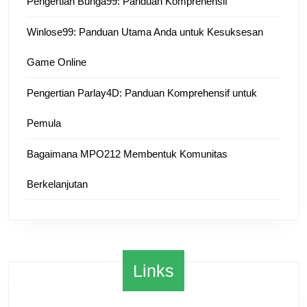
Pengertian Bunga99: Panduan Komprehensif
Winlose99: Panduan Utama Anda untuk Kesuksesan
Game Online
Pengertian Parlay4D: Panduan Komprehensif untuk
Pemula
Bagaimana MPO212 Membentuk Komunitas
Berkelanjutan
Links