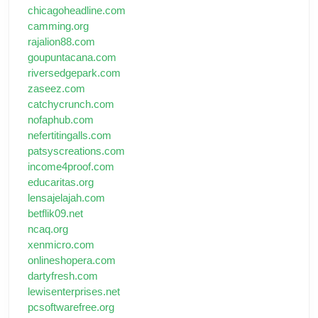
chicagoheadline.com
camming.org
rajalion88.com
goupuntacana.com
riversedgepark.com
zaseez.com
catchycrunch.com
nofaphub.com
nefertitingalls.com
patsyscreations.com
income4proof.com
educaritas.org
lensajelajah.com
betflik09.net
ncaq.org
xenmicro.com
onlineshopera.com
dartyfresh.com
lewisenterprises.net
pcsoftwarefree.org