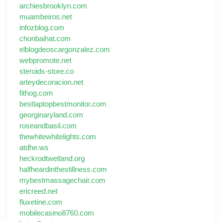
archiesbrooklyn.com
muambeiros.net
infozblog.com
chonbaihat.com
elblogdeoscargonzalez.com
webpromote.net
steroids-store.co
arteydecoracion.net
fithog.com
bestlaptopbestmonitor.com
georginaryland.com
roseandbasil.com
thewhitewhitelights.com
atdhe.ws
heckrodtwetland.org
halfheardinthestillness.com
mybestmassagechair.com
ericreed.net
fluxetine.com
mobilecasino8760.com