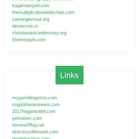
kogamasquid.com
themultiplicationtablechart.com
casinoglamour.org
dextercoin.io
christianarticledirectory.org
5homestyle.com
Links
mygamblingstory.com
majalahwekonews.com
2017hoganoutlet.com
pelmanec.com
domino99qq.net
directoryoftheweb.com
donttellashton.com