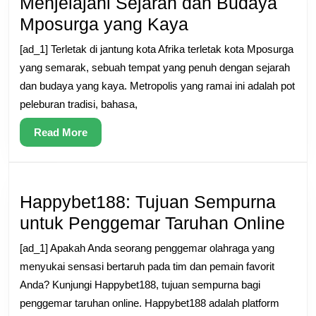
Menjelajahi Sejarah dan Budaya
Menjelajahi
Mposurga yang Kaya
Sejarah
[ad_1] Terletak di jantung kota Afrika terletak kota Mposurga
dan
yang semarak, sebuah tempat yang penuh dengan sejarah
Budaya
dan budaya yang kaya. Metropolis yang ramai ini adalah pot
peleburan tradisi, bahasa,
Mposurga
yang
Read
Read More
Kaya
More
Happybet188: Tujuan Sempurna
Hap
untuk Penggemar Taruhan Online
Tuj
[ad_1] Apakah Anda seorang penggemar olahraga yang
Sem
menyukai sensasi bertaruh pada tim dan pemain favorit
unt
Anda? Kunjungi Happybet188, tujuan sempurna bagi
penggemar taruhan online. Happybet188 adalah platform
Pen