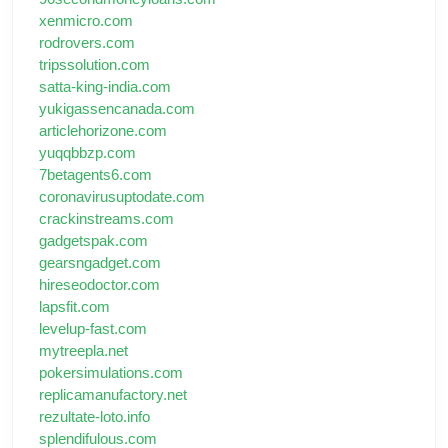
xenmicro.com
rodrovers.com
tripssolution.com
satta-king-india.com
yukigassencanada.com
articlehorizone.com
yuqqbbzp.com
7betagents6.com
coronavirusuptodate.com
crackinstreams.com
gadgetspak.com
gearsngadget.com
hireseodoctor.com
lapsfit.com
levelup-fast.com
mytreepla.net
pokersimulations.com
replicamanufactory.net
rezultate-loto.info
splendifulous.com