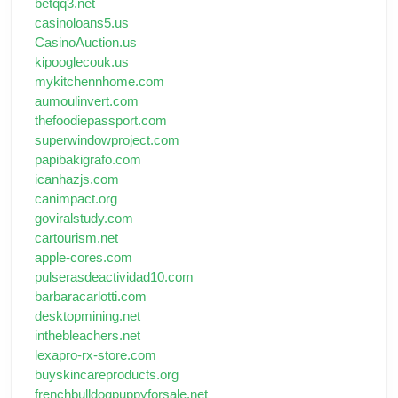
betqq3.net
casinoloans5.us
CasinoAuction.us
kipooglecouk.us
mykitchennhome.com
aumoulinvert.com
thefoodiepassport.com
superwindowproject.com
papibakigrafo.com
icanhazjs.com
canimpact.org
goviralstudy.com
cartourism.net
apple-cores.com
pulserasdeactividad10.com
barbaracarlotti.com
desktopmining.net
inthebleachers.net
lexapro-rx-store.com
buyskincareproducts.org
frenchbulldogpuppyforsale.net