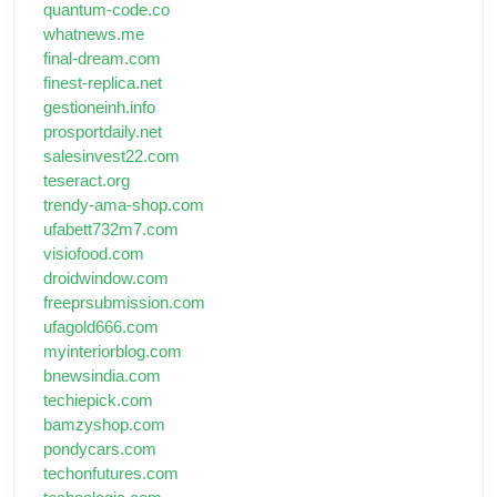
quantum-code.co
whatnews.me
final-dream.com
finest-replica.net
gestioneinh.info
prosportdaily.net
salesinvest22.com
teseract.org
trendy-ama-shop.com
ufabett732m7.com
visiofood.com
droidwindow.com
freeprsubmission.com
ufagold666.com
myinteriorblog.com
bnewsindia.com
techiepick.com
bamzyshop.com
pondycars.com
techonfutures.com