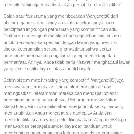
menarik, sehingga Anda tidak akan pernah kehabisan pilihan.
Salah satu fitur utama yang membedakan Warganet88 dari
platform game online lainnya adalah penekanannya pada
penciptaan lingkungan permainan yang kompetitif dan adil.
Platform ini menggunakan algoritme perjodohan tingkat lanjut
untuk memasangkan pemain dengan lawan yang memiliki
tingkat keterampilan serupa, memastikan bahwa setiap
permainan merupakan pengalaman yang menantang dan
bermanfaat. Artinya, Anda tidak perlu khawatir menghadapi lawan
yang level keahliannya di atas atau di bawah.
Selain sistem matchmaking yang kompetitif, Warganet88 juga
menawarkan serangkaian fitur untuk membantu pemain
meningkatkan keterampilan mereka dan mencapai potensi
permainan mereka sepenuhnya. Platform ini menyediakan
statistik terperinci dan pelacakan kinerja untuk setiap pemain,
memungkinkan Anda menganalisis gameplay Anda dan
mengidentifikasi area yang perlu ditingkatkan. Warganet88 juga
menawarkan berbagai sumber daya dan panduan untuk
membantu pemain mengasah keterampilan dan mempelajari