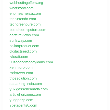
webhostingoffers.org
whatszow.com
ehomeamerca.com
techintendo.com
techgreenpure.com
bestdropshipstore.com
cartelreviews.com
surfsway.com
nailartproduct.com
digitactseed.com
lvlcraft.com
90secondmoneyloans.com
xenmicro.com
rodrovers.com
tripssolution.com
satta-king-india.com
yukigassencanada.com
articlehorizone.com
yuqqbbzp.com
7betagents6.com