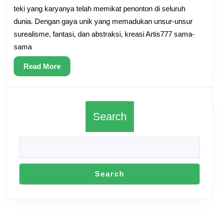
of
teki yang karyanya telah memikat penonton di seluruh
Artis777:
dunia. Dengan gaya unik yang memadukan unsur-unsur
surealisme, fantasi, dan abstraksi, kreasi Artis777 sama-
Melihat
sama
lebih
dekat
Read
Read More
More
pada
seniman
yang
Search
penuh
teka
-
teki
Search