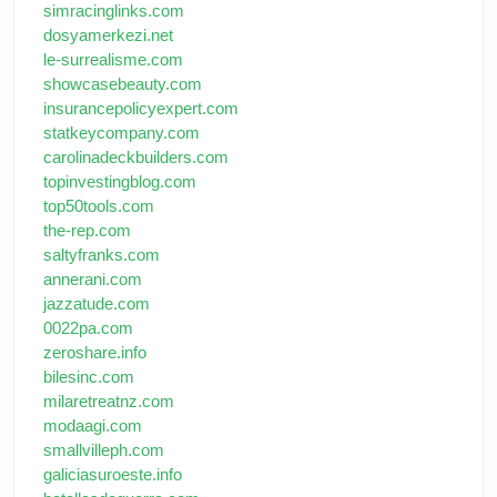
simracinglinks.com
dosyamerkezi.net
le-surrealisme.com
showcasebeauty.com
insurancepolicyexpert.com
statkeycompany.com
carolinadeckbuilders.com
topinvestingblog.com
top50tools.com
the-rep.com
saltyfranks.com
annerani.com
jazzatude.com
0022pa.com
zeroshare.info
bilesinc.com
milaretreatnz.com
modaagi.com
smallvilleph.com
galiciasuroeste.info