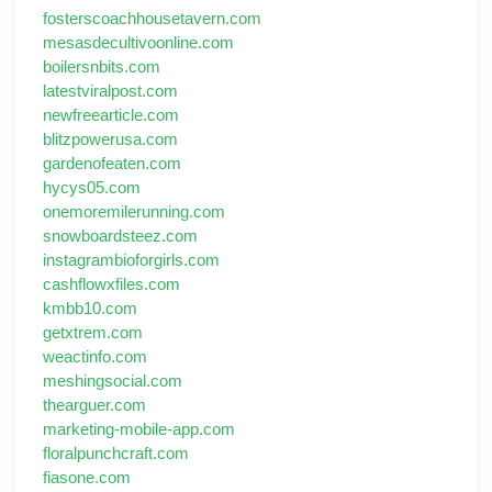
fosterscoachhousetavern.com
mesasdecultivoonline.com
boilersnbits.com
latestviralpost.com
newfreearticle.com
blitzpowerusa.com
gardenofeaten.com
hycys05.com
onemoremilerunning.com
snowboardsteez.com
instagrambioforgirls.com
cashflowxfiles.com
kmbb10.com
getxtrem.com
weactinfo.com
meshingsocial.com
thearguer.com
marketing-mobile-app.com
floralpunchcraft.com
fiasone.com