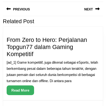
Previous
N
Post
post:
p
PREVIOUS
NEXT
navigation
Related Post
From Zero to Hero: Perjalanan
Topgun77 dalam Gaming
From
Kompetitif
Zero
[ad_1] Game kompetitif, juga dikenal sebagai eSports, telah
to
berkembang pesat dalam beberapa tahun terakhir, dengan
Hero:
jutaan pemain dari seluruh dunia berkompetisi di berbagai
turnamen online dan offline. Di antara para
Perjalanan
Topgun77
Read
Read More
dalam
More
Gaming