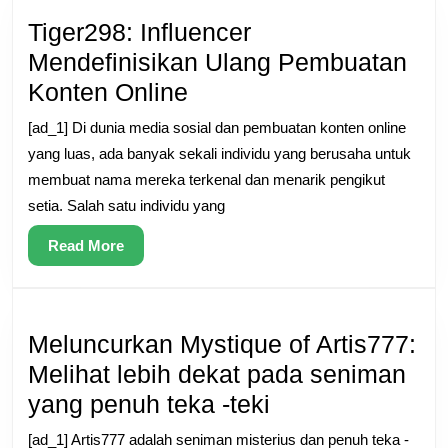
Kompetitif
Tiger298: Influencer
Mendefinisikan Ulang Pembuatan
Tiger298:
Konten Online
Influencer
[ad_1] Di dunia media sosial dan pembuatan konten online
Mendefinisikan
yang luas, ada banyak sekali individu yang berusaha untuk
Ulang
membuat nama mereka terkenal dan menarik pengikut
setia. Salah satu individu yang
Pembuatan
Konten
Read
Read More
Online
More
Meluncurkan Mystique of Artis777:
Melihat lebih dekat pada seniman
Meluncurkan
yang penuh teka -teki
Mystique
[ad_1] Artis777 adalah seniman misterius dan penuh teka -