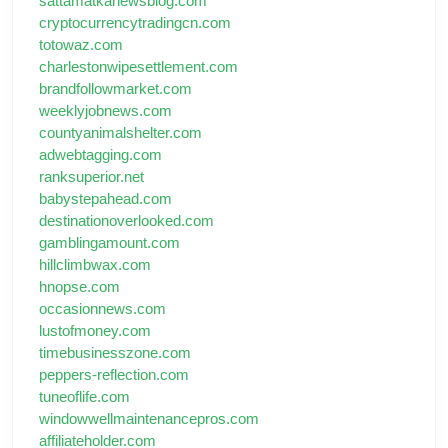
sattamatkanewsblog.com
cryptocurrencytradingcn.com
totowaz.com
charlestonwipesettlement.com
brandfollowmarket.com
weeklyjobnews.com
countyanimalshelter.com
adwebtagging.com
ranksuperior.net
babystepahead.com
destinationoverlooked.com
gamblingamount.com
hillclimbwax.com
hnopse.com
occasionnews.com
lustofmoney.com
timebusinesszone.com
peppers-reflection.com
tuneoflife.com
windowwellmaintenancepros.com
affiliateholder.com