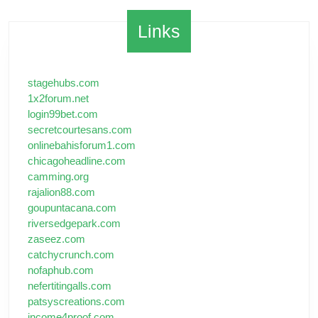
Links
stagehubs.com
1x2forum.net
login99bet.com
secretcourtesans.com
onlinebahisforum1.com
chicagoheadline.com
camming.org
rajalion88.com
goupuntacana.com
riversedgepark.com
zaseez.com
catchycrunch.com
nofaphub.com
nefertitingalls.com
patsyscreations.com
income4proof.com