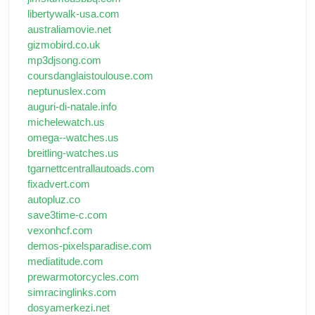
libertywalk-usa.com
australiamovie.net
gizmobird.co.uk
mp3djsong.com
coursdanglaistoulouse.com
neptunuslex.com
auguri-di-natale.info
michelewatch.us
omega--watches.us
breitling-watches.us
tgarnettcentrallautoads.com
fixadvert.com
autopluz.co
save3time-c.com
vexonhcf.com
demos-pixelsparadise.com
mediatitude.com
prewarmotorcycles.com
simracinglinks.com
dosyamerkezi.net