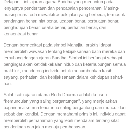
Delapan – inti ajaran agama Buddha yang menuntun pada
lenyapnya penderitaan dan pencapaian pencerahan. Masing-
masing ruas roda mewakili aspek jalan yang berbeda, termasuk
pandangan benar, niat benar, ucapan benar, perbuatan benar,
penghidupan benar, usaha benar, perhatian benar, dan
konsentrasi benar.
Dengan bermeditasi pada simbol Mahajitu, praktisi dapat
memperoleh wawasan tentang kebijaksanaan batin mereka dan
terhubung dengan ajaran Buddha. Simbol ini berfungsi sebagai
pengingat akan ketidakkekalan hidup dan keterhubungan semua
makhluk, mendorong individu untuk menumbuhkan kasih
sayang, perhatian, dan kebijaksanaan dalam kehidupan sehari-
hari.
Salah satu ajaran utama Roda Dharma adalah konsep
“kemunculan yang saling bergantungan”, yang menjelaskan
bagaimana semua fenomena saling bergantung dan muncul dari
sebab dan kondisi. Dengan memahami prinsip ini, individu dapat
memperoleh pemahaman yang lebih mendalam tentang sifat
penderitaan dan jalan menuju pembebasan.