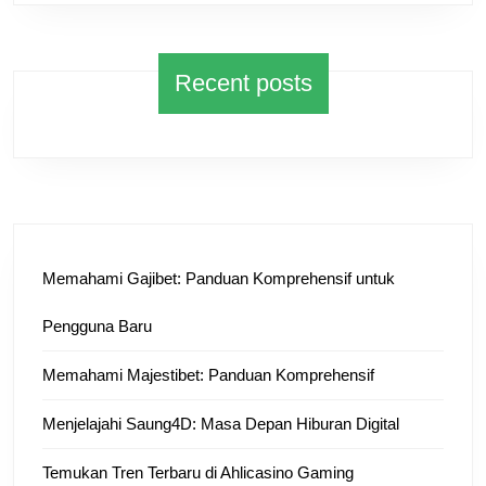
Recent posts
Memahami Gajibet: Panduan Komprehensif untuk
Pengguna Baru
Memahami Majestibet: Panduan Komprehensif
Menjelajahi Saung4D: Masa Depan Hiburan Digital
Temukan Tren Terbaru di Ahlicasino Gaming