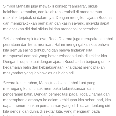
Simbol Mahajitu juga mewakili konsep “samsara”, siklus
kelahiran, kematian, dan kelahiran kembali di mana semua
makhluk terjebak di dalamnya. Dengan mengikuti ajaran Buddha
dan mempraktikkan perhatian dan kasih sayang, individu dapat
melepaskan diri dari siklus ini dan mencapai pencerahan.
Selain makna spiritualnya, Roda Dharma juga merupakan simbol
persatuan dan keharmonisan. Hal ini mengingatkan kita bahwa
kita semua saling terhubung dan bahwa tindakan kita
mempunyai dampak yang besar terhadap dunia di sekitar kita.
Dengan hidup sesuai dengan ajaran Buddha dan berjuang untuk
kedamaian batin dan kebijaksanaan, kita dapat menciptakan
masyarakat yang lebih welas asih dan adil.
Secara keseluruhan, Mahajitu adalah simbol kuat yang
memegang kunci untuk membuka kebijaksanaan dan
pencerahan batin. Dengan bermeditasi pada Roda Dharma dan
menerapkan ajarannya ke dalam kehidupan kita sehari-hari, kita
dapat menumbuhkan pemahaman yang lebih dalam tentang diri
kita sendiri dan dunia di sekitar kita, yang mengarah pada