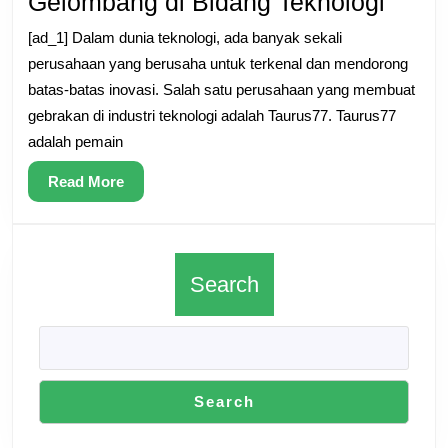
Insid
Gelombang di Bidang Teknologi
Tauru
[ad_1] Dalam dunia teknologi, ada banyak sekali
Melih
perusahaan yang berusaha untuk terkenal dan mendorong
Lebih
batas-batas inovasi. Salah satu perusahaan yang membuat
gebrakan di industri teknologi adalah Taurus77. Taurus77
Deka
adalah pemain
Peru
yang
Read
Read More
More
Memb
Gelo
di
Search
Bida
Tekno
Search