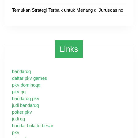
Temukan Strategi Terbaik untuk Menang di Juruscasino
Links
bandarqq
daftar pkv games
pkv dominoqq
pkv qq
bandarqq pkv
judi bandarqq
poker pkv
judi qq
bandar bola terbesar
pkv