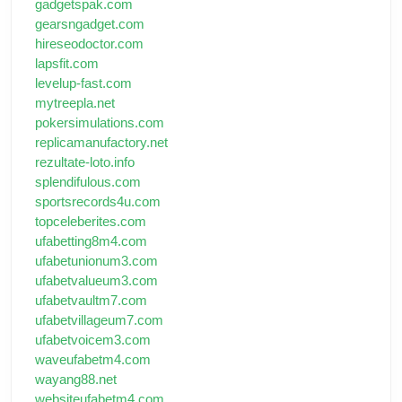
gadgetspak.com
gearsngadget.com
hireseodoctor.com
lapsfit.com
levelup-fast.com
mytreepla.net
pokersimulations.com
replicamanufactory.net
rezultate-loto.info
splendifulous.com
sportsrecords4u.com
topceleberites.com
ufabetting8m4.com
ufabetunionum3.com
ufabetvalueum3.com
ufabetvaultm7.com
ufabetvillageum7.com
ufabetvoicem3.com
waveufabetm4.com
wayang88.net
websiteufabetm4.com