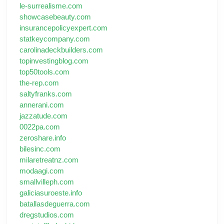
le-surrealisme.com
showcasebeauty.com
insurancepolicyexpert.com
statkeycompany.com
carolinadeckbuilders.com
topinvestingblog.com
top50tools.com
the-rep.com
saltyfranks.com
annerani.com
jazzatude.com
0022pa.com
zeroshare.info
bilesinc.com
milaretreatnz.com
modaagi.com
smallvilleph.com
galiciasuroeste.info
batallasdeguerra.com
dregstudios.com