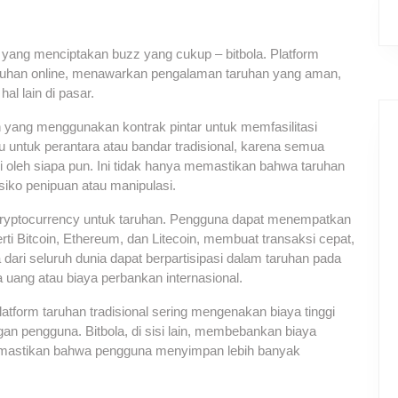
n yang menciptakan buzz yang cukup – bitbola. Platform
taruhan online, menawarkan pengalaman taruhan yang aman,
hal lain di pasar.
in yang menggunakan kontrak pintar untuk memfasilitasi
lu untuk perantara atau bandar tradisional, karena semua
asi oleh siapa pun. Ini tidak hanya memastikan bahwa taruhan
isiko penipuan atau manipulasi.
 cryptocurrency untuk taruhan. Pengguna dapat menempatkan
i Bitcoin, Ethereum, dan Litecoin, membuat transaksi cepat,
dari seluruh dunia dapat berpartisipasi dalam taruhan pada
a uang atau biaya perbankan internasional.
latform taruhan tradisional sering mengenakan biaya tinggi
an pengguna. Bitbola, di sisi lain, membebankan biaya
memastikan bahwa pengguna menyimpan lebih banyak