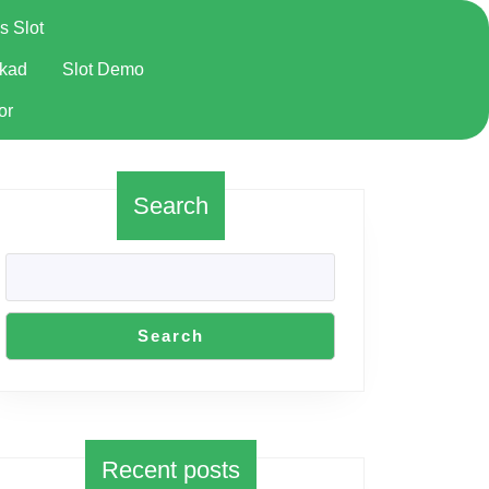
s Slot
gkad
Slot Demo
or
Search
Search
Recent posts