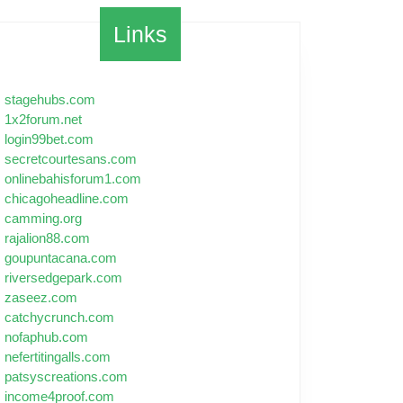
Links
stagehubs.com
1x2forum.net
login99bet.com
secretcourtesans.com
onlinebahisforum1.com
chicagoheadline.com
camming.org
rajalion88.com
goupuntacana.com
riversedgepark.com
zaseez.com
catchycrunch.com
nofaphub.com
nefertitingalls.com
patsyscreations.com
income4proof.com