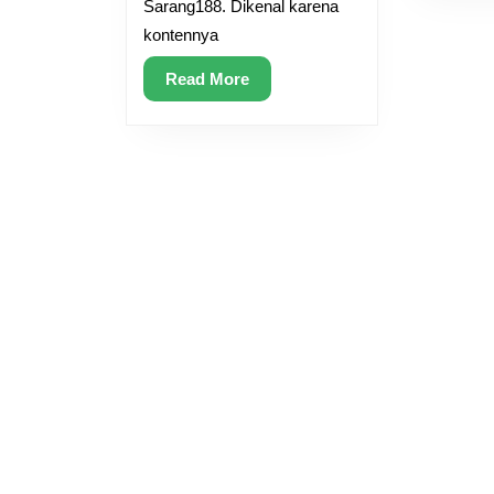
Internet
Sarang188. Dikenal karena
dengan
kontennya
Badai
Read
Read More
More