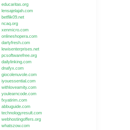
educaritas.org
lensajelajah.com
betflik09.net
ncaq.org
xenmicro.com
onlineshopera.com
dartyfresh.com
lewisenterprises.net
pcsoftwarefree.org
dailylinking.com
dnafyx.com
giocolenuvole.com
iyouessential.com
withloveamity.com
youlearncode.com
fxyatirim.com
abbuguide.com
technologyresult.com
webhostingoffers.org
whatszow.com