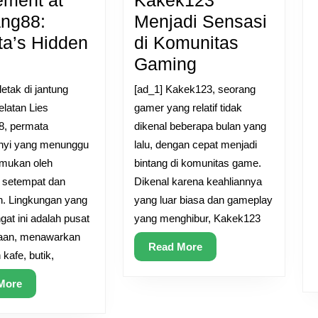
ng88:
Menjadi Sensasi
ta’s Hidden
di Komunitas
Uncover
Bagaimana
Gaming
he
Kakek123
letak di jantung
[ad_1] Kakek123, seorang
Excitement
Menjadi
elatan Lies
gamer yang relatif tidak
t
Sensasi
, permata
dikenal beberapa bulan yang
nyi yang menunggu
Kemang88:
lalu, dengan cepat menjadi
di
emukan oleh
bintang di komunitas game.
akarta’s
Komunitas
 setempat dan
Dikenal karena keahliannya
Hidden
Gaming
n. Lingkungan yang
yang luar biasa dan gameplay
Gem
at ini adalah pusat
yang menghibur, Kakek123
aan, menawarkan
Read
Read More
kafe, butik,
More
Read
More
More