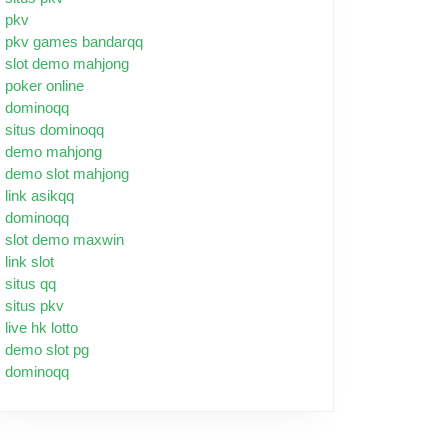
pkv
pkv games bandarqq
slot demo mahjong
poker online
dominoqq
situs dominoqq
demo mahjong
demo slot mahjong
link asikqq
dominoqq
slot demo maxwin
link slot
situs qq
situs pkv
live hk lotto
demo slot pg
dominoqq