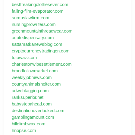
bestfreakingclothesever.com
falling-film-evaporator.com
sumuslawfirm.com
nursingprowriters.com
greenmountainthreadwear.com
acutedispensary.com
sattamatkanewsblog.com
cryptocurrencytradingcn.com
totowaz.com
charlestonwipesettlement.com
brandfollowmarket.com
weeklyjobnews.com
countyanimalshelter.com
adwebtagging.com
ranksuperior.net
babystepahead.com
destinationoverlooked.com
gamblingamount.com
hillclimbwax.com
hnopse.com