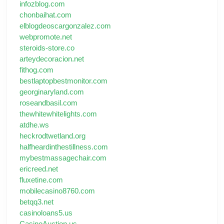
infozblog.com
chonbaihat.com
elblogdeoscargonzalez.com
webpromote.net
steroids-store.co
arteydecoracion.net
fithog.com
bestlaptopbestmonitor.com
georginaryland.com
roseandbasil.com
thewhitewhitelights.com
atdhe.ws
heckrodtwetland.org
halfheardinthestillness.com
mybestmassagechair.com
ericreed.net
fluxetine.com
mobilecasino8760.com
betqq3.net
casinoloans5.us
CasinoAuction.us