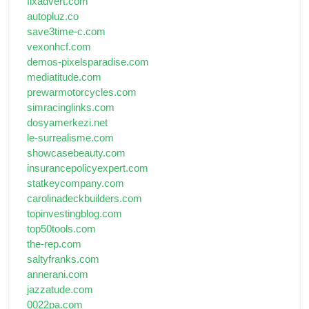
fixadvert.com
autopluz.co
save3time-c.com
vexonhcf.com
demos-pixelsparadise.com
mediatitude.com
prewarmotorcycles.com
simracinglinks.com
dosyamerkezi.net
le-surrealisme.com
showcasebeauty.com
insurancepolicyexpert.com
statkeycompany.com
carolinadeckbuilders.com
topinvestingblog.com
top50tools.com
the-rep.com
saltyfranks.com
annerani.com
jazzatude.com
0022pa.com