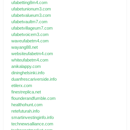
ufabetting8m4.com
ufabetunionum3.com
ufabetvalueum3.com
ufabetvaultm7.com
ufabetvillageum7.com
ufabetvoicem3.com
waveufabetm4.com
wayang88.net
websiteufabetm4.com
whiteufabetm4.com
anikalappy.com
dininghelsinki.info
duanfrescariverside.info
etilerx.com
finestreplica.net
flounderandfumble.com
healthohunt.com
retefuturah.info
smartinvestinginfo.info
technewsalliance.com