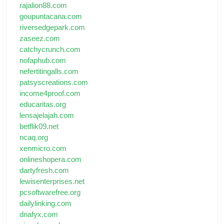
rajalion88.com
goupuntacana.com
riversedgepark.com
zaseez.com
catchycrunch.com
nofaphub.com
nefertitingalls.com
patsyscreations.com
income4proof.com
educaritas.org
lensajelajah.com
betflik09.net
ncaq.org
xenmicro.com
onlineshopera.com
dartyfresh.com
lewisenterprises.net
pcsoftwarefree.org
dailylinking.com
dnafyx.com