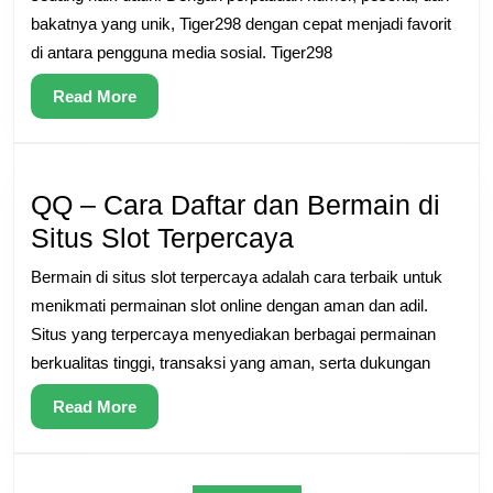
yang
bakatnya yang unik, Tiger298 dengan cepat menjadi favorit
di antara pengguna media sosial. Tiger298
Meningka
Media
Read
Read More
Sosial
More
QQ – Cara Daftar dan Bermain di
QQ
Situs Slot Terpercaya
–
Bermain di situs slot terpercaya adalah cara terbaik untuk
Cara
menikmati permainan slot online dengan aman dan adil.
Daftar
Situs yang terpercaya menyediakan berbagai permainan
berkualitas tinggi, transaksi yang aman, serta dukungan
dan
Bermain
Read
Read More
di
More
Situs