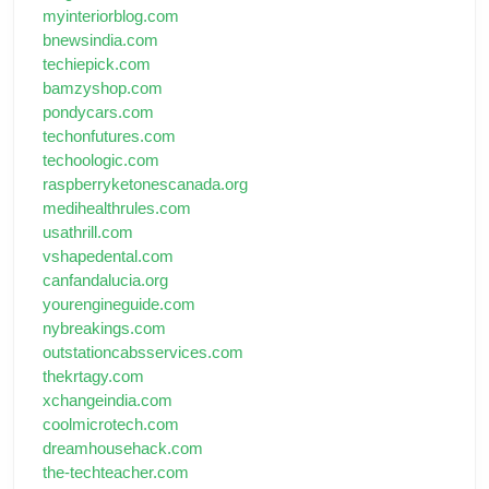
myinteriorblog.com
bnewsindia.com
techiepick.com
bamzyshop.com
pondycars.com
techonfutures.com
techoologic.com
raspberryketonescanada.org
medihealthrules.com
usathrill.com
vshapedental.com
canfandalucia.org
yourengineguide.com
nybreakings.com
outstationcabsservices.com
thekrtagy.com
xchangeindia.com
coolmicrotech.com
dreamhousehack.com
the-techteacher.com