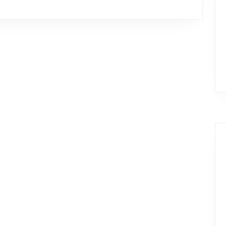
Mobilitas
Berkelanjutan