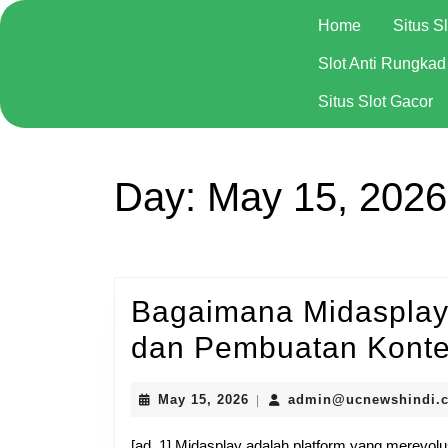
Skip
Home
Situs Sl
to
content
Slot Anti Rungkad
Skip
to
Situs Slot Gacor
content
Day:
May 15, 2026
Bagaimana Midasplay 
dan Pembuatan Kont
May
May 15, 2026
admin@ucnewshindi.
|
15,
2026
[ad_1] Midasplay adalah platform yang merevolus