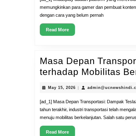
memungkinkan para gamer dan pembuat konten 
dengan cara yang belum pernah
Read
Read More
More
Masa Depan Transpor
terhadap Mobilitas Be
May
May 15, 2026
admin@ucnewshindi.
|
15,
2026
[ad_1] Masa Depan Transportasi: Dampak Tesla3
tahun terakhir, industri transportasi telah meng
menuju mobilitas berkelanjutan. Salah satu per
Read
Read More