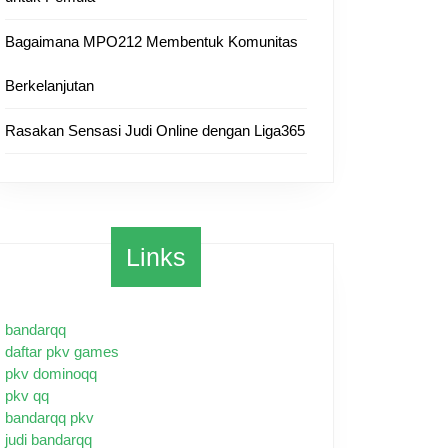
Bagaimana MPO212 Membentuk Komunitas
Berkelanjutan
Rasakan Sensasi Judi Online dengan Liga365
Links
bandarqq
daftar pkv games
pkv dominoqq
pkv qq
bandarqq pkv
judi bandarqq