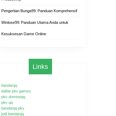
Pengertian Bunga99: Panduan Komprehensif
Winlose99: Panduan Utama Anda untuk
Kesuksesan Game Online
Links
bandarqq
daftar pkv games
pkv dominoqq
pkv qq
bandarqq pkv
judi bandarqq