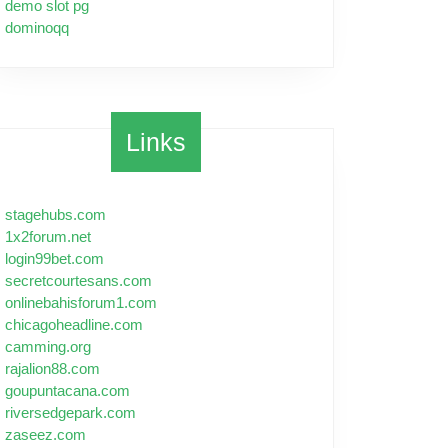
demo slot pg
dominoqq
Links
stagehubs.com
1x2forum.net
login99bet.com
secretcourtesans.com
onlinebahisforum1.com
chicagoheadline.com
camming.org
rajalion88.com
goupuntacana.com
riversedgepark.com
zaseez.com