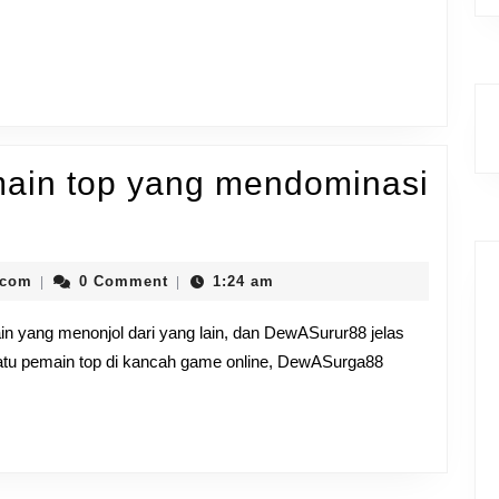
Pecinta
Alam
n top yang mendominasi
EWASURGA88:
emain
admin@ucnewshindi.com
.com
0 Comment
1:24 am
|
|
op
in yang menonjol dari yang lain, dan DewASurur88 jelas
ang
satu pemain top di kancah game online, DewASurga88
endominasi
degan
ame