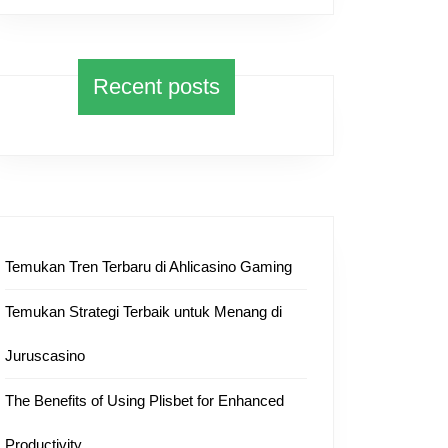
Recent posts
Temukan Tren Terbaru di Ahlicasino Gaming
Temukan Strategi Terbaik untuk Menang di
Juruscasino
The Benefits of Using Plisbet for Enhanced
Productivity