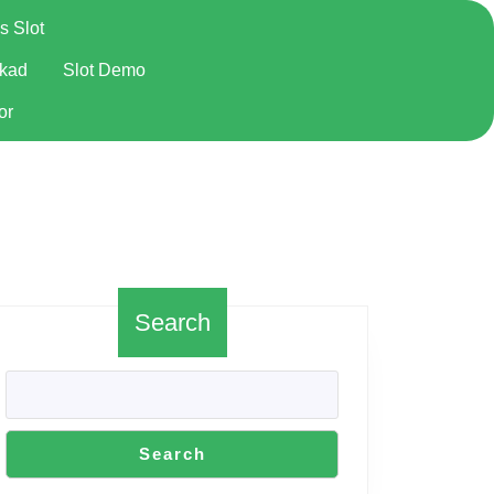
s Slot
gkad
Slot Demo
or
Search
:
Search