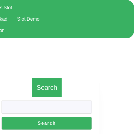
s Slot
gkad
Slot Demo
or
Search
Search