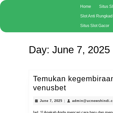
Skip
Home
Situs Sl
to
content
Slot Anti Rungkad
Skip
to
Situs Slot Gacor
content
Day:
June 7, 2025
Temukan kegembiraan
Temukan
venusbet
kegembiraan
June
June 7, 2025
admin@ucnewshindi.
|
taruhan
7,
2025
[ad_1] Apakah Anda mencari cara baru dan men