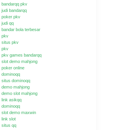
bandarqq pkv
judi bandarqq
poker pkv
judi qq
bandar bola terbesar
pkv
situs pkv
pkv
pkv games bandarqq
slot demo mahjong
poker online
dominoqq
situs dominoqq
demo mahjong
demo slot mahjong
link asikqq
dominoqq
slot demo maxwin
link slot
situs qq