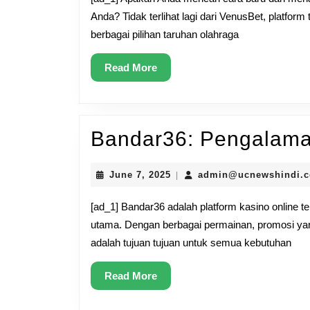
online
Anda? Tidak terlihat lagi dari VenusBet, platfor
dengan
berbagai pilihan taruhan olahraga
venusbet
Read
Read More
More
Bandar36: Pengalama
June
June 7, 2025
admin@ucnewshindi.
|
7,
2025
[ad_1] Bandar36 adalah platform kasino onlin
utama. Dengan berbagai permainan, promosi ya
adalah tujuan tujuan untuk semua kebutuhan
Read
Read More
More