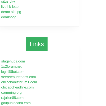
situs pkv
live hk lotto
demo slot pg
dominoqq
Links
stagehubs.com
1x2forum.net
login99bet.com
secretcourtesans.com
onlinebahisforum1.com
chicagoheadline.com
camming.org
rajalion88.com
goupuntacana.com