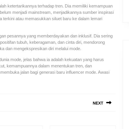
lah ketertarikannya terhadap tren. Dia memiliki kemampuan
belum menjadi mainstream, menjadikannya sumber inspirasi
a terkini atau memasukkan siluet baru ke dalam lemari
ngan pesannya yang memberdayakan dan inklusif. Dia sering
sitifan tubuh, keberagaman, dan cinta diri, mendorong
ka dan mengekspresikan diri melalui mode.
nia mode, jelas bahwa ia adalah kekuatan yang harus
akut, kemampuannya dalam menentukan tren, dan
 membuka jalan bagi generasi baru influencer mode. Awasi
Previous
Next
post:
post:
NEXT