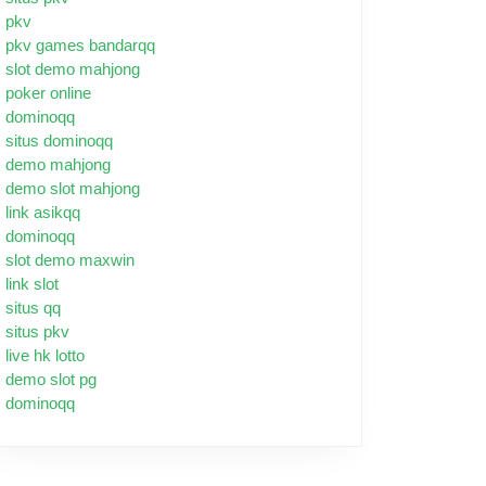
pkv
pkv games bandarqq
slot demo mahjong
poker online
dominoqq
situs dominoqq
demo mahjong
demo slot mahjong
link asikqq
dominoqq
slot demo maxwin
link slot
123
situs qq
situs pkv
live hk lotto
demo slot pg
dominoqq