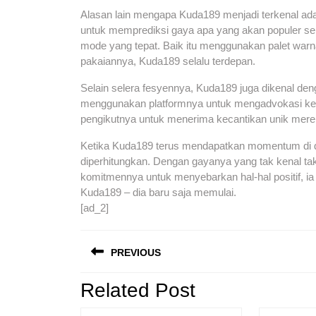
Alasan lain mengapa Kuda189 menjadi terkenal ada
untuk memprediksi gaya apa yang akan populer se
mode yang tepat. Baik itu menggunakan palet warn
pakaiannya, Kuda189 selalu terdepan.
Selain selera fesyennya, Kuda189 juga dikenal de
menggunakan platformnya untuk mengadvokasi kepo
pengikutnya untuk menerima kecantikan unik mere
Ketika Kuda189 terus mendapatkan momentum di du
diperhitungkan. Dengan gayanya yang tak kenal t
komitmennya untuk menyebarkan hal-hal positif, ia
Kuda189 – dia baru saja memulai.
[ad_2]
Post
PREVIOUS
navigation
Related Post