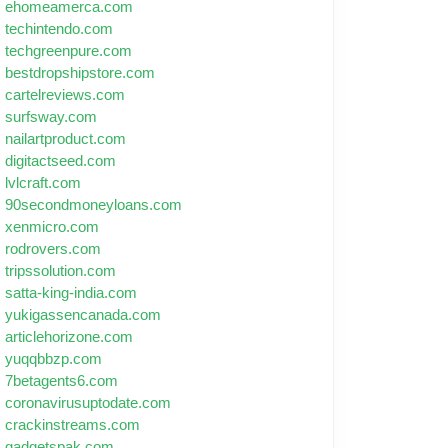
ehomeamerca.com
techintendo.com
techgreenpure.com
bestdropshipstore.com
cartelreviews.com
surfsway.com
nailartproduct.com
digitactseed.com
lvlcraft.com
90secondmoneyloans.com
xenmicro.com
rodrovers.com
tripssolution.com
satta-king-india.com
yukigassencanada.com
articlehorizone.com
yuqqbbzp.com
7betagents6.com
coronavirusuptodate.com
crackinstreams.com
gadgetspak.com