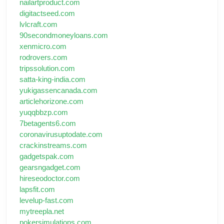
nailartproduct.com
digitactseed.com
lvlcraft.com
90secondmoneyloans.com
xenmicro.com
rodrovers.com
tripssolution.com
satta-king-india.com
yukigassencanada.com
articlehorizone.com
yuqqbbzp.com
7betagents6.com
coronavirusuptodate.com
crackinstreams.com
gadgetspak.com
gearsngadget.com
hireseodoctor.com
lapsfit.com
levelup-fast.com
mytreepla.net
pokersimulations.com