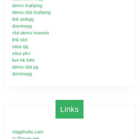
demo mahjong
demo slot mahjong
link asikqq
dominoqq
slot demo maxwin
link slot
situs qq
situs pkv
live hk lotto
demo slot pg
dominoqq
Links
stagehubs.com
1x2forum.net