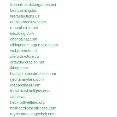
freeonlinecricketgames.net
bestcashing.biz
firerestrictions.us
archiesbrooklyn.com
muambeiros.net
infozblog.com
chonbaihat.com
elblogdeoscargonzalez.com
webpromote.net
steroids-store.co
arteydecoracion.net
fithog.com
bestlaptopbestmonitor.com
georginaryland.com
roseandbasil.com
thewhitewhitelights.com
atdhe.ws
heckrodtwetland.org
halfheardinthestillness.com
mybestmassagechair.com