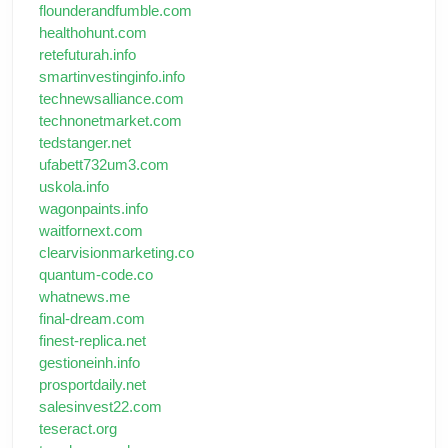
flounderandfumble.com
healthohunt.com
retefuturah.info
smartinvestinginfo.info
technewsalliance.com
technonetmarket.com
tedstanger.net
ufabett732um3.com
uskola.info
wagonpaints.info
waitfornext.com
clearvisionmarketing.co
quantum-code.co
whatnews.me
final-dream.com
finest-replica.net
gestioneinh.info
prosportdaily.net
salesinvest22.com
teseract.org