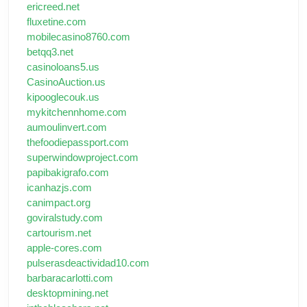
ericreed.net
fluxetine.com
mobilecasino8760.com
betqq3.net
casinoloans5.us
CasinoAuction.us
kipooglecouk.us
mykitchennhome.com
aumoulinvert.com
thefoodiepassport.com
superwindowproject.com
papibakigrafo.com
icanhazjs.com
canimpact.org
goviralstudy.com
cartourism.net
apple-cores.com
pulserasdeactividad10.com
barbaracarlotti.com
desktopmining.net