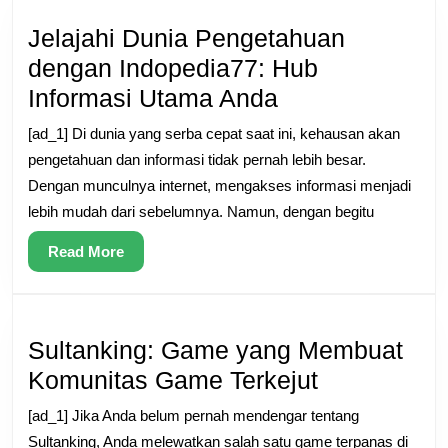
Jelajahi Dunia Pengetahuan
dengan Indopedia77: Hub
Jelajahi
Informasi Utama Anda
Dunia
[ad_1] Di dunia yang serba cepat saat ini, kehausan akan
Pengetahuan
pengetahuan dan informasi tidak pernah lebih besar.
dengan
Dengan munculnya internet, mengakses informasi menjadi
lebih mudah dari sebelumnya. Namun, dengan begitu
Indopedia77:
Hub
Read
Read More
Informasi
More
Utama
Anda
Sultanking: Game yang Membuat
Sultanking:
Komunitas Game Terkejut
Game
[ad_1] Jika Anda belum pernah mendengar tentang
yang
Sultanking, Anda melewatkan salah satu game terpanas di