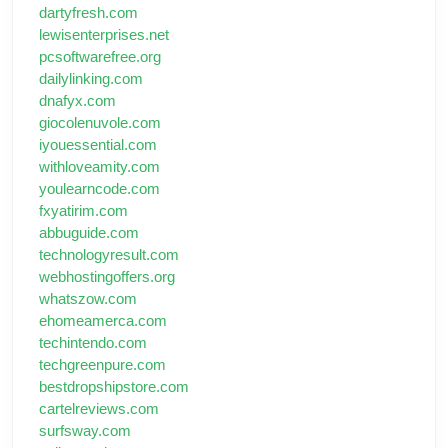
dartyfresh.com
lewisenterprises.net
pcsoftwarefree.org
dailylinking.com
dnafyx.com
giocolenuvole.com
iyouessential.com
withloveamity.com
youlearncode.com
fxyatirim.com
abbuguide.com
technologyresult.com
webhostingoffers.org
whatszow.com
ehomeamerca.com
techintendo.com
techgreenpure.com
bestdropshipstore.com
cartelreviews.com
surfsway.com