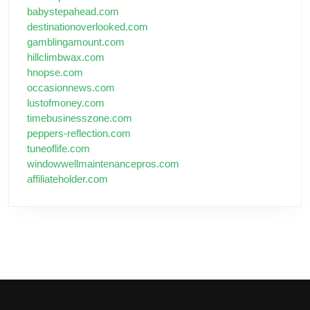
babystepahead.com
destinationoverlooked.com
gamblingamount.com
hillclimbwax.com
hnopse.com
occasionnews.com
lustofmoney.com
timebusinesszone.com
peppers-reflection.com
tuneoflife.com
windowwellmaintenancepros.com
affiliateholder.com