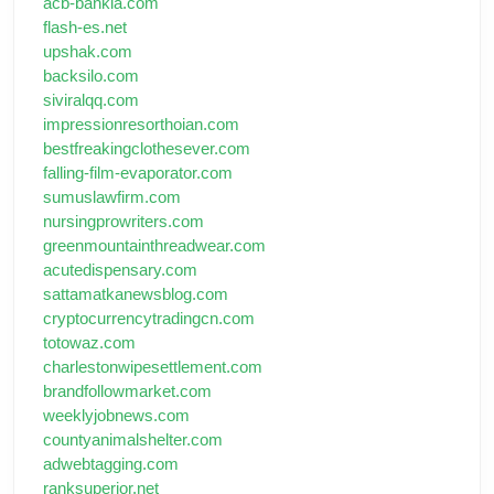
acb-bankia.com
flash-es.net
upshak.com
backsilo.com
siviralqq.com
impressionresorthoian.com
bestfreakingclothesever.com
falling-film-evaporator.com
sumuslawfirm.com
nursingprowriters.com
greenmountainthreadwear.com
acutedispensary.com
sattamatkanewsblog.com
cryptocurrencytradingcn.com
totowaz.com
charlestonwipesettlement.com
brandfollowmarket.com
weeklyjobnews.com
countyanimalshelter.com
adwebtagging.com
ranksuperior.net