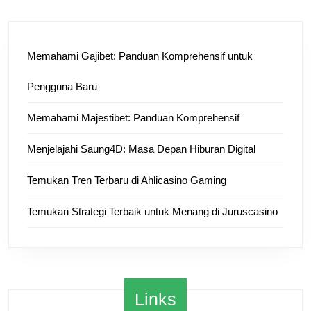
Memahami Gajibet: Panduan Komprehensif untuk
Pengguna Baru
Memahami Majestibet: Panduan Komprehensif
Menjelajahi Saung4D: Masa Depan Hiburan Digital
Temukan Tren Terbaru di Ahlicasino Gaming
Temukan Strategi Terbaik untuk Menang di Juruscasino
Links