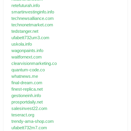
retefuturah.info
smartinvestinginfo.info
technewsalliance.com
technonetmarket.com
tedstanger.net
ufabett732um3.com
uskola.info
wagonpaints.info
waitfornext.com
clearvisionmarketing.co
quantum-code.co
whatnews.me
final-dream.com
finest-replica.net
gestioneinh.info
prosportdaily.net
salesinvest22.com
teseract.org
trendy-ama-shop.com
ufabett732m7.com