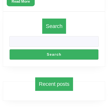
di
Read
Read More
Industri
More
Musik
Search
Search
Recent posts