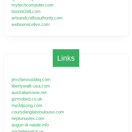
mytechcomputer.com
bioslot168.com
artsandcraftsauthority.com
webservicelive.com
Links
jimsfamousbbq.com
libertywalk-usa.com
australiamovie.net
gizmobird.co.uk
mp3djsong.com
coursdanglaistoulouse.com
neptunuslex.com
auguri-di-natale.info
michelewatch.us