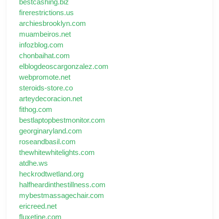
bestcashing.biz
firerestrictions.us
archiesbrooklyn.com
muambeiros.net
infozblog.com
chonbaihat.com
elblogdeoscargonzalez.com
webpromote.net
steroids-store.co
arteydecoracion.net
fithog.com
bestlaptopbestmonitor.com
georginaryland.com
roseandbasil.com
thewhitewhitelights.com
atdhe.ws
heckrodtwetland.org
halfheardinthestillness.com
mybestmassagechair.com
ericreed.net
fluxetine.com