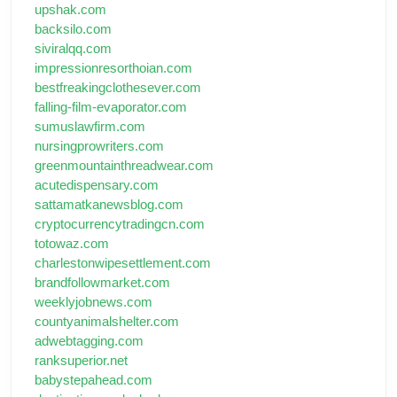
upshak.com
backsilo.com
siviralqq.com
impressionresorthoian.com
bestfreakingclothesever.com
falling-film-evaporator.com
sumuslawfirm.com
nursingprowriters.com
greenmountainthreadwear.com
acutedispensary.com
sattamatkanewsblog.com
cryptocurrencytradingcn.com
totowaz.com
charlestonwipesettlement.com
brandfollowmarket.com
weeklyjobnews.com
countyanimalshelter.com
adwebtagging.com
ranksuperior.net
babystepahead.com