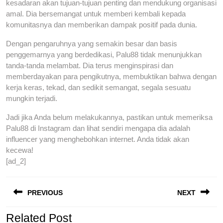
kesadaran akan tujuan-tujuan penting dan mendukung organisasi
amal. Dia bersemangat untuk memberi kembali kepada
komunitasnya dan memberikan dampak positif pada dunia.
Dengan pengaruhnya yang semakin besar dan basis
penggemarnya yang berdedikasi, Palu88 tidak menunjukkan
tanda-tanda melambat. Dia terus menginspirasi dan
memberdayakan para pengikutnya, membuktikan bahwa dengan
kerja keras, tekad, dan sedikit semangat, segala sesuatu
mungkin terjadi.
Jadi jika Anda belum melakukannya, pastikan untuk memeriksa
Palu88 di Instagram dan lihat sendiri mengapa dia adalah
influencer yang menghebohkan internet. Anda tidak akan
kecewa!
[ad_2]
Previous
N
Post
post:
p
PREVIOUS
NEXT
navigation
Related Post