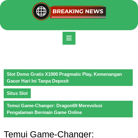
Skip
to
content
Skip
to
Open
content
Button
Slot Demo Gratis X1000 Pragmatic Play, Kemenangan
Gacor Hari Ini Tanpa Deposit
Situs Slot
Temui Game-Changer: Dragon69 Merevolusi
Pengalaman Bermain Game Online
Temui Game-Changer: