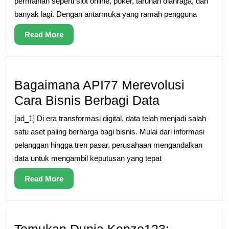
Login
permainan seperti slot online, poker, taruhan olahraga, dan
banyak lagi. Dengan antarmuka yang ramah pengguna
MPO500:
Tip
Read
Read More
dan
More
Trik
untuk
Bagaimana API77 Merevolusi
Pengalaman
Bagaimana
Cara Bisnis Berbagi Data
yang
API77
[ad_1] Di era transformasi digital, data telah menjadi salah
Mulus
Merevolusi
satu aset paling berharga bagi bisnis. Mulai dari informasi
Cara
pelanggan hingga tren pasar, perusahaan mengandalkan
data untuk mengambil keputusan yang tepat
Bisnis
Berbagi
Read
Read More
Data
More
Temukan Dunia Kenzo123: