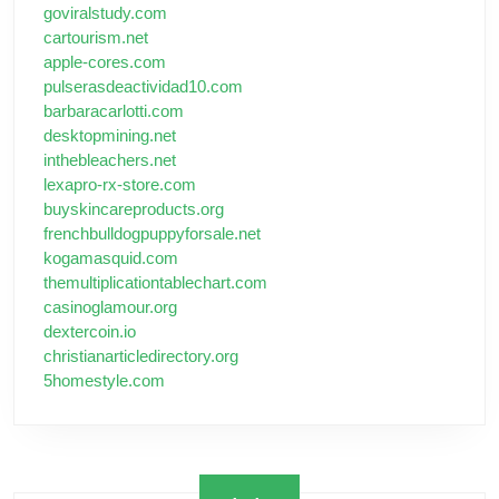
goviralstudy.com
cartourism.net
apple-cores.com
pulserasdeactividad10.com
barbaracarlotti.com
desktopmining.net
inthebleachers.net
lexapro-rx-store.com
buyskincareproducts.org
frenchbulldogpuppyforsale.net
kogamasquid.com
themultiplicationtablechart.com
casinoglamour.org
dextercoin.io
christianarticledirectory.org
5homestyle.com