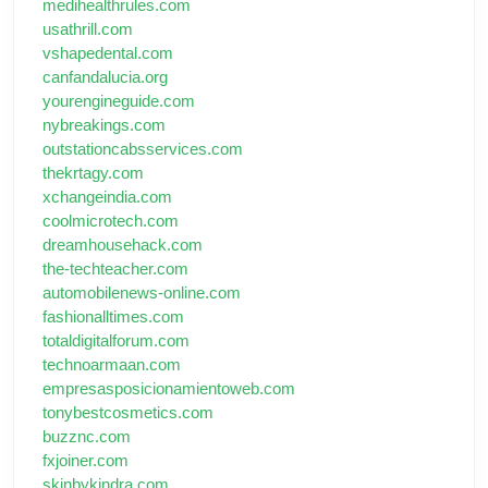
medihealthrules.com
usathrill.com
vshapedental.com
canfandalucia.org
yourengineguide.com
nybreakings.com
outstationcabsservices.com
thekrtagy.com
xchangeindia.com
coolmicrotech.com
dreamhousehack.com
the-techteacher.com
automobilenews-online.com
fashionalltimes.com
totaldigitalforum.com
technoarmaan.com
empresasposicionamientoweb.com
tonybestcosmetics.com
buzznc.com
fxjoiner.com
skinbykindra.com