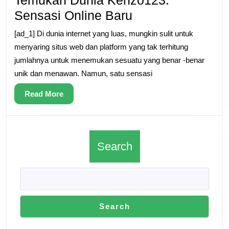
Temukan
Sensasi Online Baru
Dunia
[ad_1] Di dunia internet yang luas, mungkin sulit untuk
Kenzo123:
menyaring situs web dan platform yang tak terhitung
Sensasi
jumlahnya untuk menemukan sesuatu yang benar -benar
unik dan menawan. Namun, satu sensasi
Online
Baru
Read
Read More
More
Search
Search