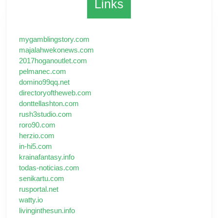
Links
mygamblingstory.com
majalahwekonews.com
2017hoganoutlet.com
pelmanec.com
domino99qq.net
directoryoftheweb.com
donttellashton.com
rush3studio.com
roro90.com
herzio.com
in-hi5.com
krainafantasy.info
todas-noticias.com
senikartu.com
rusportal.net
watty.io
livinginthesun.info