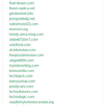
final-dream.com
finest-replica.net
gestioneinh.info
prosportdaily.net
salesinvest22.com
teseract.org
trendy-ama-shop.com
ufabett732m7.com
visiofood.com
droidwindow.com
freeprsubmission.com
ufagold666.com
myinteriorblog.com
bnewsindia.com
techiepick.com
bamzyshop.com
pondycars.com
techonfutures.com
techoologic.com
raspberryketonescanada.org