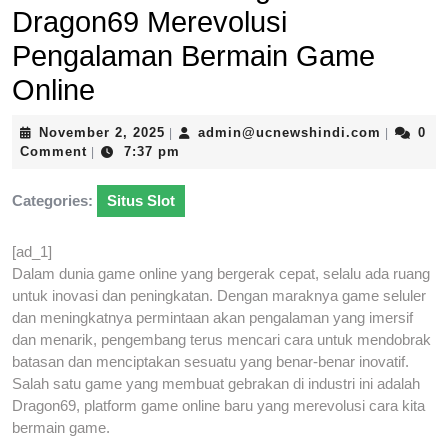
Dragon69 Merevolusi
Pengalaman Bermain Game
Online
November
admin@u
November 2, 2025
admin@ucnewshindi.com
0
|
|
2,
Comment
7:37 pm
|
2025
Categories:
Situs Slot
[ad_1]
Dalam dunia game online yang bergerak cepat, selalu ada ruang
untuk inovasi dan peningkatan. Dengan maraknya game seluler
dan meningkatnya permintaan akan pengalaman yang imersif
dan menarik, pengembang terus mencari cara untuk mendobrak
batasan dan menciptakan sesuatu yang benar-benar inovatif.
Salah satu game yang membuat gebrakan di industri ini adalah
Dragon69, platform game online baru yang merevolusi cara kita
bermain game.