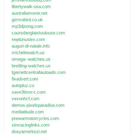
libertywalk-usa.com
australiamovie.net
gizmobird.co.uk
mp3djsong.com
coursdanglaistoulouse.com
neptunuslex.com
auguri-di-natale.info
michelewatch.us
omega--watches.us
breitling-watches.us
tgarnettcentrallautoads.com
fixadvert.com
autopluz.co
save3time-c.com
vexonhcf.com
demos-pixelsparadise.com
mediatitude.com
prewarmotorcycles.com
simracinglinks.com
dosyamerkezi.net