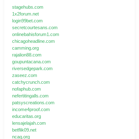
stagehubs.com
1x2forum.net
login99bet.com
secretcourtesans.com
onlinebahisforum1.com
chicagoheadline.com
camming.org
rajalion88.com
goupuntacana.com
riversedgepark.com
zaseez.com
catchycrunch.com
nofaphub.com
nefertitingalls.com
patsyscreations.com
income4proof.com
educaritas.org
lensajelajah.com
betflik09.net
ncaq.org