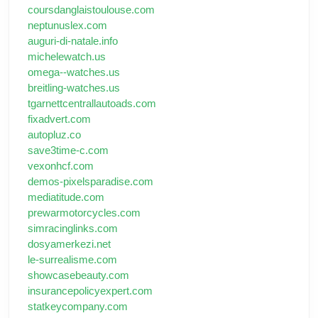
coursdanglaistoulouse.com
neptunuslex.com
auguri-di-natale.info
michelewatch.us
omega--watches.us
breitling-watches.us
tgarnettcentrallautoads.com
fixadvert.com
autopluz.co
save3time-c.com
vexonhcf.com
demos-pixelsparadise.com
mediatitude.com
prewarmotorcycles.com
simracinglinks.com
dosyamerkezi.net
le-surrealisme.com
showcasebeauty.com
insurancepolicyexpert.com
statkeycompany.com