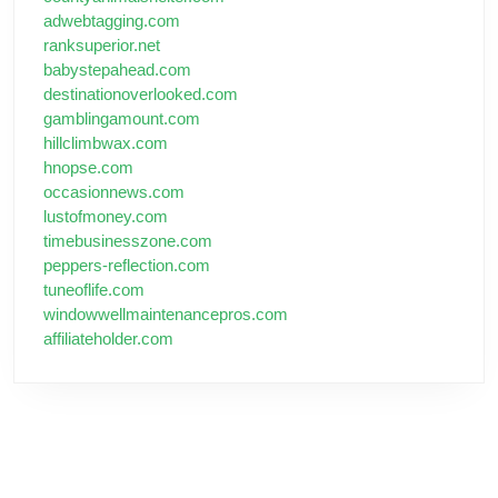
adwebtagging.com
ranksuperior.net
babystepahead.com
destinationoverlooked.com
gamblingamount.com
hillclimbwax.com
hnopse.com
occasionnews.com
lustofmoney.com
timebusinesszone.com
peppers-reflection.com
tuneoflife.com
windowwellmaintenancepros.com
affiliateholder.com