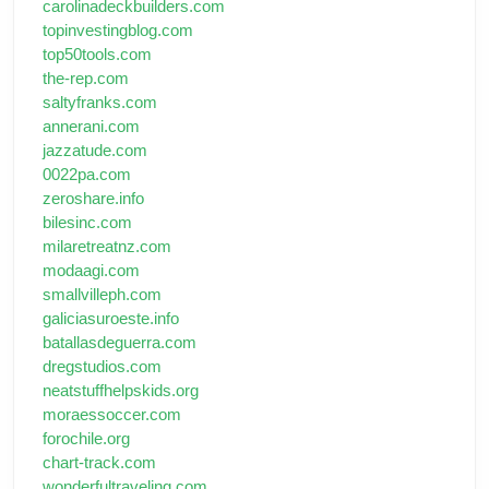
carolinadeckbuilders.com
topinvestingblog.com
top50tools.com
the-rep.com
saltyfranks.com
annerani.com
jazzatude.com
0022pa.com
zeroshare.info
bilesinc.com
milaretreatnz.com
modaagi.com
smallvilleph.com
galiciasuroeste.info
batallasdeguerra.com
dregstudios.com
neatstuffhelpskids.org
moraessoccer.com
forochile.org
chart-track.com
wonderfultraveling.com