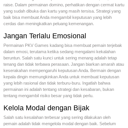
raise. Dalam permainan domino, perhatikan dengan cermat kartu
yang sudah dibuka dan kartu yang masih tersisa. Strategi yang
baik bisa membuat Anda mengambil keputusan yang lebih
cerdas dan meningkatkan peluang kemenangan.
Jangan Terlalu Emosional
Permainan PKV Games kadang bisa membuat pemain terjebak
dalam emosi, terutama ketika sedang mengalami kekalahan
beruntun. Salah satu kunci untuk sering menang adalah tetap
tenang dan tidak terbawa perasaan. Jangan biarkan amarah atau
keserakahan mempengaruhi keputusan Anda. Bermain dengan
kepala dingin memungkinkan Anda untuk membuat keputusan
yang lebih rasional dan tidak terburu-buru. Ingatlah bahwa
permainan ini adalah tentang strategi dan kesabaran, bukan
tentang mengambil risiko besar yang tidak perlu.
Kelola Modal dengan Bijak
Salah satu kesalahan terbesar yang sering dilakukan oleh
pemain adalah tidak mengelola modal dengan baik. Sebelum