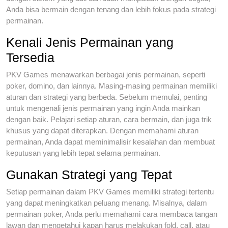
Anda bisa bermain dengan tenang dan lebih fokus pada strategi
permainan.
Kenali Jenis Permainan yang
Tersedia
PKV Games menawarkan berbagai jenis permainan, seperti
poker, domino, dan lainnya. Masing-masing permainan memiliki
aturan dan strategi yang berbeda. Sebelum memulai, penting
untuk mengenali jenis permainan yang ingin Anda mainkan
dengan baik. Pelajari setiap aturan, cara bermain, dan juga trik
khusus yang dapat diterapkan. Dengan memahami aturan
permainan, Anda dapat meminimalisir kesalahan dan membuat
keputusan yang lebih tepat selama permainan.
Gunakan Strategi yang Tepat
Setiap permainan dalam PKV Games memiliki strategi tertentu
yang dapat meningkatkan peluang menang. Misalnya, dalam
permainan poker, Anda perlu memahami cara membaca tangan
lawan dan mengetahui kapan harus melakukan fold, call, atau