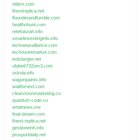
etilerx.com
finestreplica.net
flounderandfumble.com
healthohunt.com
retefuturah.info
smartinvestinginfo.info
technewsalliance.com
technonetmarket.com
tedstanger.net
ufabett732um3.com
uskola.info
wagonpaints.info
waitfornext.com
clearvisionmarketing.co
quantum-code.co
whatnews.me
final-dream.com
finest-replica.net
gestioneinh.info
prosportdaily.net