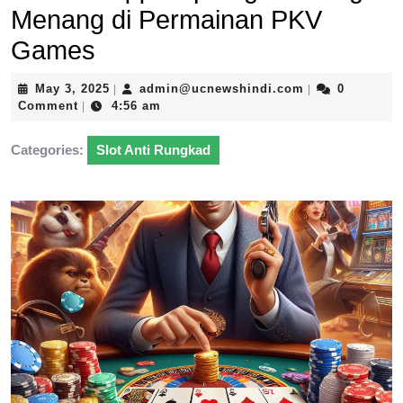
Menang di Permainan PKV
Games
May
admin@ucnews
May 3, 2025
admin@ucnewshindi.com
0
|
|
3,
Comment
4:56 am
|
2025
Categories:
Slot Anti Rungkad