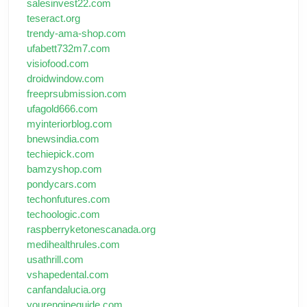
salesinvest22.com
teseract.org
trendy-ama-shop.com
ufabett732m7.com
visiofood.com
droidwindow.com
freeprsubmission.com
ufagold666.com
myinteriorblog.com
bnewsindia.com
techiepick.com
bamzyshop.com
pondycars.com
techonfutures.com
techoologic.com
raspberryketonescanada.org
medihealthrules.com
usathrill.com
vshapedental.com
canfandalucia.org
yourengineguide.com