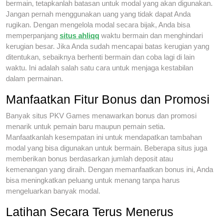
bermain, tetapkanlah batasan untuk modal yang akan digunakan.
Jangan pernah menggunakan uang yang tidak dapat Anda
rugikan. Dengan mengelola modal secara bijak, Anda bisa
memperpanjang
situs ahliqq
waktu bermain dan menghindari
kerugian besar. Jika Anda sudah mencapai batas kerugian yang
ditentukan, sebaiknya berhenti bermain dan coba lagi di lain
waktu. Ini adalah salah satu cara untuk menjaga kestabilan
dalam permainan.
Manfaatkan Fitur Bonus dan Promosi
Banyak situs PKV Games menawarkan bonus dan promosi
menarik untuk pemain baru maupun pemain setia.
Manfaatkanlah kesempatan ini untuk mendapatkan tambahan
modal yang bisa digunakan untuk bermain. Beberapa situs juga
memberikan bonus berdasarkan jumlah deposit atau
kemenangan yang diraih. Dengan memanfaatkan bonus ini, Anda
bisa meningkatkan peluang untuk menang tanpa harus
mengeluarkan banyak modal.
Latihan Secara Terus Menerus