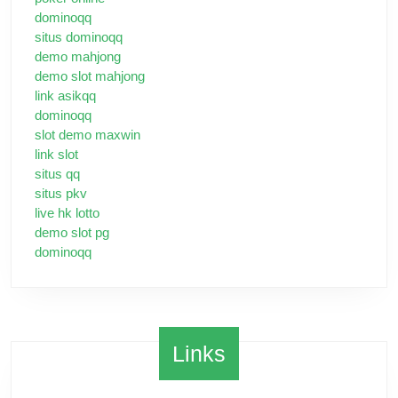
dominoqq
situs dominoqq
demo mahjong
demo slot mahjong
link asikqq
dominoqq
slot demo maxwin
link slot
situs qq
situs pkv
live hk lotto
demo slot pg
dominoqq
Links