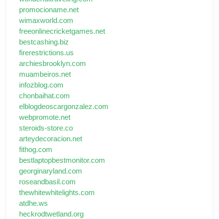
promocioname.net
wimaxworld.com
freeonlinecricketgames.net
bestcashing.biz
firerestrictions.us
archiesbrooklyn.com
muambeiros.net
infozblog.com
chonbaihat.com
elblogdeoscargonzalez.com
webpromote.net
steroids-store.co
arteydecoracion.net
fithog.com
bestlaptopbestmonitor.com
georginaryland.com
roseandbasil.com
thewhitewhitelights.com
atdhe.ws
heckrodtwetland.org