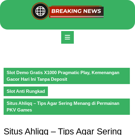
Skip
to
content
Skip
to
Open
content
Button
Slot Demo Gratis X1000 Pragmatic Play, Kemenangan
Gacor Hari Ini Tanpa Deposit
Slot Anti Rungkad
Situs Ahliqq – Tips Agar Sering Menang di Permainan
PKV Games
Situs Ahliqq – Tips Agar Sering