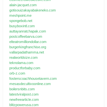
alain-jacquet.com
gotisouizakayabakeneko.com
meshpoint.me
spongebob.net
busyboxintl.com
auttayanratchapak.com
postcoffeebarva.com
elteatromilliondollar.com
burgerkingfranchise.org
vallarpadathamma.net
realworldsize.com
teknolama.com
productforbaby.com
orb-z.com
fosterscoachhousetavern.com
mesasdecultivoonline.com
boilersnbits.com
latestviralpost.com
newfreearticle.com
blitzpowerusa.com