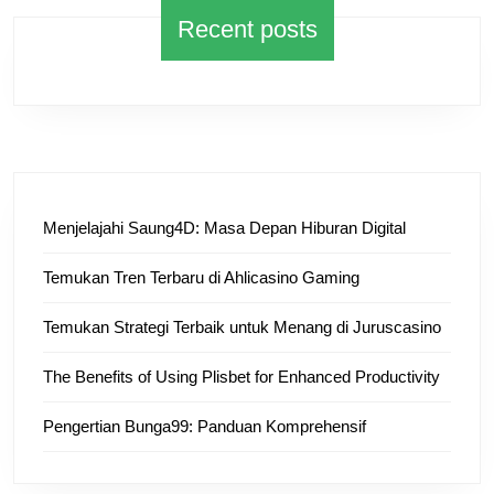
Recent posts
Menjelajahi Saung4D: Masa Depan Hiburan Digital
Temukan Tren Terbaru di Ahlicasino Gaming
Temukan Strategi Terbaik untuk Menang di Juruscasino
The Benefits of Using Plisbet for Enhanced Productivity
Pengertian Bunga99: Panduan Komprehensif