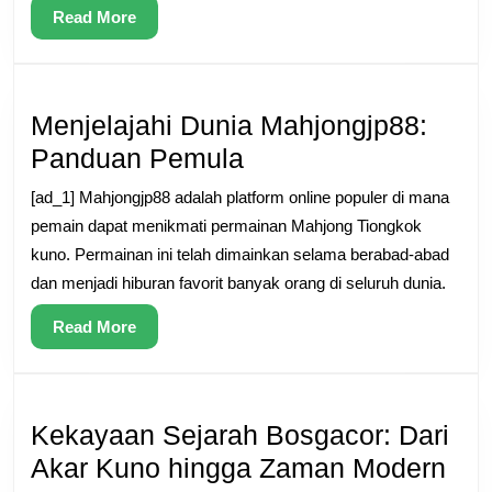
Pandangan
Read
Read More
Dalam
More
Sensasi
Permainan
Menjelajahi Dunia Mahjongjp88:
Online
Menjelajahi
Panduan Pemula
Dunia
[ad_1] Mahjongjp88 adalah platform online populer di mana
Mahjongjp88:
pemain dapat menikmati permainan Mahjong Tiongkok
Panduan
kuno. Permainan ini telah dimainkan selama berabad-abad
dan menjadi hiburan favorit banyak orang di seluruh dunia.
Pemula
Read
Read More
More
Kekayaan Sejarah Bosgacor: Dari
Kek
Akar Kuno hingga Zaman Modern