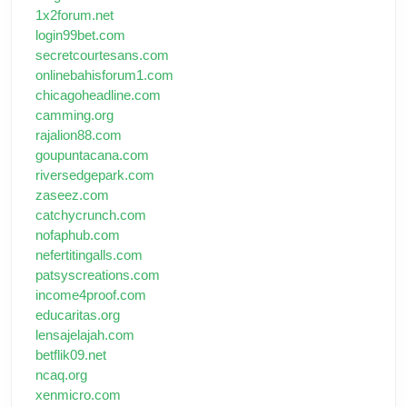
1x2forum.net
login99bet.com
secretcourtesans.com
onlinebahisforum1.com
chicagoheadline.com
camming.org
rajalion88.com
goupuntacana.com
riversedgepark.com
zaseez.com
catchycrunch.com
nofaphub.com
nefertitingalls.com
patsyscreations.com
income4proof.com
educaritas.org
lensajelajah.com
betflik09.net
ncaq.org
xenmicro.com