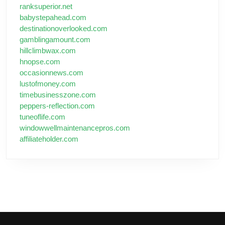
ranksuperior.net
babystepahead.com
destinationoverlooked.com
gamblingamount.com
hillclimbwax.com
hnopse.com
occasionnews.com
lustofmoney.com
timebusinesszone.com
peppers-reflection.com
tuneoflife.com
windowwellmaintenancepros.com
affiliateholder.com