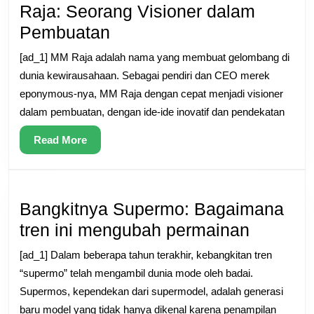
Raj
Raja: Seorang Visioner dalam
Temui
Pembuatan
Pengusaha
[ad_1] MM Raja adalah nama yang membuat gelombang di
Di
dunia kewirausahaan. Sebagai pendiri dan CEO merek
Balik
eponymous-nya, MM Raja dengan cepat menjadi visioner
dalam pembuatan, dengan ide-ide inovatif dan pendekatan
MM
Raja:
Read
Read More
Seorang
More
Visioner
dalam
Bangkitnya Supermo: Bagaimana
Pembuatan
Bangkit
tren ini mengubah permainan
Superm
[ad_1] Dalam beberapa tahun terakhir, kebangkitan tren
Bagaim
“supermo” telah mengambil dunia mode oleh badai.
tren
Supermos, kependekan dari supermodel, adalah generasi
baru model yang tidak hanya dikenal karena penampilan
ini