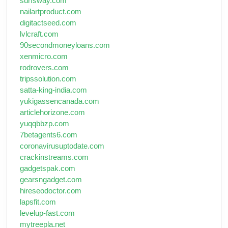
surfsway.com
nailartproduct.com
digitactseed.com
lvlcraft.com
90secondmoneyloans.com
xenmicro.com
rodrovers.com
tripssolution.com
satta-king-india.com
yukigassencanada.com
articlehorizone.com
yuqqbbzp.com
7betagents6.com
coronavirusuptodate.com
crackinstreams.com
gadgetspak.com
gearsngadget.com
hireseodoctor.com
lapsfit.com
levelup-fast.com
mytreepla.net