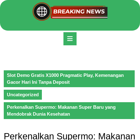
Skip
to
content
Skip
to
Open
content
Button
Slot Demo Gratis X1000 Pragmatic Play, Kemenangan
Gacor Hari Ini Tanpa Deposit
Uncategorized
Perkenalkan Supermo: Makanan Super Baru yang
Mendobrak Dunia Kesehatan
Perkenalkan Supermo: Makanan