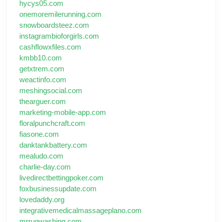
hycys05.com
onemoremilerunning.com
snowboardsteez.com
instagrambioforgirls.com
cashflowxfiles.com
kmbb10.com
getxtrem.com
weactinfo.com
meshingsocial.com
thearguer.com
marketing-mobile-app.com
floralpunchcraft.com
fiasone.com
danktankbattery.com
mealudo.com
charlie-day.com
livedirectbettingpoker.com
foxbusinessupdate.com
lovedaddy.org
integrativemedicalmassageplano.com
mrrugwashing.com