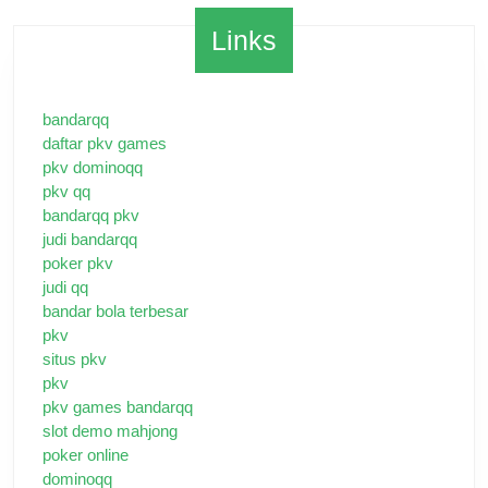
Links
bandarqq
daftar pkv games
pkv dominoqq
pkv qq
bandarqq pkv
judi bandarqq
poker pkv
judi qq
bandar bola terbesar
pkv
situs pkv
pkv
pkv games bandarqq
slot demo mahjong
poker online
dominoqq