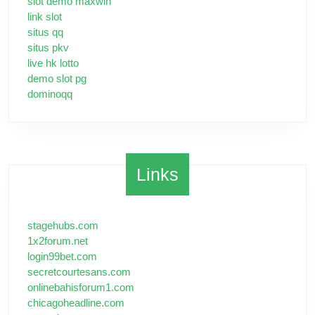
slot demo maxwin
link slot
situs qq
situs pkv
live hk lotto
demo slot pg
dominoqq
Links
stagehubs.com
1x2forum.net
login99bet.com
secretcourtesans.com
onlinebahisforum1.com
chicagoheadline.com