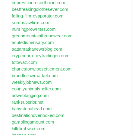
impressionresorthoian.com
bestfreakingclothesever.com
falling-film-evaporator.com
sumuslawfirm.com
nursingprowriters.com
greenmountainthreadwear.com
acutedispensary.com
sattamatkanewsblog.com
cryptocurrencytradingcn.com
totowaz.com
charlestonwipesettlement.com
brandfollowmarket.com
weeklyjobnews.com
countyanimalshelter.com
adwebtagging.com
ranksuperior.net
babystepahead.com
destinationoverlooked.com
gamblingamount.com
hillclimbwax.com