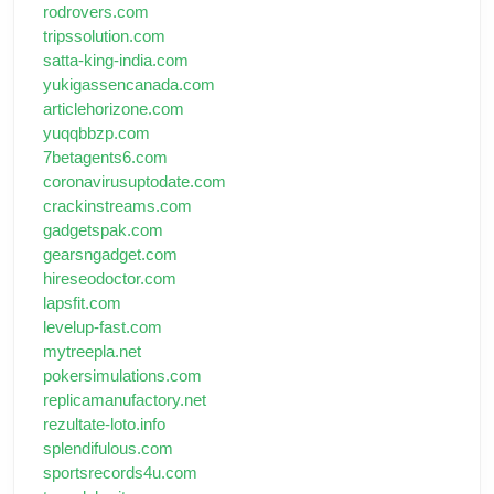
rodrovers.com
tripssolution.com
satta-king-india.com
yukigassencanada.com
articlehorizone.com
yuqqbbzp.com
7betagents6.com
coronavirusuptodate.com
crackinstreams.com
gadgetspak.com
gearsngadget.com
hireseodoctor.com
lapsfit.com
levelup-fast.com
mytreepla.net
pokersimulations.com
replicamanufactory.net
rezultate-loto.info
splendifulous.com
sportsrecords4u.com