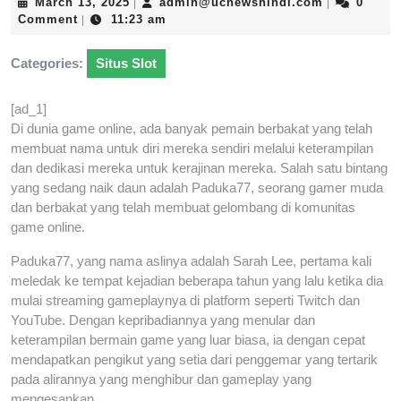
March
admin@ucne
March 13, 2025
admin@ucnewshindi.com
0
|
|
13,
Comment
11:23 am
|
2025
Categories:
Situs Slot
[ad_1]
Di dunia game online, ada banyak pemain berbakat yang telah
membuat nama untuk diri mereka sendiri melalui keterampilan
dan dedikasi mereka untuk kerajinan mereka. Salah satu bintang
yang sedang naik daun adalah Paduka77, seorang gamer muda
dan berbakat yang telah membuat gelombang di komunitas
game online.
Paduka77, yang nama aslinya adalah Sarah Lee, pertama kali
meledak ke tempat kejadian beberapa tahun yang lalu ketika dia
mulai streaming gameplaynya di platform seperti Twitch dan
YouTube. Dengan kepribadiannya yang menular dan
keterampilan bermain game yang luar biasa, ia dengan cepat
mendapatkan pengikut yang setia dari penggemar yang tertarik
pada alirannya yang menghibur dan gameplay yang
mengesankan.