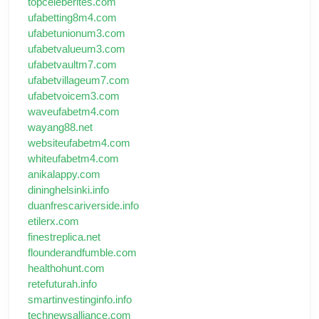
topceleberites.com
ufabetting8m4.com
ufabetunionum3.com
ufabetvalueum3.com
ufabetvaultm7.com
ufabetvillageum7.com
ufabetvoicem3.com
waveufabetm4.com
wayang88.net
websiteufabetm4.com
whiteufabetm4.com
anikalappy.com
dininghelsinki.info
duanfrescariverside.info
etilerx.com
finestreplica.net
flounderandfumble.com
healthohunt.com
retefuturah.info
smartinvestinginfo.info
technewsalliance.com