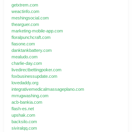
getxtrem.com
weactinfo.com
meshingsocial.com
thearguer.com
marketing-mobile-app.com
floralpunchcraft.com
fiasone.com
danktankbattery.com
mealudo.com
charlie-day.com
livedirectbettingpoker.com
foxbusinessupdate.com
lovedaddy.org
integrativemedicalmassageplano.com
mrrugwashing.com
acb-bankia.com
flash-es.net
upshak.com
backsilo.com
siviralqq.com