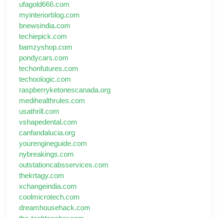
ufagold666.com
myinteriorblog.com
bnewsindia.com
techiepick.com
bamzyshop.com
pondycars.com
techonfutures.com
techoologic.com
raspberryketonescanada.org
medihealthrules.com
usathrill.com
vshapedental.com
canfandalucia.org
yourengineguide.com
nybreakings.com
outstationcabsservices.com
thekrtagy.com
xchangeindia.com
coolmicrotech.com
dreamhousehack.com