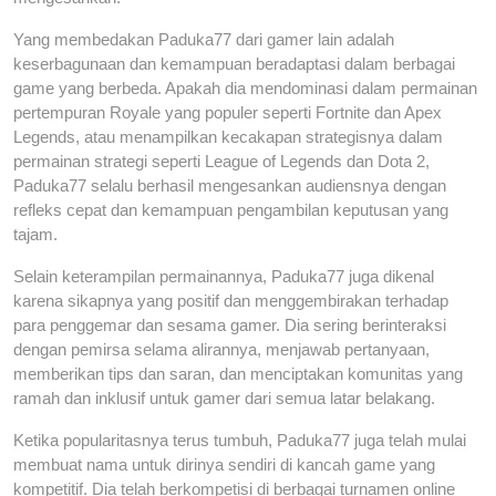
Yang membedakan Paduka77 dari gamer lain adalah
keserbagunaan dan kemampuan beradaptasi dalam berbagai
game yang berbeda. Apakah dia mendominasi dalam permainan
pertempuran Royale yang populer seperti Fortnite dan Apex
Legends, atau menampilkan kecakapan strategisnya dalam
permainan strategi seperti League of Legends dan Dota 2,
Paduka77 selalu berhasil mengesankan audiensnya dengan
refleks cepat dan kemampuan pengambilan keputusan yang
tajam.
Selain keterampilan permainannya, Paduka77 juga dikenal
karena sikapnya yang positif dan menggembirakan terhadap
para penggemar dan sesama gamer. Dia sering berinteraksi
dengan pemirsa selama alirannya, menjawab pertanyaan,
memberikan tips dan saran, dan menciptakan komunitas yang
ramah dan inklusif untuk gamer dari semua latar belakang.
Ketika popularitasnya terus tumbuh, Paduka77 juga telah mulai
membuat nama untuk dirinya sendiri di kancah game yang
kompetitif. Dia telah berkompetisi di berbagai turnamen online