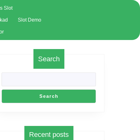
s Slot
gkad
Slot Demo
or
Search
Search
Recent posts