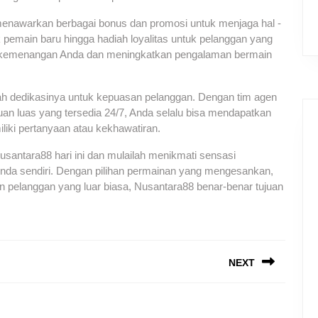
menawarkan berbagai bonus dan promosi untuk menjaga hal -
k pemain baru hingga hadiah loyalitas untuk pelanggan yang
n kemenangan Anda dan meningkatkan pengalaman bermain
lah dedikasinya untuk kepuasan pelanggan. Dengan tim agen
n luas yang tersedia 24/7, Anda selalu bisa mendapatkan
iki pertanyaan atau kekhawatiran.
ntara88 hari ini dan mulailah menikmati sensasi
nda sendiri. Dengan pilihan permainan yang mengesankan,
 pelanggan yang luar biasa, Nusantara88 benar-benar tujuan
Previous
Next
post:
post:
NEXT