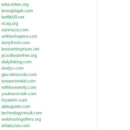
educaritas.org
lensajelajah.com
betflik09.net
ncaq.org
xenmicro.com
onlineshopera.com
dartyfresh.com
lewisenterprises.net
pcsoftwarefree.org
dailylinking.com
dnafyx.com
giocolenuvole.com
iyouessential.com
withloveamity.com
youlearncode.com
fxyatirim.com
abbuguide.com
technologyresult.com
webhostingoffers.org
whatszow.com