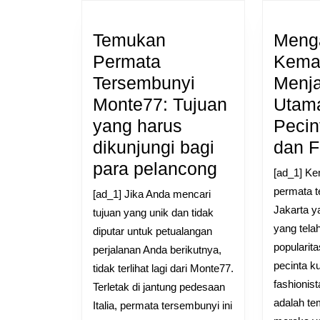
Temukan
Meng
Permata
Kema
Tersembunyi
Menja
Monte77: Tujuan
Utam
yang harus
Pecin
dikunjungi bagi
dan F
Temukan
para pelancong
[ad_1] K
Permata
permata t
[ad_1] Jika Anda mencari
Tersembunyi
Jakarta y
tujuan yang unik dan tidak
Monte77:
yang tel
diputar untuk petualangan
popularit
perjalanan Anda berikutnya,
Tujuan
pecinta ku
tidak terlihat lagi dari Monte77.
yang
fashionist
Terletak di jantung pedesaan
harus
adalah tem
Italia, permata tersembunyi ini
dikunjungi