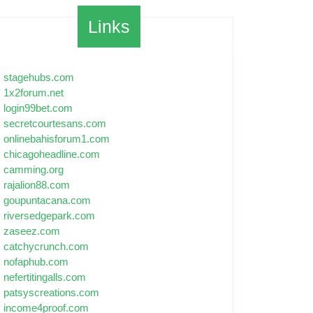
Links
stagehubs.com
1x2forum.net
login99bet.com
secretcourtesans.com
onlinebahisforum1.com
chicagoheadline.com
camming.org
rajalion88.com
goupuntacana.com
riversedgepark.com
zaseez.com
catchycrunch.com
nofaphub.com
nefertitingalls.com
patsyscreations.com
income4proof.com