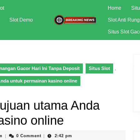
ot
Home
Situ
Slot Demo
Slot Anti Run
Situs Slot Gac
nangan Gacor Hari Ini Tanpa Deposit
Situs Slot
,
da untuk permainan kasino online
juan utama Anda
sino online
admin@ucnewshindi.com
m
0 Comment
2:42 pm
|
|