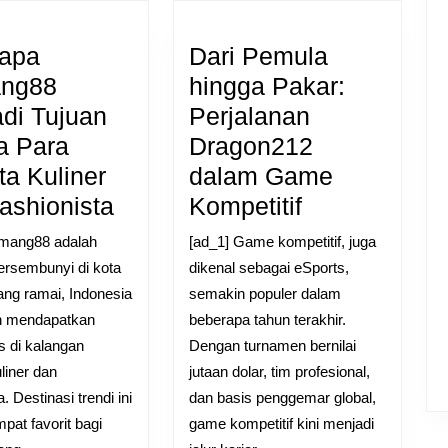
apa
Dari Pemula
ng88
hingga Pakar:
di Tujuan
Perjalanan
a Para
Dragon212
ta Kuliner
dalam Game
Mengapa
Dari
ashionista
Kompetitif
Kemang88
Pemula
emang88 adalah
[ad_1] Game kompetitif, juga
Menjadi
hingga
ersembunyi di kota
dikenal sebagai eSports,
Tujuan
Pakar:
ang ramai, Indonesia
semakin populer dalam
ah mendapatkan
Utama
beberapa tahun terakhir.
Perjalanan
as di kalangan
Dengan turnamen bernilai
Para
Dragon212
liner dan
jutaan dolar, tim profesional,
Pecinta
dalam
a. Destinasi trendi ini
dan basis penggemar global,
Kuliner
Game
pat favorit bagi
game kompetitif kini menjadi
dan
Kompetitif