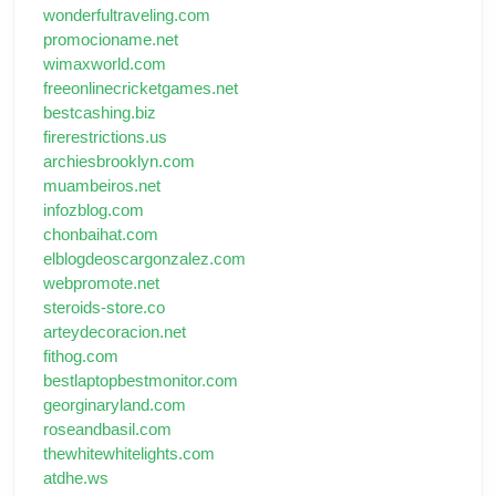
wonderfultraveling.com
promocioname.net
wimaxworld.com
freeonlinecricketgames.net
bestcashing.biz
firerestrictions.us
archiesbrooklyn.com
muambeiros.net
infozblog.com
chonbaihat.com
elblogdeoscargonzalez.com
webpromote.net
steroids-store.co
arteydecoracion.net
fithog.com
bestlaptopbestmonitor.com
georginaryland.com
roseandbasil.com
thewhitewhitelights.com
atdhe.ws