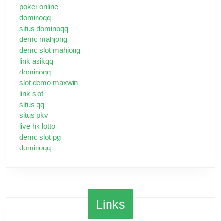
poker online
dominoqq
situs dominoqq
demo mahjong
demo slot mahjong
link asikqq
dominoqq
slot demo maxwin
link slot
situs qq
situs pkv
live hk lotto
demo slot pg
dominoqq
Links