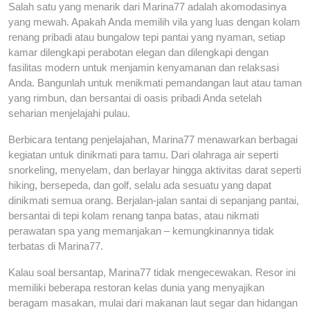
Salah satu yang menarik dari Marina77 adalah akomodasinya
yang mewah. Apakah Anda memilih vila yang luas dengan kolam
renang pribadi atau bungalow tepi pantai yang nyaman, setiap
kamar dilengkapi perabotan elegan dan dilengkapi dengan
fasilitas modern untuk menjamin kenyamanan dan relaksasi
Anda. Bangunlah untuk menikmati pemandangan laut atau taman
yang rimbun, dan bersantai di oasis pribadi Anda setelah
seharian menjelajahi pulau.
Berbicara tentang penjelajahan, Marina77 menawarkan berbagai
kegiatan untuk dinikmati para tamu. Dari olahraga air seperti
snorkeling, menyelam, dan berlayar hingga aktivitas darat seperti
hiking, bersepeda, dan golf, selalu ada sesuatu yang dapat
dinikmati semua orang. Berjalan-jalan santai di sepanjang pantai,
bersantai di tepi kolam renang tanpa batas, atau nikmati
perawatan spa yang memanjakan – kemungkinannya tidak
terbatas di Marina77.
Kalau soal bersantap, Marina77 tidak mengecewakan. Resor ini
memiliki beberapa restoran kelas dunia yang menyajikan
beragam masakan, mulai dari makanan laut segar dan hidangan