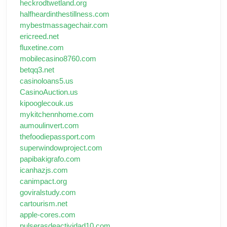
heckrodtwetland.org
halfheardinthestillness.com
mybestmassagechair.com
ericreed.net
fluxetine.com
mobilecasino8760.com
betqq3.net
casinoloans5.us
CasinoAuction.us
kipooglecouk.us
mykitchennhome.com
aumoulinvert.com
thefoodiepassport.com
superwindowproject.com
papibakigrafo.com
icanhazjs.com
canimpact.org
goviralstudy.com
cartourism.net
apple-cores.com
pulserasdeactividad10.com