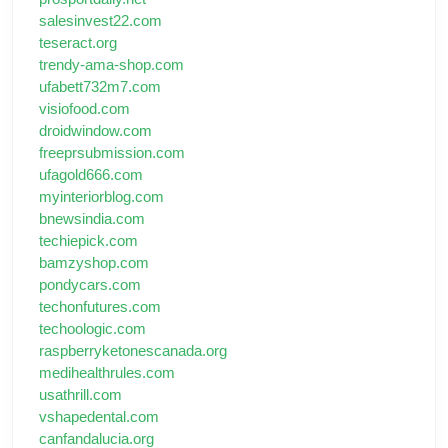
salesinvest22.com
teseract.org
trendy-ama-shop.com
ufabett732m7.com
visiofood.com
droidwindow.com
freeprsubmission.com
ufagold666.com
myinteriorblog.com
bnewsindia.com
techiepick.com
bamzyshop.com
pondycars.com
techonfutures.com
techoologic.com
raspberryketonescanada.org
medihealthrules.com
usathrill.com
vshapedental.com
canfandalucia.org