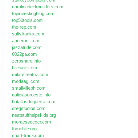
carolinadeckbuilders.com
topinvestingblog.com
top50tools.com
the-rep.com
saltyfranks.com
annerani.com
jazzatude.com
0022pa.com
zeroshare.info
bilesinc.com
milaretreatnz.com
modaagi.com
smallvilleph.com
galiciasuroeste.info
batallasdeguerra.com
dregstudios.com
neatstuffhelpskids.org
moraessoccer.com
forochile.org
chart-track.com