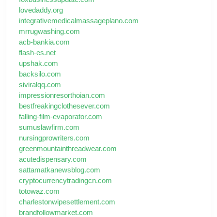
lovedaddy.org
integrativemedicalmassageplano.com
mrrugwashing.com
acb-bankia.com
flash-es.net
upshak.com
backsilo.com
siviralqq.com
impressionresorthoian.com
bestfreakingclothesever.com
falling-film-evaporator.com
sumuslawfirm.com
nursingprowriters.com
greenmountainthreadwear.com
acutedispensary.com
sattamatkanewsblog.com
cryptocurrencytradingcn.com
totowaz.com
charlestonwipesettlement.com
brandfollowmarket.com