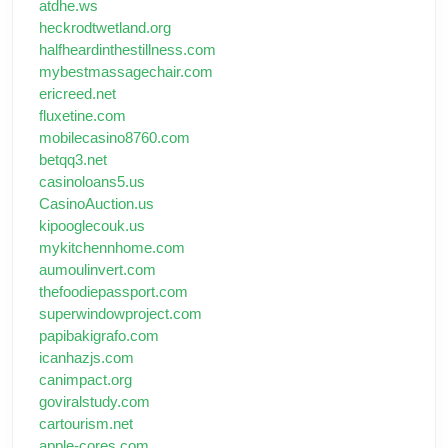
atdhe.ws
heckrodtwetland.org
halfheardinthestillness.com
mybestmassagechair.com
ericreed.net
fluxetine.com
mobilecasino8760.com
betqq3.net
casinoloans5.us
CasinoAuction.us
kipooglecouk.us
mykitchennhome.com
aumoulinvert.com
thefoodiepassport.com
superwindowproject.com
papibakigrafo.com
icanhazjs.com
canimpact.org
goviralstudy.com
cartourism.net
apple-cores.com