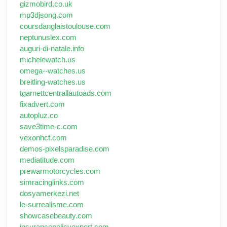
gizmobird.co.uk
mp3djsong.com
coursdanglaistoulouse.com
neptunuslex.com
auguri-di-natale.info
michelewatch.us
omega--watches.us
breitling-watches.us
tgarnettcentrallautoads.com
fixadvert.com
autopluz.co
save3time-c.com
vexonhcf.com
demos-pixelsparadise.com
mediatitude.com
prewarmotorcycles.com
simracinglinks.com
dosyamerkezi.net
le-surrealisme.com
showcasebeauty.com
insurancepolicyexpert.com