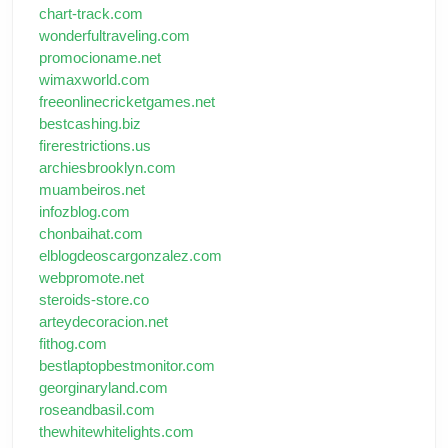
chart-track.com
wonderfultraveling.com
promocioname.net
wimaxworld.com
freeonlinecricketgames.net
bestcashing.biz
firerestrictions.us
archiesbrooklyn.com
muambeiros.net
infozblog.com
chonbaihat.com
elblogdeoscargonzalez.com
webpromote.net
steroids-store.co
arteydecoracion.net
fithog.com
bestlaptopbestmonitor.com
georginaryland.com
roseandbasil.com
thewhitewhitelights.com