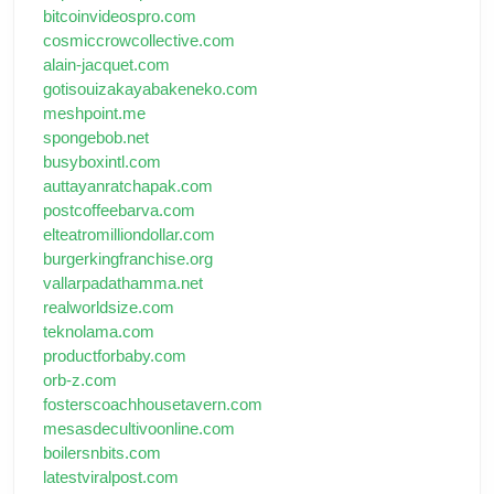
bitcoinvideospro.com
cosmiccrowcollective.com
alain-jacquet.com
gotisouizakayabakeneko.com
meshpoint.me
spongebob.net
busyboxintl.com
auttayanratchapak.com
postcoffeebarva.com
elteatromilliondollar.com
burgerkingfranchise.org
vallarpadathamma.net
realworldsize.com
teknolama.com
productforbaby.com
orb-z.com
fosterscoachhousetavern.com
mesasdecultivoonline.com
boilersnbits.com
latestviralpost.com