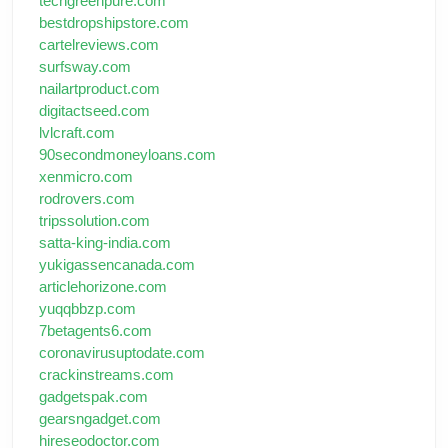
techgreenpure.com
bestdropshipstore.com
cartelreviews.com
surfsway.com
nailartproduct.com
digitactseed.com
lvlcraft.com
90secondmoneyloans.com
xenmicro.com
rodrovers.com
tripssolution.com
satta-king-india.com
yukigassencanada.com
articlehorizone.com
yuqqbbzp.com
7betagents6.com
coronavirusuptodate.com
crackinstreams.com
gadgetspak.com
gearsngadget.com
hireseodoctor.com