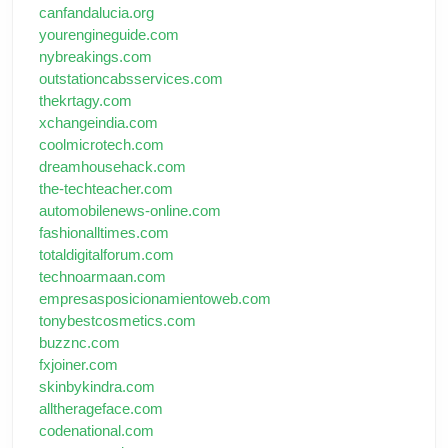
canfandalucia.org
yourengineguide.com
nybreakings.com
outstationcabsservices.com
thekrtagy.com
xchangeindia.com
coolmicrotech.com
dreamhousehack.com
the-techteacher.com
automobilenews-online.com
fashionalltimes.com
totaldigitalforum.com
technoarmaan.com
empresasposicionamientoweb.com
tonybestcosmetics.com
buzznc.com
fxjoiner.com
skinbykindra.com
alltherageface.com
codenational.com