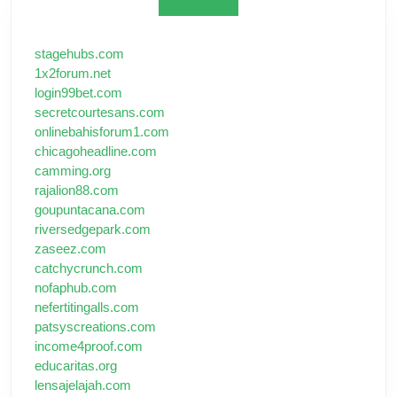
stagehubs.com
1x2forum.net
login99bet.com
secretcourtesans.com
onlinebahisforum1.com
chicagoheadline.com
camming.org
rajalion88.com
goupuntacana.com
riversedgepark.com
zaseez.com
catchycrunch.com
nofaphub.com
nefertitingalls.com
patsyscreations.com
income4proof.com
educaritas.org
lensajelajah.com