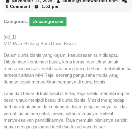
November
admin@
November 12, 2025
admin@ucnewshindi.com
|
|
12,
0 Comment
1:53 pm
|
2025
Categories:
Uncategorized
[ad_1]
MM Raja: Bintang Baru Dunia Bisnis
Dalam dunia bisnis yang kejam, kesuksesan sulit didapat.
Dibutuhkan kombinasi bakat, kerja keras, dan tekad untuk
mencapai puncak. Salah satu orang yang berhasil melakukan hal
tersebut adalah MM Raja, seorang pengusaha muda yang
dengan cepat menorehkan namanya di dunia bisnis.
Lahir dan besar di kota kecil di India, Raja selalu memiliki impian
besar untuk menjadi besar di dunia bisnis. Meski menghadapi
berbagai tantangan dan rintangan dalam perjalanannya, ia tidak
pernah putus asa untuk mewujudkan mimpinya. Setelah
menyelesaikan pendidikannya, Raja memulai bisnisnya sendiri
hanya dengan pinjaman kecil dan tekad yang besar.