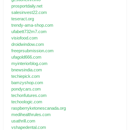
prosportdaily.net
salesinvest22.com
teseract.org
trendy-ama-shop.com
ufabett732m7.com
visiofood.com
droidwindow.com
freeprsubmission.com
ufagold666.com
myinteriorblog.com
bnewsindia.com
techiepick.com
bamzyshop.com
pondycars.com
techonfutures.com
techoologic.com
raspberryketonescanada.org
medihealthrules.com
usathrill.com
vshapedental.com