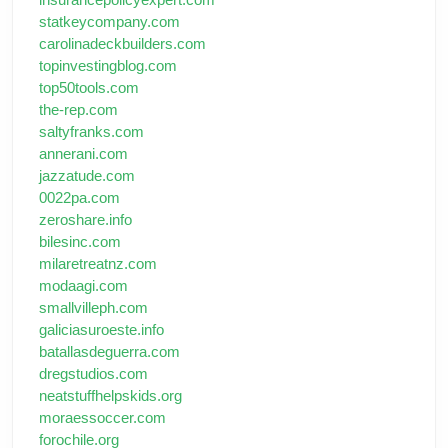
statkeycompany.com
carolinadeckbuilders.com
topinvestingblog.com
top50tools.com
the-rep.com
saltyfranks.com
annerani.com
jazzatude.com
0022pa.com
zeroshare.info
bilesinc.com
milaretreatnz.com
modaagi.com
smallvilleph.com
galiciasuroeste.info
batallasdeguerra.com
dregstudios.com
neatstuffhelpskids.org
moraessoccer.com
forochile.org