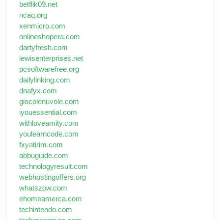
betflik09.net
ncaq.org
xenmicro.com
onlineshopera.com
dartyfresh.com
lewisenterprises.net
pcsoftwarefree.org
dailylinking.com
dnafyx.com
giocolenuvole.com
iyouessential.com
withloveamity.com
youlearncode.com
fxyatirim.com
abbuguide.com
technologyresult.com
webhostingoffers.org
whatszow.com
ehomeamerca.com
techintendo.com