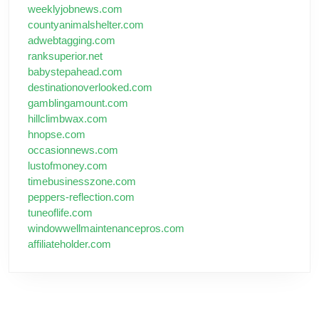
weeklyjobnews.com
countyanimalshelter.com
adwebtagging.com
ranksuperior.net
babystepahead.com
destinationoverlooked.com
gamblingamount.com
hillclimbwax.com
hnopse.com
occasionnews.com
lustofmoney.com
timebusinesszone.com
peppers-reflection.com
tuneoflife.com
windowwellmaintenancepros.com
affiliateholder.com