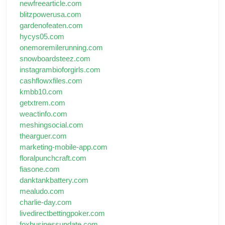
newfreearticle.com
blitzpowerusa.com
gardenofeaten.com
hycys05.com
onemoremilerunning.com
snowboardsteez.com
instagrambioforgirls.com
cashflowxfiles.com
kmbb10.com
getxtrem.com
weactinfo.com
meshingsocial.com
thearguer.com
marketing-mobile-app.com
floralpunchcraft.com
fiasone.com
danktankbattery.com
mealudo.com
charlie-day.com
livedirectbettingpoker.com
foxbusinessupdate.com