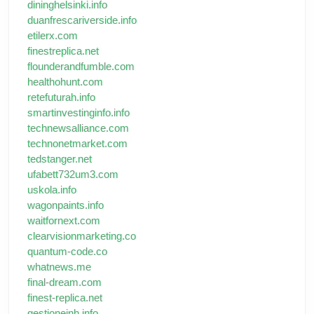
dininghelsinki.info
duanfrescariverside.info
etilerx.com
finestreplica.net
flounderandfumble.com
healthohunt.com
retefuturah.info
smartinvestinginfo.info
technewsalliance.com
technonetmarket.com
tedstanger.net
ufabett732um3.com
uskola.info
wagonpaints.info
waitfornext.com
clearvisionmarketing.co
quantum-code.co
whatnews.me
final-dream.com
finest-replica.net
gestioneinh.info