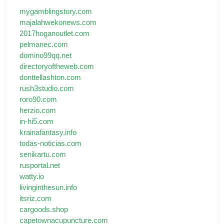
mygamblingstory.com
majalahwekonews.com
2017hoganoutlet.com
pelmanec.com
domino99qq.net
directoryoftheweb.com
donttellashton.com
rush3studio.com
roro90.com
herzio.com
in-hi5.com
krainafantasy.info
todas-noticias.com
senikartu.com
rusportal.net
watty.io
livinginthesun.info
itsriz.com
cargoods.shop
capetownacupuncture.com