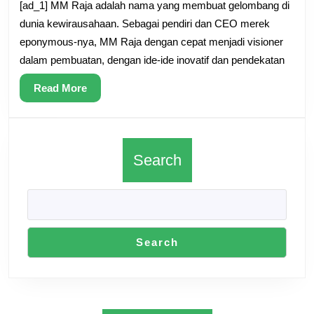
Pengusaha
[ad_1] MM Raja adalah nama yang membuat gelombang di
Di
dunia kewirausahaan. Sebagai pendiri dan CEO merek
Balik
eponymous-nya, MM Raja dengan cepat menjadi visioner
dalam pembuatan, dengan ide-ide inovatif dan pendekatan
MM
Raja:
Read
Read More
Seorang
More
Visioner
dalam
Search
Pembuatan
Search