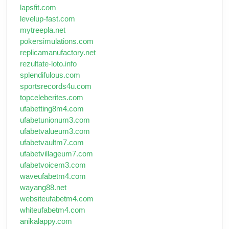
lapsfit.com
levelup-fast.com
mytreepla.net
pokersimulations.com
replicamanufactory.net
rezultate-loto.info
splendifulous.com
sportsrecords4u.com
topceleberites.com
ufabetting8m4.com
ufabetunionum3.com
ufabetvalueum3.com
ufabetvaultm7.com
ufabetvillageum7.com
ufabetvoicem3.com
waveufabetm4.com
wayang88.net
websiteufabetm4.com
whiteufabetm4.com
anikalappy.com