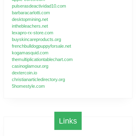
pulserasdeactividad10.com
barbaracarlotti.com
desktopmining.net
inthebleachers.net
lexapro-rx-store.com
buyskincareproducts.org
frenchbulldogpuppyforsale.net
kogamasquid.com
themultiplicationtablechart.com
casinoglamour.org
dextercoin.io
christianarticledirectory.org
5homestyle.com
Links