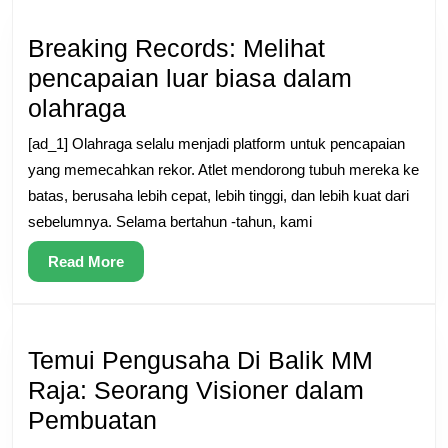
Dunia
Kehidupan
Breaking Records: Melihat
Kelas
pencapaian luar biasa dalam
Atas
Breaking
olahraga
Records:
[ad_1] Olahraga selalu menjadi platform untuk pencapaian
Melihat
yang memecahkan rekor. Atlet mendorong tubuh mereka ke
pencapaian
batas, berusaha lebih cepat, lebih tinggi, dan lebih kuat dari
sebelumnya. Selama bertahun -tahun, kami
luar
biasa
Read
Read More
dalam
More
olahraga
Temui Pengusaha Di Balik MM
Raja: Seorang Visioner dalam
Temui
Pembuatan