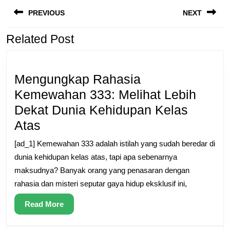
Post
post:
p
PREVIOUS
NEXT
navigation
Related Post
Mengungkap Rahasia
Kemewahan 333: Melihat Lebih
Dekat Dunia Kehidupan Kelas
Mengungkap
Atas
Rahasia
[ad_1] Kemewahan 333 adalah istilah yang sudah beredar di
Kemewahan
dunia kehidupan kelas atas, tapi apa sebenarnya
333:
maksudnya? Banyak orang yang penasaran dengan
rahasia dan misteri seputar gaya hidup eksklusif ini,
Melihat
Lebih
Read
Read More
Dekat
More