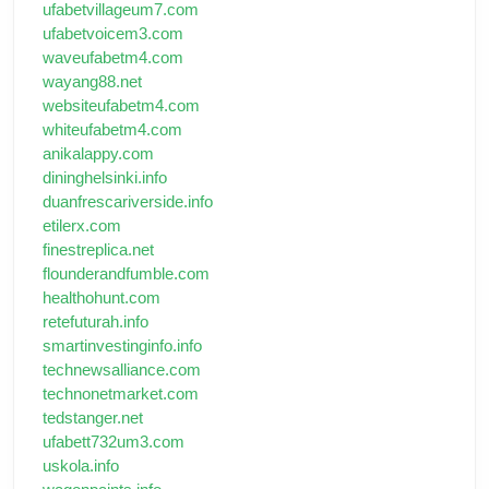
ufabetvillageum7.com
ufabetvoicem3.com
waveufabetm4.com
wayang88.net
websiteufabetm4.com
whiteufabetm4.com
anikalappy.com
dininghelsinki.info
duanfrescariverside.info
etilerx.com
finestreplica.net
flounderandfumble.com
healthohunt.com
retefuturah.info
smartinvestinginfo.info
technewsalliance.com
technonetmarket.com
tedstanger.net
ufabett732um3.com
uskola.info