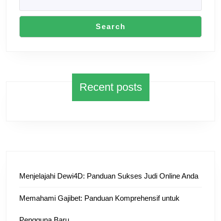
Search
Recent posts
Menjelajahi Dewi4D: Panduan Sukses Judi Online Anda
Memahami Gajibet: Panduan Komprehensif untuk
Pengguna Baru