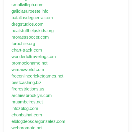
smallvilleph.com
galiciasuroeste.info
batallasdeguerra.com
dregstudios.com
neatstuffhelpskids.org
moraessoccer.com
forochile.org
chart-track.com
wonderfultraveling.com
promocioname.net
wimaxworld.com
freeonlinecricketgames.net
bestcashing.biz
firerestrictions.us
archiesbrooklyn.com
muambeiros.net
infozblog.com
chonbaihat.com
elblogdeoscargonzalez.com
webpromote.net