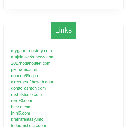
Links
mygamblingstory.com
majalahwekonews.com
2017hoganoutlet.com
pelmanec.com
domino99qq.net
directoryoftheweb.com
donttellashton.com
rush3studio.com
roro90.com
herzio.com
in-hi5.com
krainafantasy.info
todas-noticias.com