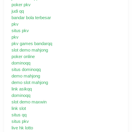
poker pkv
judi qq
bandar bola terbesar
pkv
situs pkv
pkv
pkv games bandarqq
slot demo mahjong
poker online
dominoqq
situs dominoqq
demo mahjong
demo slot mahjong
link asikqq
dominoqq
slot demo maxwin
link slot
situs qq
situs pkv
live hk lotto