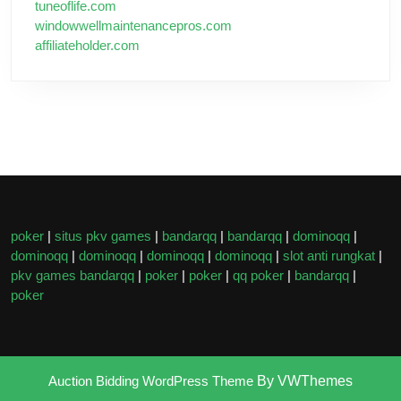
tuneoflife.com
windowwellmaintenancepros.com
affiliateholder.com
poker
|
situs pkv games
|
bandarqq
|
bandarqq
|
dominoqq
|
dominoqq
|
dominoqq
|
dominoqq
|
dominoqq
|
slot anti rungkat
|
pkv games bandarqq
|
poker
|
poker
|
qq poker
|
bandarqq
|
poker
Auction Bidding WordPress Theme
By VWThemes
Scroll