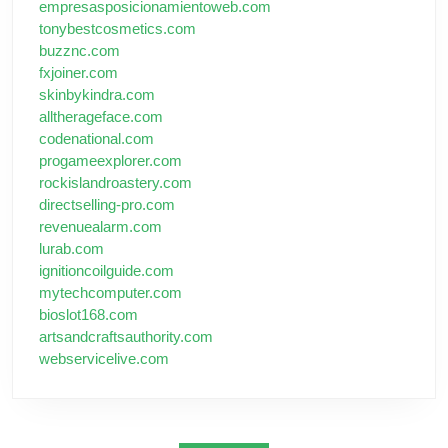
empresasposicionamientoweb.com
tonybestcosmetics.com
buzznc.com
fxjoiner.com
skinbykindra.com
alltherageface.com
codenational.com
progameexplorer.com
rockislandroastery.com
directselling-pro.com
revenuealarm.com
lurab.com
ignitioncoilguide.com
mytechcomputer.com
bioslot168.com
artsandcraftsauthority.com
webservicelive.com