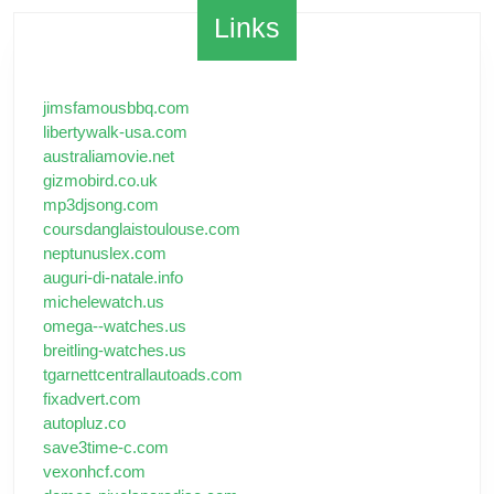
Links
jimsfamousbbq.com
libertywalk-usa.com
australiamovie.net
gizmobird.co.uk
mp3djsong.com
coursdanglaistoulouse.com
neptunuslex.com
auguri-di-natale.info
michelewatch.us
omega--watches.us
breitling-watches.us
tgarnettcentrallautoads.com
fixadvert.com
autopluz.co
save3time-c.com
vexonhcf.com