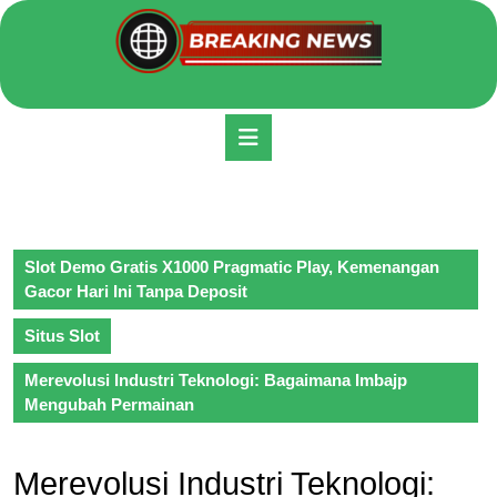
Skip
to
content
Skip
to
Open
content
Button
Slot Demo Gratis X1000 Pragmatic Play, Kemenangan
Gacor Hari Ini Tanpa Deposit
Situs Slot
Merevolusi Industri Teknologi: Bagaimana Imbajp
Mengubah Permainan
Merevolusi Industri Teknologi: