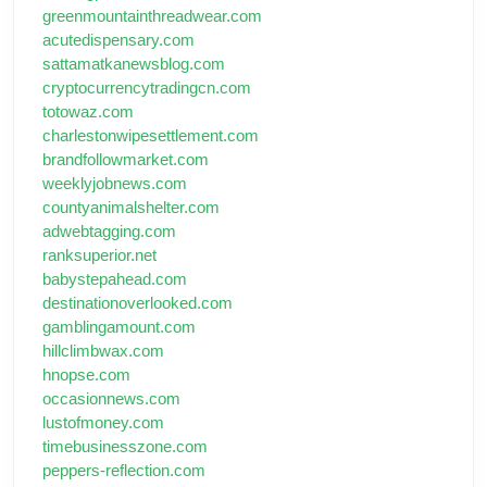
greenmountainthreadwear.com
acutedispensary.com
sattamatkanewsblog.com
cryptocurrencytradingcn.com
totowaz.com
charlestonwipesettlement.com
brandfollowmarket.com
weeklyjobnews.com
countyanimalshelter.com
adwebtagging.com
ranksuperior.net
babystepahead.com
destinationoverlooked.com
gamblingamount.com
hillclimbwax.com
hnopse.com
occasionnews.com
lustofmoney.com
timebusinesszone.com
peppers-reflection.com