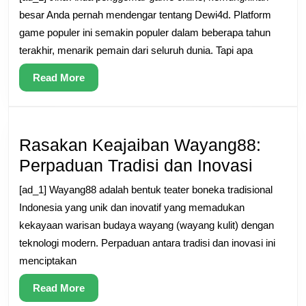
Dewi4d:
besar Anda pernah mendengar tentang Dewi4d. Platform
Melihat
game populer ini semakin populer dalam beberapa tahun
terakhir, menarik pemain dari seluruh dunia. Tapi apa
Lebih
Dekat
Read
Read More
Platform
More
Game
Online
Rasakan Keajaiban Wayang88:
Populer
Rasak
Perpaduan Tradisi dan Inovasi
Keajai
[ad_1] Wayang88 adalah bentuk teater boneka tradisional
Wayan
Indonesia yang unik dan inovatif yang memadukan
Perpa
kekayaan warisan budaya wayang (wayang kulit) dengan
teknologi modern. Perpaduan antara tradisi dan inovasi ini
Tradisi
menciptakan
dan
Inovas
Read
Read More
More