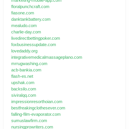
marketing-mobile-app.com
floralpunchcraft.com
fiasone.com
danktankbattery.com
mealudo.com
charlie-day.com
livedirectbettingpoker.com
foxbusinessupdate.com
lovedaddy.org
integrativemedicalmassageplano.com
mrrugwashing.com
acb-bankia.com
flash-es.net
upshak.com
backsilo.com
siviralqq.com
impressionresorthoian.com
bestfreakingclothesever.com
falling-film-evaporator.com
sumuslawfirm.com
nursingprowriters.com