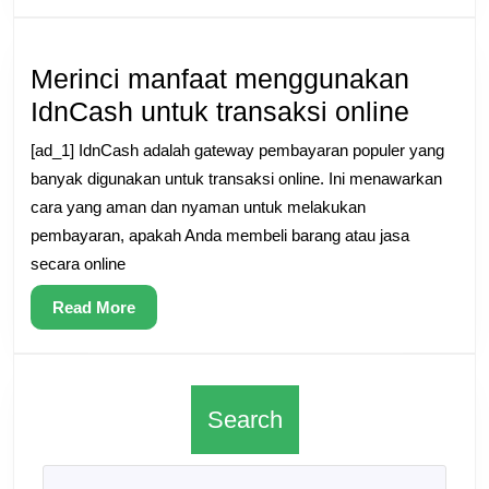
Merinci manfaat menggunakan
Merinc
IdnCash untuk transaksi online
manfa
[ad_1] IdnCash adalah gateway pembayaran populer yang
mengg
banyak digunakan untuk transaksi online. Ini menawarkan
IdnCa
cara yang aman dan nyaman untuk melakukan
pembayaran, apakah Anda membeli barang atau jasa
untuk
secara online
transa
online
Read
Read More
More
Search