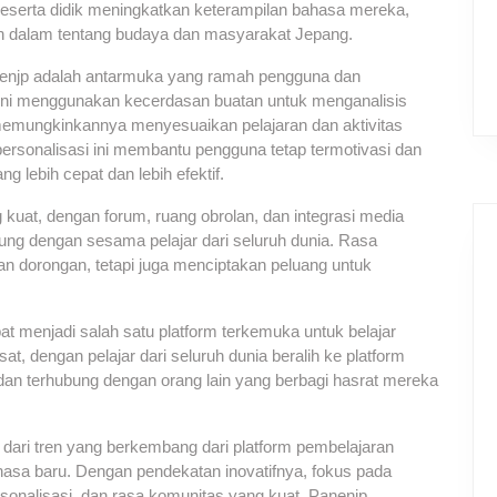
serta didik meningkatkan keterampilan bahasa mereka,
h dalam tentang budaya dan masyarakat Jepang.
Panenjp adalah antarmuka yang ramah pengguna dan
m ini menggunakan kecerdasan buatan untuk menganalisis
 memungkinkannya menyesuaikan pelajaran dan aktivitas
personalisasi ini membantu pengguna tetap termotivasi dan
 lebih cepat dan lebih efektif.
uat, dengan forum, ruang obrolan, dan integrasi media
ng dengan sesama pelajar dari seluruh dunia. Rasa
n dorongan, tetapi juga menciptakan peluang untuk
cepat menjadi salah satu platform terkemuka untuk belajar
, dengan pelajar dari seluruh dunia beralih ke platform
an terhubung dengan orang lain yang berbagi hasrat mereka
dari tren yang berkembang dari platform pembelajaran
ahasa baru. Dengan pendekatan inovatifnya, fokus pada
sonalisasi, dan rasa komunitas yang kuat, Panenjp