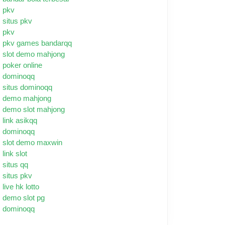
pkv
situs pkv
pkv
pkv games bandarqq
slot demo mahjong
poker online
dominoqq
situs dominoqq
demo mahjong
demo slot mahjong
link asikqq
dominoqq
slot demo maxwin
link slot
situs qq
situs pkv
live hk lotto
demo slot pg
dominoqq