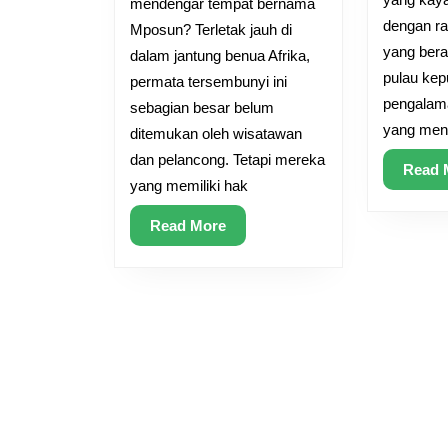
Permata
mendengar tempat bernama
tersembuny
dengan ra
Mposun? Terletak jauh di
yang bera
dalam jantung benua Afrika,
yang
pulau kep
permata tersembunyi ini
menunggu
pengalama
sebagian besar belum
untuk
yang menon
ditemukan oleh wisatawan
ditemukan
dan pelancong. Tetapi mereka
Read 
yang memiliki hak
Read
Read More
More