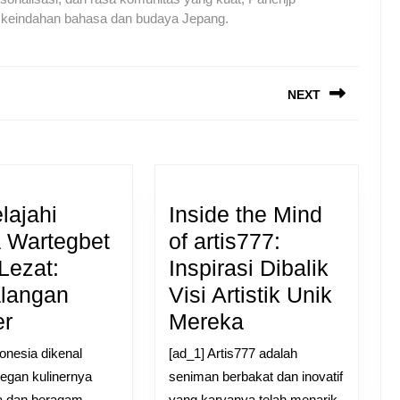
i keindahan bahasa dan budaya Jepang.
Previous
Next
post:
post:
NEXT
lajahi
Inside the Mind
 Wartegbet
of artis777:
Lezat:
Inspirasi Dibalik
langan
Visi Artistik Unik
Menjelajahi
Inside
er
Mereka
Dunia
the
donesia dikenal
[ad_1] Artis777 adalah
Wartegbet
Mind
egan kulinernya
seniman berbakat dan inovatif
a dan beragam,
yang karyanya telah menarik