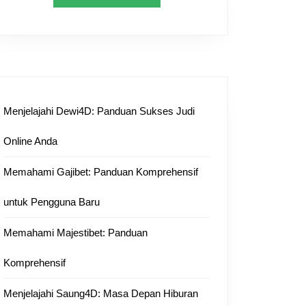
Menjelajahi Dewi4D: Panduan Sukses Judi
Online Anda
Memahami Gajibet: Panduan Komprehensif
untuk Pengguna Baru
Memahami Majestibet: Panduan
Komprehensif
Menjelajahi Saung4D: Masa Depan Hiburan