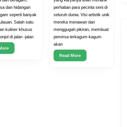
yang
of
i
sa dan hidangan
Lezat:
perhatian para pecinta seni di
artis777:
gam seperti banyak
seluruh dunia. Visi artistik unik
Petualangan
Inspirasi
ulauan. Salah satu
mereka menawan dan
Kuliner
Dibalik
n kuliner khusus
menggugah pikiran, membuat
Visi
jol di jalan -jalan
pemirsa terkagum-kagum
Artistik
akan
Read
More
Unik
More
Read
Read More
Mereka
More