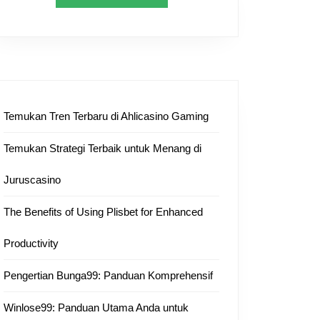
Temukan Tren Terbaru di Ahlicasino Gaming
Temukan Strategi Terbaik untuk Menang di
Juruscasino
The Benefits of Using Plisbet for Enhanced
Productivity
Pengertian Bunga99: Panduan Komprehensif
Winlose99: Panduan Utama Anda untuk