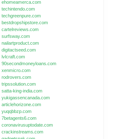
ehomeamerca.com
techintendo.com
techgreenpure.com
bestdropshipstore.com
cartelreviews.com
surfsway.com
nailartproduct.com
digitactseed.com
lvlcraft.com
90secondmoneyloans.com
xenmicro.com
rodrovers.com
tripssolution.com
satta-king-india.com
yukigassencanada.com
articlehorizone.com
yuqqbbzp.com
7betagents6.com
coronavirusuptodate.com
crackinstreams.com
gadgetspak.com