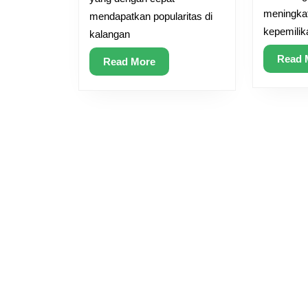
meningka
mendapatkan popularitas di
kepemilik
kalangan
Read 
Read
Read More
More