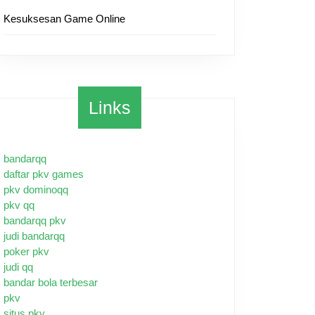
Kesuksesan Game Online
Links
bandarqq
daftar pkv games
pkv dominoqq
pkv qq
bandarqq pkv
judi bandarqq
poker pkv
judi qq
bandar bola terbesar
pkv
situs pkv