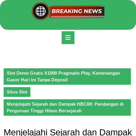
Skip
to
content
Skip
to
Open
content
Button
Slot Demo Gratis X1000 Pragmatic Play, Kemenangan
Gacor Hari Ini Tanpa Deposit
Situs Slot
Menjelajahi Sejarah dan Dampak HBC69: Pandangan di
Perguruan Tinggi Hitam Bersejarah
Menjelajahi Sejarah dan Dampak