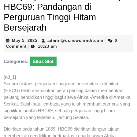
HBC69: Pandangan di
Perguruan Tinggi Hitam
Bersejarah
May
admin@ucnews
May 5, 2025
admin@ucnewshindi.com
0
|
|
5,
Comment
10:23 am
|
2025
Categories:
Situs Slot
[ad_1]
Secara historis perguruan tinggi dan universitas kulit hitam
(HBCU) telah memainkan peran penting dalam memberikan
peluang pendidikan tinggi bagi siswa Afrika -Amerika di Amerika
Serikat. Salah satu lembaga yang telah membuat dampak yang
signifikan adalah HBC69, sebuah perguruan tinggi hitam
bersejarah yang terletak di jantung Selatan.
Didirikan pada tahun 1869, HBC69 didirikan dengan tujuan
memberikan pendidikan berkualitas kepada siswa Afrika -