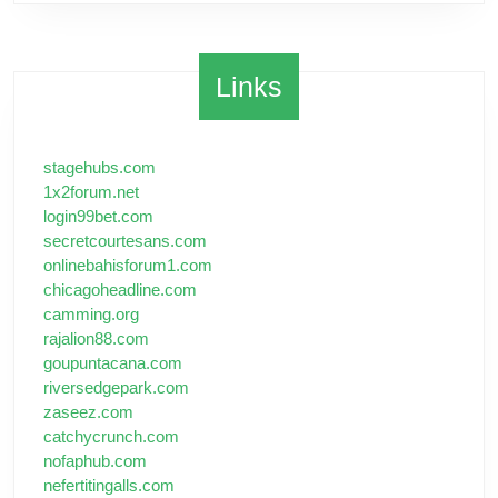
Links
stagehubs.com
1x2forum.net
login99bet.com
secretcourtesans.com
onlinebahisforum1.com
chicagoheadline.com
camming.org
rajalion88.com
goupuntacana.com
riversedgepark.com
zaseez.com
catchycrunch.com
nofaphub.com
nefertitingalls.com