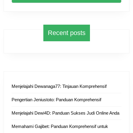
Recent posts
Menjelajahi Dewanaga77: Tinjauan Komprehensif
Pengertian Jeniustoto: Panduan Komprehensif
Menjelajahi Dewi4D: Panduan Sukses Judi Online Anda
Memahami Gajibet: Panduan Komprehensif untuk