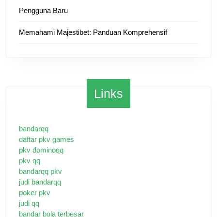
Pengguna Baru
Memahami Majestibet: Panduan Komprehensif
Links
bandarqq
daftar pkv games
pkv dominoqq
pkv qq
bandarqq pkv
judi bandarqq
poker pkv
judi qq
bandar bola terbesar