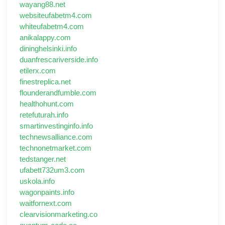
wayang88.net
websiteufabetm4.com
whiteufabetm4.com
anikalappy.com
dininghelsinki.info
duanfrescariverside.info
etilerx.com
finestreplica.net
flounderandfumble.com
healthohunt.com
retefuturah.info
smartinvestinginfo.info
technewsalliance.com
technonetmarket.com
tedstanger.net
ufabett732um3.com
uskola.info
wagonpaints.info
waitfornext.com
clearvisionmarketing.co