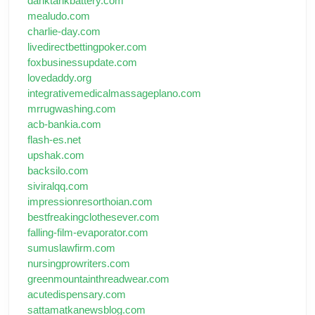
danktankbattery.com
mealudo.com
charlie-day.com
livedirectbettingpoker.com
foxbusinessupdate.com
lovedaddy.org
integrativemedicalmassageplano.com
mrrugwashing.com
acb-bankia.com
flash-es.net
upshak.com
backsilo.com
siviralqq.com
impressionresorthoian.com
bestfreakingclothesever.com
falling-film-evaporator.com
sumuslawfirm.com
nursingprowriters.com
greenmountainthreadwear.com
acutedispensary.com
sattamatkanewsblog.com