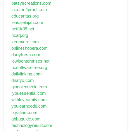
patsyscreations.com
income4proof.com
educaritas.org
lensajelajah.com
betflik09.net
ncaq.org
xenmicro.com
onlineshopera.com
dartyfresh.com
lewisenterprises.net
pcsoftwarefree.org
dailylinking.com
dnafyx.com
giocolenuvole.com
iyouessential.com
withloveamity.com
youlearncode.com
fxyatirim.com
abbuguide.com
technologyresult.com