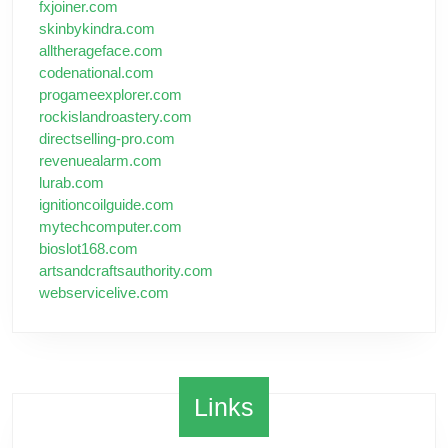
fxjoiner.com
skinbykindra.com
alltherageface.com
codenational.com
progameexplorer.com
rockislandroastery.com
directselling-pro.com
revenuealarm.com
lurab.com
ignitioncoilguide.com
mytechcomputer.com
bioslot168.com
artsandcraftsauthority.com
webservicelive.com
Links