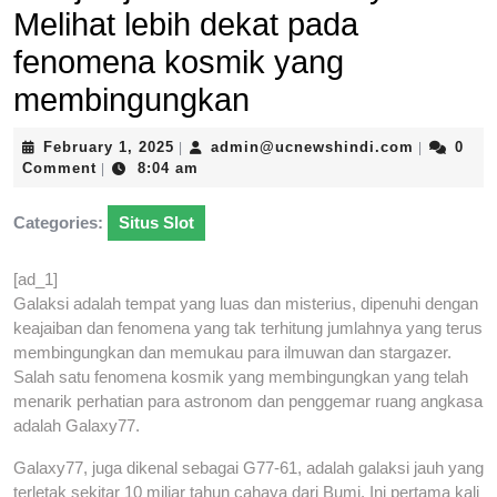
Melihat lebih dekat pada
fenomena kosmik yang
membingungkan
February
admin@uc
February 1, 2025
admin@ucnewshindi.com
0
|
|
1,
Comment
8:04 am
|
2025
Categories:
Situs Slot
[ad_1]
Galaksi adalah tempat yang luas dan misterius, dipenuhi dengan
keajaiban dan fenomena yang tak terhitung jumlahnya yang terus
membingungkan dan memukau para ilmuwan dan stargazer.
Salah satu fenomena kosmik yang membingungkan yang telah
menarik perhatian para astronom dan penggemar ruang angkasa
adalah Galaxy77.
Galaxy77, juga dikenal sebagai G77-61, adalah galaksi jauh yang
terletak sekitar 10 miliar tahun cahaya dari Bumi. Ini pertama kali