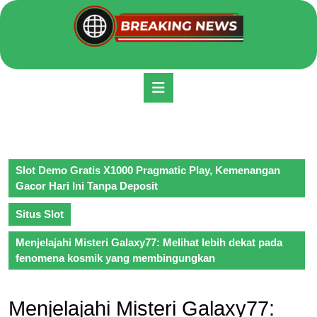
Skip
to
content
Skip
to
Open
content
Button
Slot Demo Gratis X1000 Pragmatic Play, Kemenangan
Gacor Hari Ini Tanpa Deposit
Situs Slot
Menjelajahi Misteri Galaxy77: Melihat lebih dekat pada
fenomena kosmik yang membingungkan
Menjelajahi Misteri Galaxy77: