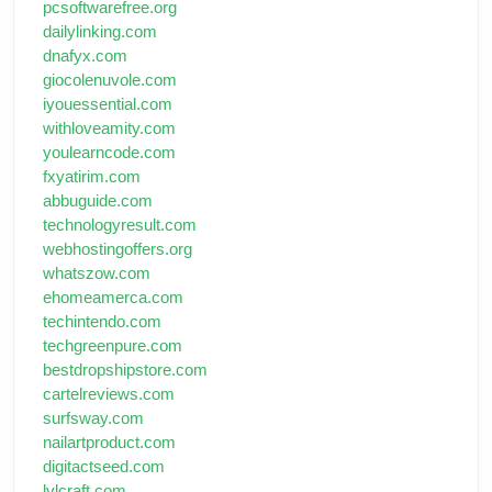
pcsoftwarefree.org
dailylinking.com
dnafyx.com
giocolenuvole.com
iyouessential.com
withloveamity.com
youlearncode.com
fxyatirim.com
abbuguide.com
technologyresult.com
webhostingoffers.org
whatszow.com
ehomeamerca.com
techintendo.com
techgreenpure.com
bestdropshipstore.com
cartelreviews.com
surfsway.com
nailartproduct.com
digitactseed.com
lvlcraft.com