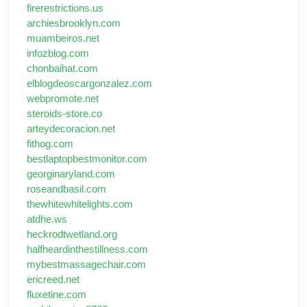
firerestrictions.us
archiesbrooklyn.com
muambeiros.net
infozblog.com
chonbaihat.com
elblogdeoscargonzalez.com
webpromote.net
steroids-store.co
arteydecoracion.net
fithog.com
bestlaptopbestmonitor.com
georginaryland.com
roseandbasil.com
thewhitewhitelights.com
atdhe.ws
heckrodtwetland.org
halfheardinthestillness.com
mybestmassagechair.com
ericreed.net
fluxetine.com