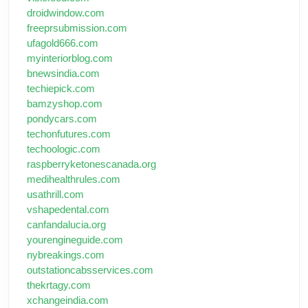
droidwindow.com
freeprsubmission.com
ufagold666.com
myinteriorblog.com
bnewsindia.com
techiepick.com
bamzyshop.com
pondycars.com
techonfutures.com
techoologic.com
raspberryketonescanada.org
medihealthrules.com
usathrill.com
vshapedental.com
canfandalucia.org
yourengineguide.com
nybreakings.com
outstationcabsservices.com
thekrtagy.com
xchangeindia.com