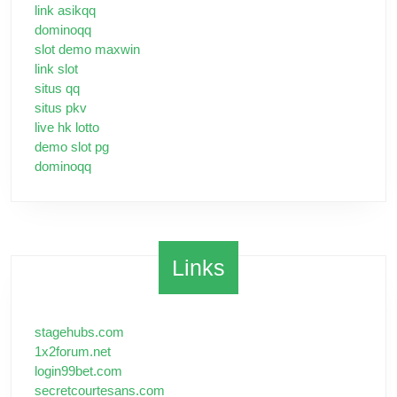
link asikqq
dominoqq
slot demo maxwin
link slot
situs qq
situs pkv
live hk lotto
demo slot pg
dominoqq
Links
stagehubs.com
1x2forum.net
login99bet.com
secretcourtesans.com