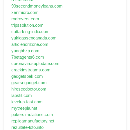
90secondmoneyloans.com
xenmicro.com
rodrovers.com
tripssolution.com
satta-king-india.com
yukigassencanada.com
articlehorizone.com
yuqqbbzp.com
7betagents6.com
coronavirusuptodate.com
crackinstreams.com
gadgetspak.com
gearsngadget.com
hireseodoctor.com
lapsfit.com
levelup-fast.com
mytreepla.net
pokersimulations.com
replicamanufactory.net
rezultate-loto.info