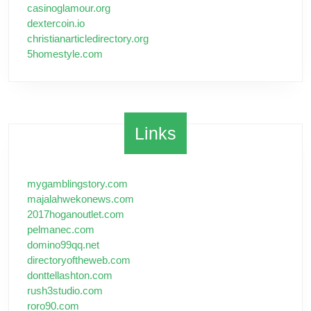
casinoglamour.org
dextercoin.io
christianarticledirectory.org
5homestyle.com
Links
mygamblingstory.com
majalahwekonews.com
2017hoganoutlet.com
pelmanec.com
domino99qq.net
directoryoftheweb.com
donttellashton.com
rush3studio.com
roro90.com