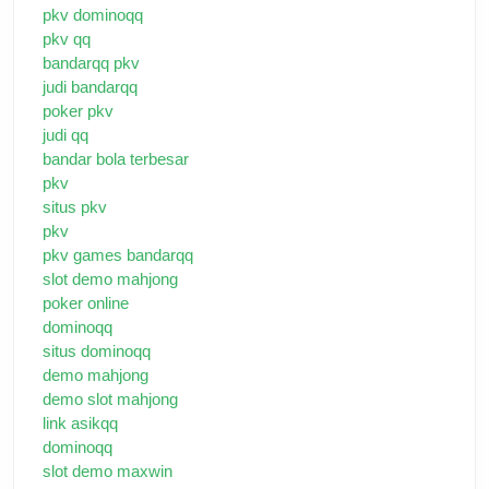
pkv dominoqq
pkv qq
bandarqq pkv
judi bandarqq
poker pkv
judi qq
bandar bola terbesar
pkv
situs pkv
pkv
pkv games bandarqq
slot demo mahjong
poker online
dominoqq
situs dominoqq
demo mahjong
demo slot mahjong
link asikqq
dominoqq
slot demo maxwin