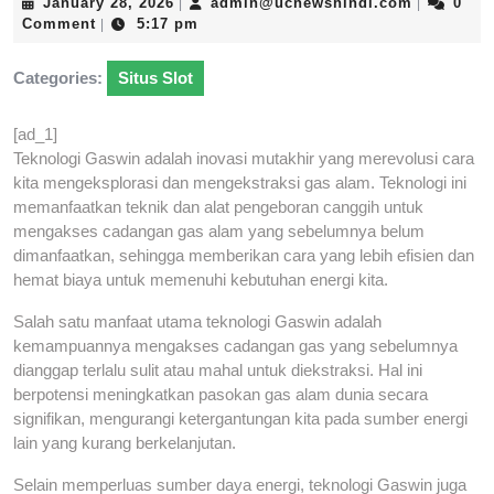
January
admin@uc
January 28, 2026
admin@ucnewshindi.com
0
|
|
28,
Comment
5:17 pm
|
2026
Categories:
Situs Slot
[ad_1]
Teknologi Gaswin adalah inovasi mutakhir yang merevolusi cara
kita mengeksplorasi dan mengekstraksi gas alam. Teknologi ini
memanfaatkan teknik dan alat pengeboran canggih untuk
mengakses cadangan gas alam yang sebelumnya belum
dimanfaatkan, sehingga memberikan cara yang lebih efisien dan
hemat biaya untuk memenuhi kebutuhan energi kita.
Salah satu manfaat utama teknologi Gaswin adalah
kemampuannya mengakses cadangan gas yang sebelumnya
dianggap terlalu sulit atau mahal untuk diekstraksi. Hal ini
berpotensi meningkatkan pasokan gas alam dunia secara
signifikan, mengurangi ketergantungan kita pada sumber energi
lain yang kurang berkelanjutan.
Selain memperluas sumber daya energi, teknologi Gaswin juga