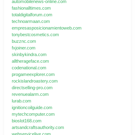
automobilenews-online.com
fashionalltimes.com
totaldigitalforum.com
technoarmaan.com
empresasposicionamientoweb.com
tonybestcosmetics.com
buzznc.com
fxjoiner.com
skinbykindra.com
alltherageface.com
codenational.com
progameexplorer.com
rockislandroastery.com
directselling-pro.com
revenuealarm.com
lurab.com
ignitioncoilguide.com
mytechcomputer.com
bioslot168.com
artsandcraftsauthority.com
webservicelive.com