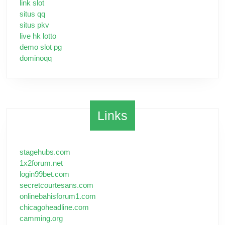
link slot
situs qq
situs pkv
live hk lotto
demo slot pg
dominoqq
Links
stagehubs.com
1x2forum.net
login99bet.com
secretcourtesans.com
onlinebahisforum1.com
chicagoheadline.com
camming.org