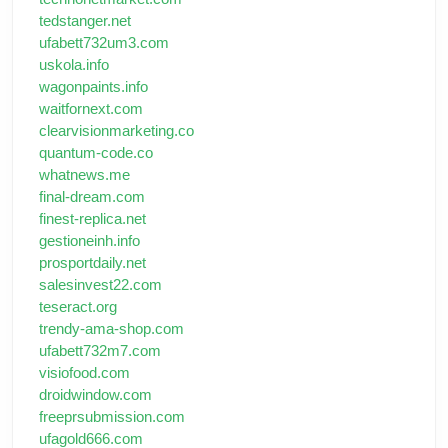
tedstanger.net
ufabett732um3.com
uskola.info
wagonpaints.info
waitfornext.com
clearvisionmarketing.co
quantum-code.co
whatnews.me
final-dream.com
finest-replica.net
gestioneinh.info
prosportdaily.net
salesinvest22.com
teseract.org
trendy-ama-shop.com
ufabett732m7.com
visiofood.com
droidwindow.com
freeprsubmission.com
ufagold666.com