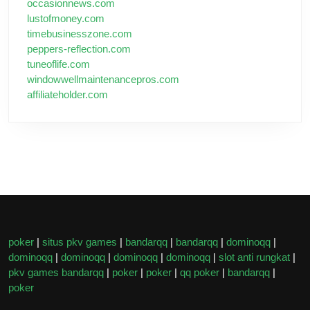
occasionnews.com
lustofmoney.com
timebusinesszone.com
peppers-reflection.com
tuneoflife.com
windowwellmaintenancepros.com
affiliateholder.com
poker
|
situs pkv games
|
bandarqq
|
bandarqq
|
dominoqq
|
dominoqq
|
dominoqq
|
dominoqq
|
dominoqq
|
slot anti rungkat
|
pkv games bandarqq
|
poker
|
poker
|
qq poker
|
bandarqq
|
poker