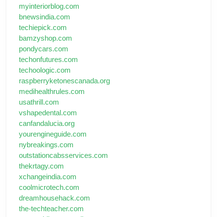
myinteriorblog.com
bnewsindia.com
techiepick.com
bamzyshop.com
pondycars.com
techonfutures.com
techoologic.com
raspberryketonescanada.org
medihealthrules.com
usathrill.com
vshapedental.com
canfandalucia.org
yourengineguide.com
nybreakings.com
outstationcabsservices.com
thekrtagy.com
xchangeindia.com
coolmicrotech.com
dreamhousehack.com
the-techteacher.com