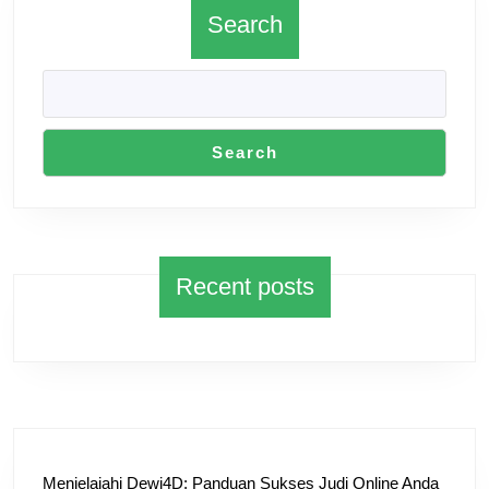
988bet
Search
Search
Recent posts
Menjelajahi Dewi4D: Panduan Sukses Judi Online Anda