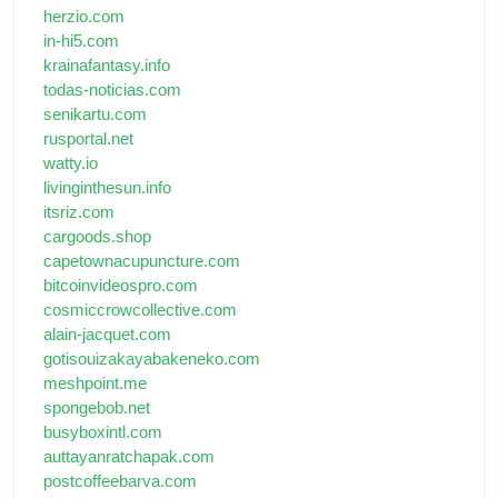
herzio.com
in-hi5.com
krainafantasy.info
todas-noticias.com
senikartu.com
rusportal.net
watty.io
livinginthesun.info
itsriz.com
cargoods.shop
capetownacupuncture.com
bitcoinvideospro.com
cosmiccrowcollective.com
alain-jacquet.com
gotisouizakayabakeneko.com
meshpoint.me
spongebob.net
busyboxintl.com
auttayanratchapak.com
postcoffeebarva.com