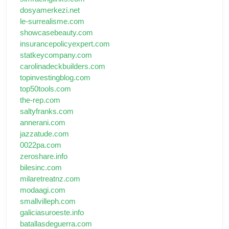
dosyamerkezi.net
le-surrealisme.com
showcasebeauty.com
insurancepolicyexpert.com
statkeycompany.com
carolinadeckbuilders.com
topinvestingblog.com
top50tools.com
the-rep.com
saltyfranks.com
annerani.com
jazzatude.com
0022pa.com
zeroshare.info
bilesinc.com
milaretreatnz.com
modaagi.com
smallvilleph.com
galiciasuroeste.info
batallasdeguerra.com