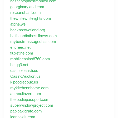
bestlaptopbestmonitor.com
georginaryland.com
roseandbasil.com
thewhitewhitelights.com
atdhe.ws
heckrodtwetland.org
halfheardinthestillness.com
mybestmassagechair.com
ericreed.net
fluxetine.com
mobilecasino8760.com
betqq3.net
casinoloans5.us
CasinoAuction.us
kipooglecouk.us
mykitchennhome.com
aumoulinvert.com
thefoodiepassport.com
superwindowproject.com
papibakigrafo.com
icanhazjs.com