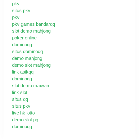
pkv
situs pkv
pkv
pkv games bandarqq
slot demo mahjong
poker online
dominoqq
situs dominoqq
demo mahjong
demo slot mahjong
link asikqq
dominoqq
slot demo maxwin
link slot
situs qq
situs pkv
live hk lotto
demo slot pg
dominoqq