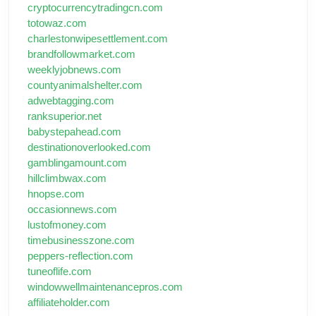
cryptocurrencytradingcn.com
totowaz.com
charlestonwipesettlement.com
brandfollowmarket.com
weeklyjobnews.com
countyanimalshelter.com
adwebtagging.com
ranksuperior.net
babystepahead.com
destinationoverlooked.com
gamblingamount.com
hillclimbwax.com
hnopse.com
occasionnews.com
lustofmoney.com
timebusinesszone.com
peppers-reflection.com
tuneoflife.com
windowwellmaintenancepros.com
affiliateholder.com