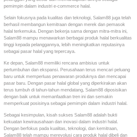
pemimpin dalam industri e-commerce halal.
Selain fokusnya pada kualitas dan teknologi, Salam88 juga telah
berhasil membangun kemitraan dengan merek dan pemasok
halal terkemuka. Dengan bekerja sama dengan mitra-mitra ini,
Salam88 mampu menawarkan berbagai produk halal berkualitas
tinggi kepada pelanggannya, lebih meningkatkan reputasinya
sebagai pasar halal yang tepercaya.
Ke depan, Salam88 memiliki rencana ambisius untuk
pertumbuhan dan ekspansi. Perusahaan terus mencari peluang
baru untuk memperluas penawaran produknya dan mencapai
pasar baru. Dengan pasar halal global yang diperkirakan akan
terus tumbuh di tahun-tahun mendatang, Salam88 diposisikan
dengan baik untuk memanfaatkan tren ini dan semakin
memperkuat posisinya sebagai pemimpin dalam industri halal.
Sebagai kesimpulan, kisah sukses Salam88 adalah bukti
kekuatan kewirausahaan dan inovasi dalam industri halal.
Dengan berfokus pada kualitas, teknologi, dan kemitraan,
Salam88 telah mampu merevolusi cara produk halal dibeli dan