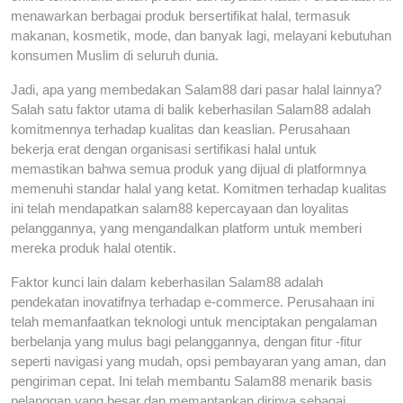
menawarkan berbagai produk bersertifikat halal, termasuk
makanan, kosmetik, mode, dan banyak lagi, melayani kebutuhan
konsumen Muslim di seluruh dunia.
Jadi, apa yang membedakan Salam88 dari pasar halal lainnya?
Salah satu faktor utama di balik keberhasilan Salam88 adalah
komitmennya terhadap kualitas dan keaslian. Perusahaan
bekerja erat dengan organisasi sertifikasi halal untuk
memastikan bahwa semua produk yang dijual di platformnya
memenuhi standar halal yang ketat. Komitmen terhadap kualitas
ini telah mendapatkan salam88 kepercayaan dan loyalitas
pelanggannya, yang mengandalkan platform untuk memberi
mereka produk halal otentik.
Faktor kunci lain dalam keberhasilan Salam88 adalah
pendekatan inovatifnya terhadap e-commerce. Perusahaan ini
telah memanfaatkan teknologi untuk menciptakan pengalaman
berbelanja yang mulus bagi pelanggannya, dengan fitur -fitur
seperti navigasi yang mudah, opsi pembayaran yang aman, dan
pengiriman cepat. Ini telah membantu Salam88 menarik basis
pelanggan yang besar dan memantapkan dirinya sebagai