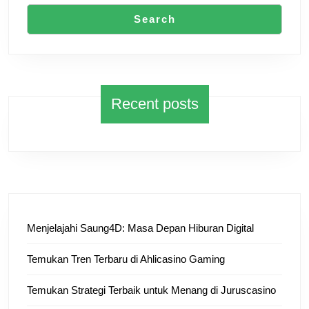
Search
Recent posts
Menjelajahi Saung4D: Masa Depan Hiburan Digital
Temukan Tren Terbaru di Ahlicasino Gaming
Temukan Strategi Terbaik untuk Menang di Juruscasino