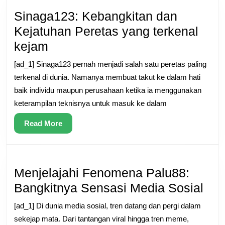
Meningkat
Sinaga123: Kebangkitan dan
di
Kejatuhan Peretas yang terkenal
Dunia
Sinaga123:
kejam
Seni
Kebangkitan
[ad_1] Sinaga123 pernah menjadi salah satu peretas paling
dan
terkenal di dunia. Namanya membuat takut ke dalam hati
Kejatuhan
baik individu maupun perusahaan ketika ia menggunakan
keterampilan teknisnya untuk masuk ke dalam
Peretas
yang
Read
Read More
terkenal
More
kejam
Menjelajahi Fenomena Palu88:
Men
Bangkitnya Sensasi Media Sosial
Fe
[ad_1] Di dunia media sosial, tren datang dan pergi dalam
Pal
sekejap mata. Dari tantangan viral hingga tren meme,