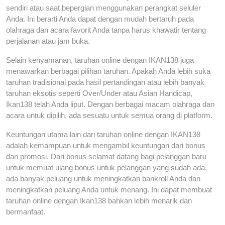
sendiri atau saat bepergian menggunakan perangkat seluler
Anda. Ini berarti Anda dapat dengan mudah bertaruh pada
olahraga dan acara favorit Anda tanpa harus khawatir tentang
perjalanan atau jam buka.
Selain kenyamanan, taruhan online dengan IKAN138 juga
menawarkan berbagai pilihan taruhan. Apakah Anda lebih suka
taruhan tradisional pada hasil pertandingan atau lebih banyak
taruhan eksotis seperti Over/Under atau Asian Handicap,
Ikan138 telah Anda liput. Dengan berbagai macam olahraga dan
acara untuk dipilih, ada sesuatu untuk semua orang di platform.
Keuntungan utama lain dari taruhan online dengan IKAN138
adalah kemampuan untuk mengambil keuntungan dari bonus
dan promosi. Dari bonus selamat datang bagi pelanggan baru
untuk memuat ulang bonus untuk pelanggan yang sudah ada,
ada banyak peluang untuk meningkatkan bankroll Anda dan
meningkatkan peluang Anda untuk menang. Ini dapat membuat
taruhan online dengan Ikan138 bahkan lebih menarik dan
bermanfaat.