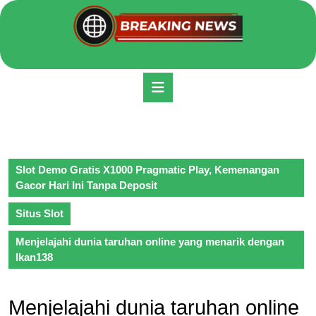
Skip
to
content
Skip
to
Open
content
Button
Slot Demo Gratis X1000 Pragmatic Play, Kemenangan
Gacor Hari Ini Tanpa Deposit
Situs Slot
Menjelajahi dunia taruhan online yang menarik dengan
Ikan138
Menjelajahi dunia taruhan online