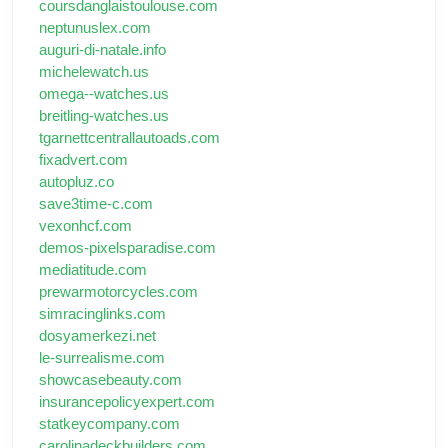
coursdanglaistoulouse.com
neptunuslex.com
auguri-di-natale.info
michelewatch.us
omega--watches.us
breitling-watches.us
tgarnettcentrallautoads.com
fixadvert.com
autopluz.co
save3time-c.com
vexonhcf.com
demos-pixelsparadise.com
mediatitude.com
prewarmotorcycles.com
simracinglinks.com
dosyamerkezi.net
le-surrealisme.com
showcasebeauty.com
insurancepolicyexpert.com
statkeycompany.com
carolinadeckbuilders.com