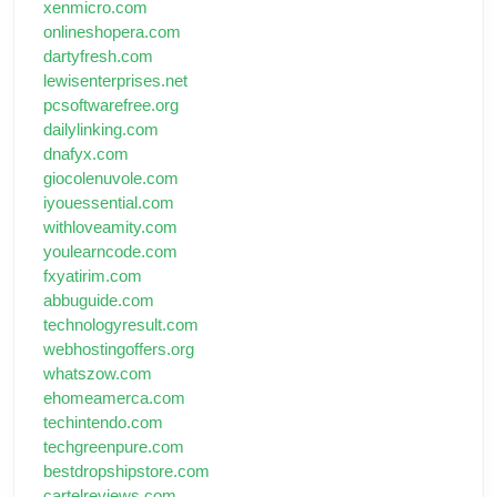
xenmicro.com
onlineshopera.com
dartyfresh.com
lewisenterprises.net
pcsoftwarefree.org
dailylinking.com
dnafyx.com
giocolenuvole.com
iyouessential.com
withloveamity.com
youlearncode.com
fxyatirim.com
abbuguide.com
technologyresult.com
webhostingoffers.org
whatszow.com
ehomeamerca.com
techintendo.com
techgreenpure.com
bestdropshipstore.com
cartelreviews.com