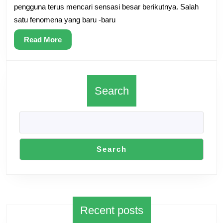
Ban
pengguna terus mencari sensasi besar berikutnya. Salah
satu fenomena yang baru -baru
Sen
Med
Read
Read More
Sos
More
Search
Search
Recent posts