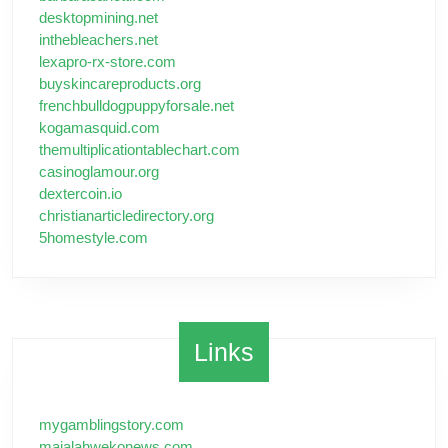
desktopmining.net
inthebleachers.net
lexapro-rx-store.com
buyskincareproducts.org
frenchbulldogpuppyforsale.net
kogamasquid.com
themultiplicationtablechart.com
casinoglamour.org
dextercoin.io
christianarticledirectory.org
5homestyle.com
Links
mygamblingstory.com
majalahwekonews.com