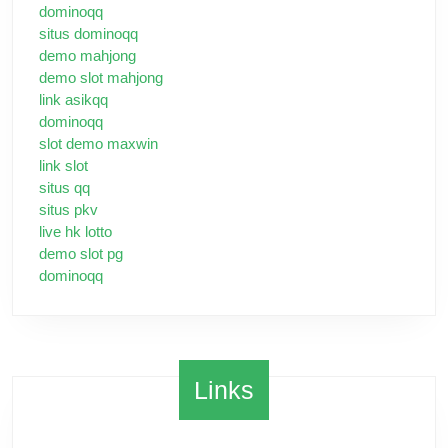
dominoqq
situs dominoqq
demo mahjong
demo slot mahjong
link asikqq
dominoqq
slot demo maxwin
link slot
situs qq
situs pkv
live hk lotto
demo slot pg
dominoqq
Links