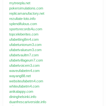
mytreepla.net
pokersimulations.com
replicamanufactory.net
rezultate-loto.info
splendifulous.com
sportsrecords4u.com
topceleberites.com
ufabetting8m4.com
ufabetunionum3.com
ufabetvalueum3.com
ufabetvaultm7.com
ufabetvillageum7.com
ufabetvoicem3.com
waveufabetm4.com
wayang88.net
websiteufabetm4.com
whiteufabetm4.com
anikalappy.com
dininghelsinki.info
duanfrescariverside.info