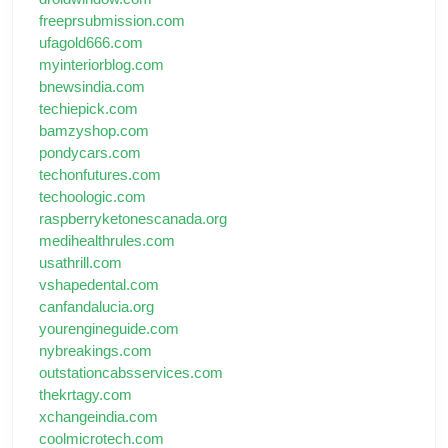
freeprsubmission.com
ufagold666.com
myinteriorblog.com
bnewsindia.com
techiepick.com
bamzyshop.com
pondycars.com
techonfutures.com
techoologic.com
raspberryketonescanada.org
medihealthrules.com
usathrill.com
vshapedental.com
canfandalucia.org
yourengineguide.com
nybreakings.com
outstationcabsservices.com
thekrtagy.com
xchangeindia.com
coolmicrotech.com