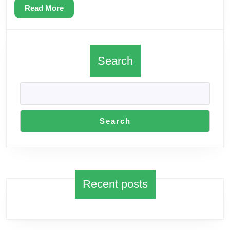
Se7win
Read
Read More
adalah
More
tujuan
akhir
Search
bagi
para
pencari
petualangan
Search
Recent posts