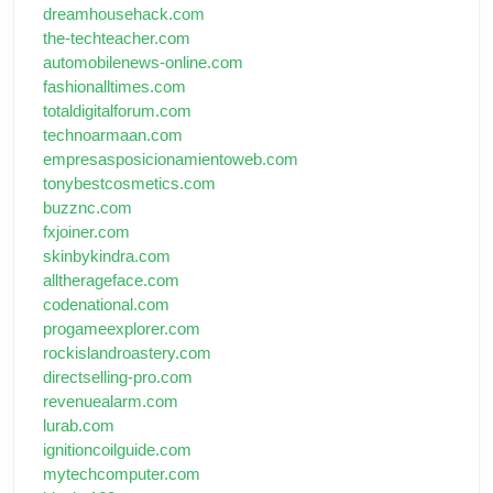
dreamhousehack.com
the-techteacher.com
automobilenews-online.com
fashionalltimes.com
totaldigitalforum.com
technoarmaan.com
empresasposicionamientoweb.com
tonybestcosmetics.com
buzznc.com
fxjoiner.com
skinbykindra.com
alltherageface.com
codenational.com
progameexplorer.com
rockislandroastery.com
directselling-pro.com
revenuealarm.com
lurab.com
ignitioncoilguide.com
mytechcomputer.com