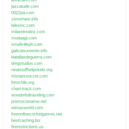
jazzatude.com
0022pa.com
zeroshare.info
bilesinc.com
milaretreatnz.com
modaagi.com
smallvilleph.com
galiciasuroeste.info
batallasdeguerra.com
dregstudios.com
neatstuffhelpskids.org
moraessoccer.com
forochile.org
chart-track.com
wonderfultraveling.com
promocioname.net
wimaxworld.com
freeonlinecricketgames.net
bestcashing.biz
firerestrictions.us