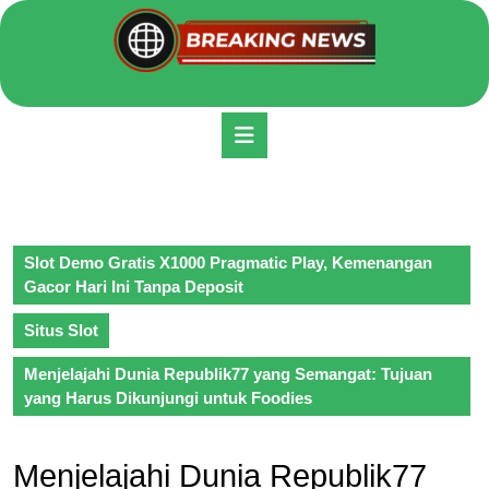
Skip
to
content
Skip
to
Open
content
Button
Slot Demo Gratis X1000 Pragmatic Play, Kemenangan
Gacor Hari Ini Tanpa Deposit
Situs Slot
Menjelajahi Dunia Republik77 yang Semangat: Tujuan
yang Harus Dikunjungi untuk Foodies
Menjelajahi Dunia Republik77