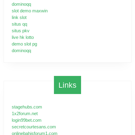
dominoqq
slot demo maxwin
link slot
situs qq
situs pkv
live hk lotto
demo slot pg
dominoqq
Links
stagehubs.com
1x2forum.net
login99bet.com
secretcourtesans.com
onlinebahisforum1.com