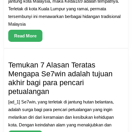
rasa
jantung kota Malaysia, maka Kedai169 adalah tempatnya.
Malaysia
Terletak di kota Kuala Lumpur yang ramai, permata
tersembunyi ini menawarkan berbagai hidangan tradisional
otentik
Malaysia
Read
Read More
More
Temukan 7 Alasan Teratas
Mengapa Se7win adalah tujuan
akhir bagi para pencari
Temukan
petualangan
7
[ad_1] Se7win, yang terletak di jantung hutan belantara,
Alasan
adalah surga bagi para pencari petualangan yang ingin
Teratas
melarikan diri dari keramaian dan kesibukan kehidupan
kota. Dengan keindahan alam yang menakjubkan dan
Mengapa