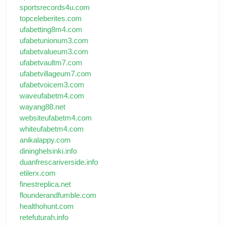
sportsrecords4u.com
topceleberites.com
ufabetting8m4.com
ufabetunionum3.com
ufabetvalueum3.com
ufabetvaultm7.com
ufabetvillageum7.com
ufabetvoicem3.com
waveufabetm4.com
wayang88.net
websiteufabetm4.com
whiteufabetm4.com
anikalappy.com
dininghelsinki.info
duanfrescariverside.info
etilerx.com
finestreplica.net
flounderandfumble.com
healthohunt.com
retefuturah.info