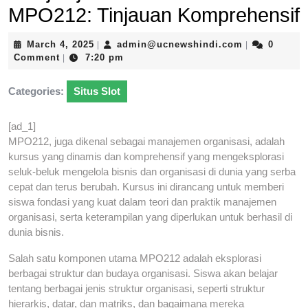
MPO212: Tinjauan Komprehensif
March
admin@ucne
March 4, 2025
admin@ucnewshindi.com
0
|
|
4,
Comment
7:20 pm
|
2025
Categories:
Situs Slot
[ad_1]
MPO212, juga dikenal sebagai manajemen organisasi, adalah
kursus yang dinamis dan komprehensif yang mengeksplorasi
seluk-beluk mengelola bisnis dan organisasi di dunia yang serba
cepat dan terus berubah. Kursus ini dirancang untuk memberi
siswa fondasi yang kuat dalam teori dan praktik manajemen
organisasi, serta keterampilan yang diperlukan untuk berhasil di
dunia bisnis.
Salah satu komponen utama MPO212 adalah eksplorasi
berbagai struktur dan budaya organisasi. Siswa akan belajar
tentang berbagai jenis struktur organisasi, seperti struktur
hierarkis, datar, dan matriks, dan bagaimana mereka