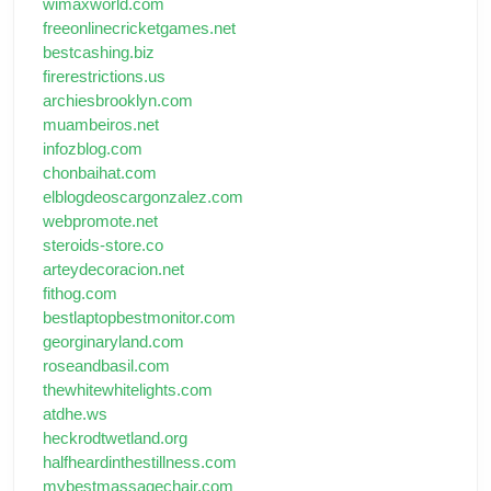
wimaxworld.com
freeonlinecricketgames.net
bestcashing.biz
firerestrictions.us
archiesbrooklyn.com
muambeiros.net
infozblog.com
chonbaihat.com
elblogdeoscargonzalez.com
webpromote.net
steroids-store.co
arteydecoracion.net
fithog.com
bestlaptopbestmonitor.com
georginaryland.com
roseandbasil.com
thewhitewhitelights.com
atdhe.ws
heckrodtwetland.org
halfheardinthestillness.com
mybestmassagechair.com