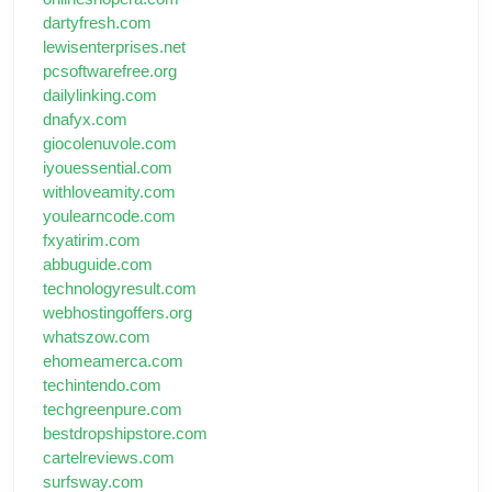
dartyfresh.com
lewisenterprises.net
pcsoftwarefree.org
dailylinking.com
dnafyx.com
giocolenuvole.com
iyouessential.com
withloveamity.com
youlearncode.com
fxyatirim.com
abbuguide.com
technologyresult.com
webhostingoffers.org
whatszow.com
ehomeamerca.com
techintendo.com
techgreenpure.com
bestdropshipstore.com
cartelreviews.com
surfsway.com