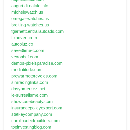
auguri-di-natale.info
michelewatch.us
omega--watches.us
breitling-watches.us
tgarnettcentrallautoads.com
fixadvert.com
autopluz.co
save3time-c.com
vexonhcf.com
demos-pixelsparadise.com
mediatitude.com
prewarmotorcycles.com
simracinglinks.com
dosyamerkezi.net
le-surrealisme.com
showcasebeauty.com
insurancepolicyexpert.com
statkeycompany.com
carolinadeckbuilders.com
topinvestingblog.com