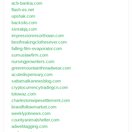
acb-bankia.com
flash-es.net
upshak.com
backsilo.com
siviralqq.com
impressionresorthoian.com
bestfreakingclothesever.com
falling-film-evaporator.com
sumuslawfirm.com
nursingprowriters.com
greenmountainthreadwear.com
acutedispensary.com
sattamatkanewsblog.com
cryptocurrencytradingcn.com
totowaz.com
charlestonwipesettlement.com
brandfollowmarket.com
weeklyjobnews.com
countyanimalshelter.com
adwebtagging.com