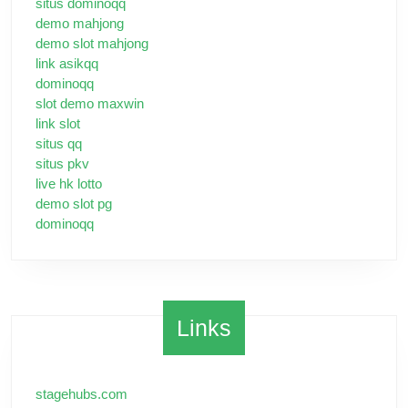
situs dominoqq
demo mahjong
demo slot mahjong
link asikqq
dominoqq
slot demo maxwin
link slot
situs qq
situs pkv
live hk lotto
demo slot pg
dominoqq
Links
stagehubs.com