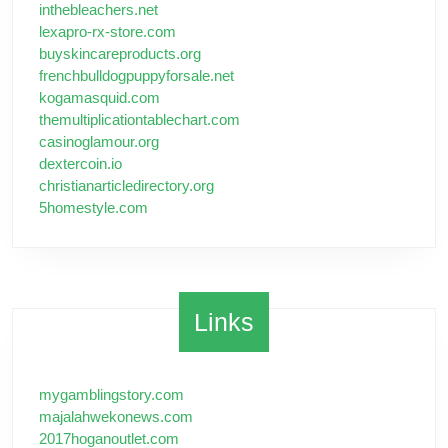
inthebleachers.net
lexapro-rx-store.com
buyskincareproducts.org
frenchbulldogpuppyforsale.net
kogamasquid.com
themultiplicationtablechart.com
casinoglamour.org
dextercoin.io
christianarticledirectory.org
5homestyle.com
Links
mygamblingstory.com
majalahwekonews.com
2017hoganoutlet.com