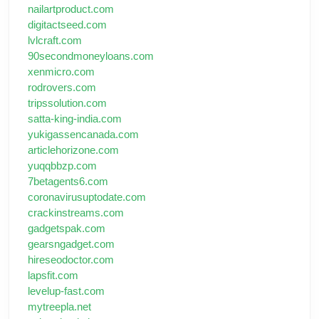
nailartproduct.com
digitactseed.com
lvlcraft.com
90secondmoneyloans.com
xenmicro.com
rodrovers.com
tripssolution.com
satta-king-india.com
yukigassencanada.com
articlehorizone.com
yuqqbbzp.com
7betagents6.com
coronavirusuptodate.com
crackinstreams.com
gadgetspak.com
gearsngadget.com
hireseodoctor.com
lapsfit.com
levelup-fast.com
mytreepla.net