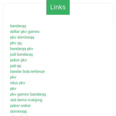
Links
bandarqq
daftar pkv games
pkv dominoqq
pkv qq
bandarqq pkv
judi bandarqq
poker pkv
judi qq
bandar bola terbesar
pkv
situs pkv
pkv
pkv games bandarqq
slot demo mahjong
poker online
dominoqq