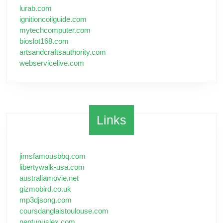
lurab.com
ignitioncoilguide.com
mytechcomputer.com
bioslot168.com
artsandcraftsauthority.com
webservicelive.com
Links
jimsfamousbbq.com
libertywalk-usa.com
australiamovie.net
gizmobird.co.uk
mp3djsong.com
coursdanglaistoulouse.com
neptunuslex.com