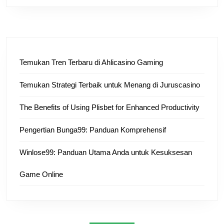
Temukan Tren Terbaru di Ahlicasino Gaming
Temukan Strategi Terbaik untuk Menang di Juruscasino
The Benefits of Using Plisbet for Enhanced Productivity
Pengertian Bunga99: Panduan Komprehensif
Winlose99: Panduan Utama Anda untuk Kesuksesan
Game Online