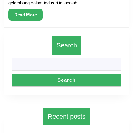
gelombang dalam industri ini adalah
revolusioner
mengubah
Read
Read More
permainan
More
Search
Search
Recent posts