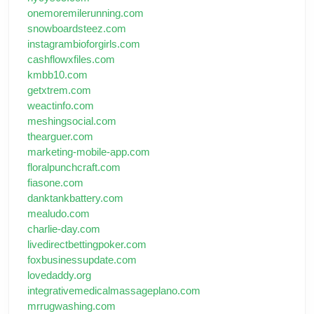
onemoremilerunning.com
snowboardsteez.com
instagrambioforgirls.com
cashflowxfiles.com
kmbb10.com
getxtrem.com
weactinfo.com
meshingsocial.com
thearguer.com
marketing-mobile-app.com
floralpunchcraft.com
fiasone.com
danktankbattery.com
mealudo.com
charlie-day.com
livedirectbettingpoker.com
foxbusinessupdate.com
lovedaddy.org
integrativemedicalmassageplano.com
mrrugwashing.com