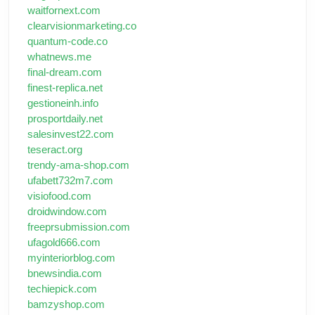
waitfornext.com
clearvisionmarketing.co
quantum-code.co
whatnews.me
final-dream.com
finest-replica.net
gestioneinh.info
prosportdaily.net
salesinvest22.com
teseract.org
trendy-ama-shop.com
ufabett732m7.com
visiofood.com
droidwindow.com
freeprsubmission.com
ufagold666.com
myinteriorblog.com
bnewsindia.com
techiepick.com
bamzyshop.com