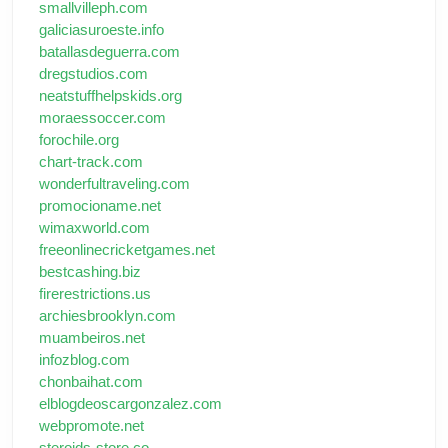
smallvilleph.com
galiciasuroeste.info
batallasdeguerra.com
dregstudios.com
neatstuffhelpskids.org
moraessoccer.com
forochile.org
chart-track.com
wonderfultraveling.com
promocioname.net
wimaxworld.com
freeonlinecricketgames.net
bestcashing.biz
firerestrictions.us
archiesbrooklyn.com
muambeiros.net
infozblog.com
chonbaihat.com
elblogdeoscargonzalez.com
webpromote.net
steroids-store.co