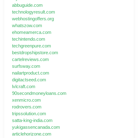
abbuguide.com
technologyresult.com
webhostingoffers.org
whatszow.com
ehomeamerca.com
techintendo.com
techgreenpure.com
bestdropshipstore.com
cartelreviews.com
surfsway.com
nailartproduct.com
digitactseed.com
lvlcraft.com
90secondmoneyloans.com
xenmicro.com
rodrovers.com
tripssolution.com
satta-king-india.com
yukigassencanada.com
articlehorizone.com