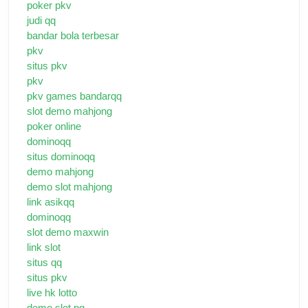
poker pkv
judi qq
bandar bola terbesar
pkv
situs pkv
pkv
pkv games bandarqq
slot demo mahjong
poker online
dominoqq
situs dominoqq
demo mahjong
demo slot mahjong
link asikqq
dominoqq
slot demo maxwin
link slot
situs qq
situs pkv
live hk lotto
demo slot pg