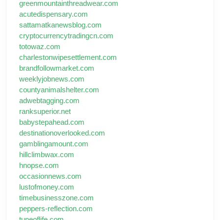
greenmountainthreadwear.com
acutedispensary.com
sattamatkanewsblog.com
cryptocurrencytradingcn.com
totowaz.com
charlestonwipesettlement.com
brandfollowmarket.com
weeklyjobnews.com
countyanimalshelter.com
adwebtagging.com
ranksuperior.net
babystepahead.com
destinationoverlooked.com
gamblingamount.com
hillclimbwax.com
hnopse.com
occasionnews.com
lustofmoney.com
timebusinesszone.com
peppers-reflection.com
tuneoflife.com