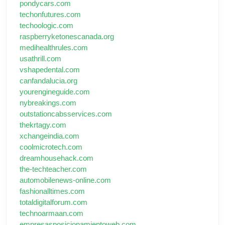
pondycars.com
techonfutures.com
techoologic.com
raspberryketonescanada.org
medihealthrules.com
usathrill.com
vshapedental.com
canfandalucia.org
yourengineguide.com
nybreakings.com
outstationcabsservices.com
thekrtagy.com
xchangeindia.com
coolmicrotech.com
dreamhousehack.com
the-techteacher.com
automobilenews-online.com
fashionalltimes.com
totaldigitalforum.com
technoarmaan.com
empresasposicionamientoweb.com