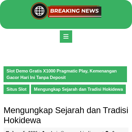
Skip
to
content
Skip
to
Open
content
Button
Slot Demo Gratis X1000 Pragmatic Play, Kemenangan
Gacor Hari Ini Tanpa Deposit
Situs Slot
Mengungkap Sejarah dan Tradisi Hokidewa
Mengungkap Sejarah dan Tradisi
Hokidewa