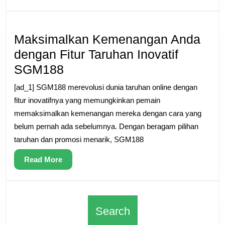
Online:
More
Tips
dan
Maksimalkan Kemenangan Anda
Trik
dengan Fitur Taruhan Inovatif
Pakar
Maksimalkan
SGM188
Terungkap
Kemenangan
[ad_1] SGM188 merevolusi dunia taruhan online dengan
Anda
fitur inovatifnya yang memungkinkan pemain
dengan
memaksimalkan kemenangan mereka dengan cara yang
belum pernah ada sebelumnya. Dengan beragam pilihan
Fitur
taruhan dan promosi menarik, SGM188
Taruhan
Inovatif
Read
Read More
More
SGM188
Search