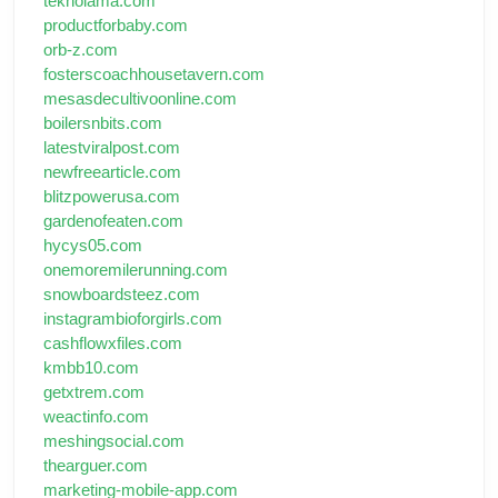
teknolama.com
productforbaby.com
orb-z.com
fosterscoachhousetavern.com
mesasdecultivoonline.com
boilersnbits.com
latestviralpost.com
newfreearticle.com
blitzpowerusa.com
gardenofeaten.com
hycys05.com
onemoremilerunning.com
snowboardsteez.com
instagrambioforgirls.com
cashflowxfiles.com
kmbb10.com
getxtrem.com
weactinfo.com
meshingsocial.com
thearguer.com
marketing-mobile-app.com