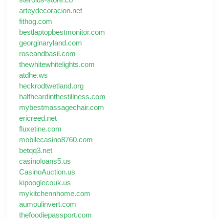
arteydecoracion.net
fithog.com
bestlaptopbestmonitor.com
georginaryland.com
roseandbasil.com
thewhitewhitelights.com
atdhe.ws
heckrodtwetland.org
halfheardinthestillness.com
mybestmassagechair.com
ericreed.net
fluxetine.com
mobilecasino8760.com
betqq3.net
casinoloans5.us
CasinoAuction.us
kipooglecouk.us
mykitchennhome.com
aumoulinvert.com
thefoodiepassport.com