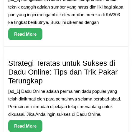
Panduan
teknik canggih adalah sumber yang harus dimiliki bagi siapa
Komprehensif
pun yang ingin mengambil keterampilan mereka di KW303
ke tingkat berikutnya. Buku ini dikemas dengan
untuk
Teknik
Read
Read More
Lanjutan
More
Strategi Teratas untuk Sukses di
Dadu Online: Tips dan Trik Pakar
Strategi
Terungkap
Teratas
[ad_1] Dadu Online adalah permainan dadu populer yang
untuk
telah dinikmati oleh para pemainnya selama berabad-abad.
Sukses
Permainan ini mudah dipelajari tetapi menantang untuk
dikuasai. Jika Anda ingin sukses di Dadu Online,
di
Dadu
Read
Read More