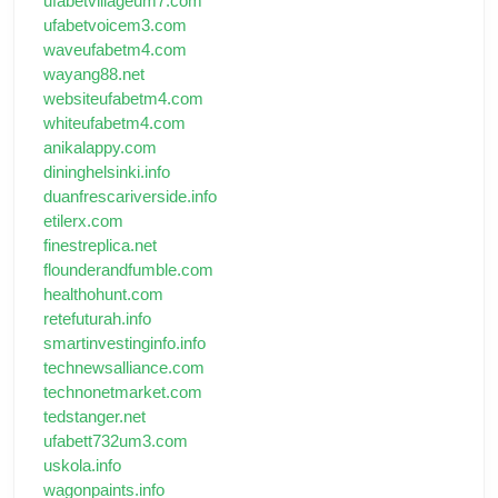
ufabetvillageum7.com
ufabetvoicem3.com
waveufabetm4.com
wayang88.net
websiteufabetm4.com
whiteufabetm4.com
anikalappy.com
dininghelsinki.info
duanfrescariverside.info
etilerx.com
finestreplica.net
flounderandfumble.com
healthohunt.com
retefuturah.info
smartinvestinginfo.info
technewsalliance.com
technonetmarket.com
tedstanger.net
ufabett732um3.com
uskola.info
wagonpaints.info