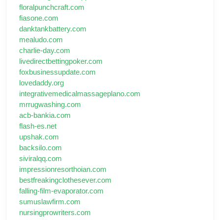
floralpunchcraft.com
fiasone.com
danktankbattery.com
mealudo.com
charlie-day.com
livedirectbettingpoker.com
foxbusinessupdate.com
lovedaddy.org
integrativemedicalmassageplano.com
mrrugwashing.com
acb-bankia.com
flash-es.net
upshak.com
backsilo.com
siviralqq.com
impressionresorthoian.com
bestfreakingclothesever.com
falling-film-evaporator.com
sumuslawfirm.com
nursingprowriters.com