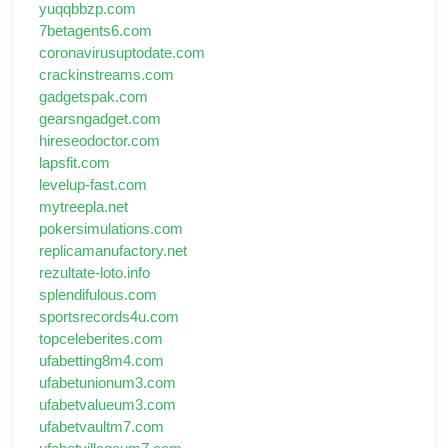
yuqqbbzp.com
7betagents6.com
coronavirusuptodate.com
crackinstreams.com
gadgetspak.com
gearsngadget.com
hireseodoctor.com
lapsfit.com
levelup-fast.com
mytreepla.net
pokersimulations.com
replicamanufactory.net
rezultate-loto.info
splendifulous.com
sportsrecords4u.com
topceleberites.com
ufabetting8m4.com
ufabetunionum3.com
ufabetvalueum3.com
ufabetvaultm7.com