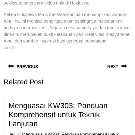
sekilas tentang cara hidup unik di Hokidewa.
Ketika Hokidewa terus melestarikan dan menampilkan warisan
Ainu, hal ini menjadi pengingat akan pentingnya melestarikan
budaya dan tradisi asli. Sejarah desa yang kaya dan tradisi yang
dinamis merupakan bukti ketahanan dan kreativitas masyarakat
Ainu, dan sumber inspirasi bagi generasi mendatang.
[ad_2]
Previous
N
Post
post:
p
PREVIOUS
NEXT
navigation
Related Post
Menguasai KW303: Panduan
Komprehensif untuk Teknik
Menguasai
Lanjutan
KW303:
[ad_1] Menguasai KW303: Panduan komprehensif untuk