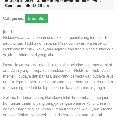
June
admin@ucnews
June 5, 2026
admin@ucnewshindi.com
0
|
|
5,
Comment
12:28 pm
|
2026
Categories:
Situs Slot
[ad_1]
Hokidewa adalah sebuah desa kecil terpencil yang terletak di
pegunungan Hokkaido, Jepang. Meskipun lokasinya terpencil,
Hokidewa memiliki kekayaan sejarah dan tradisi yang sudah ada
sejak berabad-abad yang lalu.
Desa Hokidewa awalnya didirikan oleh sekelompok masyarakat
adat Ainu yang merupakan penduduk asli Hokkaido. Suku Ainu
memiliki budaya dan bahasa unik yang berbeda dari budaya arus
utama Jepang. Mereka dikenal karena keterampilan berburu dan
memancing, serta teknik pengerjaan kayu dan bordir yang rumit.
Selama bertahun-tahun, Hokidewa telah berkembang menjadi
komunitas dinamis yang bangga dengan warisan Ainu. Desa ini
adalah rumah bagi sejumlah rumah tradisional Ainu, yang dikenal
sebagai “chise”, yang terbuat dari kayu dan beratap jerami.