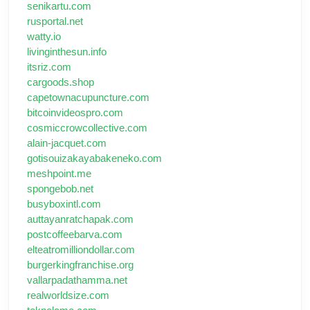
senikartu.com
rusportal.net
watty.io
livinginthesun.info
itsriz.com
cargoods.shop
capetownacupuncture.com
bitcoinvideospro.com
cosmiccrowcollective.com
alain-jacquet.com
gotisouizakayabakeneko.com
meshpoint.me
spongebob.net
busyboxintl.com
auttayanratchapak.com
postcoffeebarva.com
elteatromilliondollar.com
burgerkingfranchise.org
vallarpadathamma.net
realworldsize.com