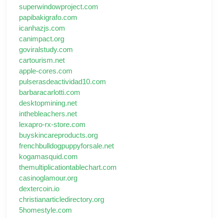
superwindowproject.com
papibakigrafo.com
icanhazjs.com
canimpact.org
goviralstudy.com
cartourism.net
apple-cores.com
pulserasdeactividad10.com
barbaracarlotti.com
desktopmining.net
inthebleachers.net
lexapro-rx-store.com
buyskincareproducts.org
frenchbulldogpuppyforsale.net
kogamasquid.com
themultiplicationtablechart.com
casinoglamour.org
dextercoin.io
christianarticledirectory.org
5homestyle.com