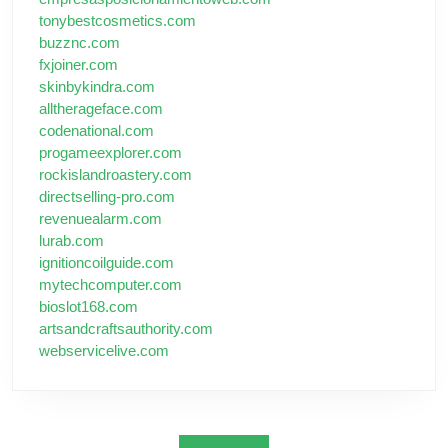
tonybestcosmetics.com
buzznc.com
fxjoiner.com
skinbykindra.com
alltherageface.com
codenational.com
progameexplorer.com
rockislandroastery.com
directselling-pro.com
revenuealarm.com
lurab.com
ignitioncoilguide.com
mytechcomputer.com
bioslot168.com
artsandcraftsauthority.com
webservicelive.com