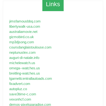
Links
jimsfamousbbq.com
libertywalk-usa.com
australiamovie.net
gizmobird.co.uk
mp3djsong.com
coursdanglaistoulouse.com
neptunuslex.com
auguri-di-natale.info
michelewatch.us
omega--watches.us
breitling-watches.us
tgarnettcentrallautoads.com
fixadvert.com
autopluz.co
save3time-c.com
vexonhcf.com
demos-pixelsparadise.com