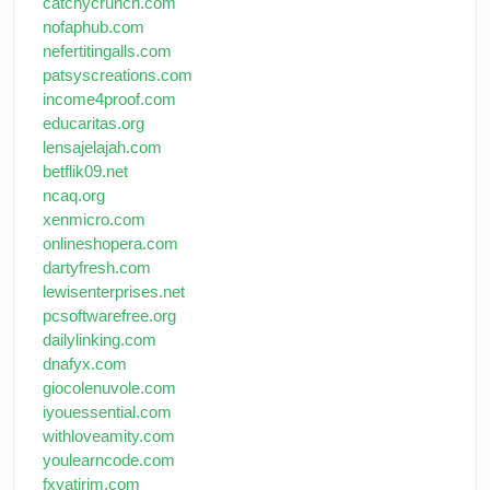
catchycrunch.com
nofaphub.com
nefertitingalls.com
patsyscreations.com
income4proof.com
educaritas.org
lensajelajah.com
betflik09.net
ncaq.org
xenmicro.com
onlineshopera.com
dartyfresh.com
lewisenterprises.net
pcsoftwarefree.org
dailylinking.com
dnafyx.com
giocolenuvole.com
iyouessential.com
withloveamity.com
youlearncode.com
fxyatirim.com