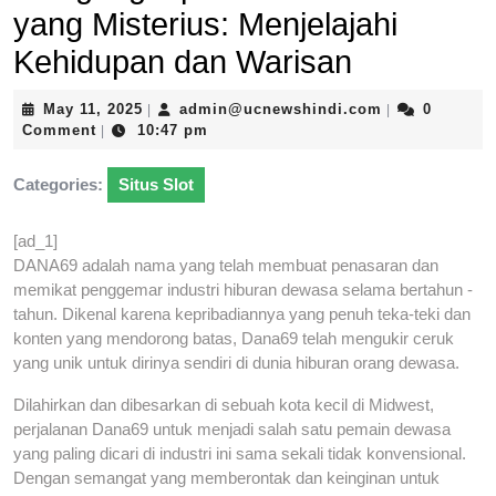
yang Misterius: Menjelajahi
Kehidupan dan Warisan
May
admin@ucnew
May 11, 2025
admin@ucnewshindi.com
0
|
|
11,
Comment
10:47 pm
|
2025
Categories:
Situs Slot
[ad_1]
DANA69 adalah nama yang telah membuat penasaran dan
memikat penggemar industri hiburan dewasa selama bertahun -
tahun. Dikenal karena kepribadiannya yang penuh teka-teki dan
konten yang mendorong batas, Dana69 telah mengukir ceruk
yang unik untuk dirinya sendiri di dunia hiburan orang dewasa.
Dilahirkan dan dibesarkan di sebuah kota kecil di Midwest,
perjalanan Dana69 untuk menjadi salah satu pemain dewasa
yang paling dicari di industri ini sama sekali tidak konvensional.
Dengan semangat yang memberontak dan keinginan untuk