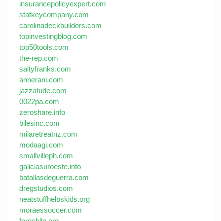
insurancepolicyexpert.com
statkeycompany.com
carolinadeckbuilders.com
topinvestingblog.com
top50tools.com
the-rep.com
saltyfranks.com
annerani.com
jazzatude.com
0022pa.com
zeroshare.info
bilesinc.com
milaretreatnz.com
modaagi.com
smallvilleph.com
galiciasuroeste.info
batallasdeguerra.com
dregstudios.com
neatstuffhelpskids.org
moraessoccer.com
forochile.org