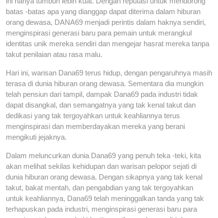
ini hanya tumbuh lebih kuat. Dengan reputasi untuk mendorong
batas -batas apa yang dianggap dapat diterima dalam hiburan
orang dewasa, DANA69 menjadi perintis dalam haknya sendiri,
menginspirasi generasi baru para pemain untuk merangkul
identitas unik mereka sendiri dan mengejar hasrat mereka tanpa
takut penilaian atau rasa malu.
Hari ini, warisan Dana69 terus hidup, dengan pengaruhnya masih
terasa di dunia hiburan orang dewasa. Sementara dia mungkin
telah pensiun dari tampil, dampak Dana69 pada industri tidak
dapat disangkal, dan semangatnya yang tak kenal takut dan
dedikasi yang tak tergoyahkan untuk keahliannya terus
menginspirasi dan memberdayakan mereka yang berani
mengikuti jejaknya.
Dalam meluncurkan dunia Dana69 yang penuh teka -teki, kita
akan melihat sekilas kehidupan dan warisan pelopor sejati di
dunia hiburan orang dewasa. Dengan sikapnya yang tak kenal
takut, bakat mentah, dan pengabdian yang tak tergoyahkan
untuk keahliannya, Dana69 telah meninggalkan tanda yang tak
terhapuskan pada industri, menginspirasi generasi baru para