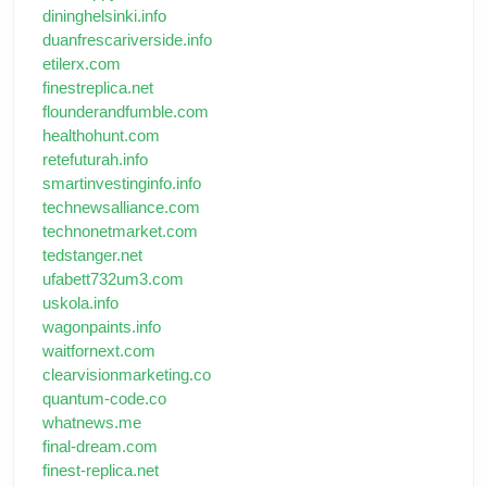
dininghelsinki.info
duanfrescariverside.info
etilerx.com
finestreplica.net
flounderandfumble.com
healthohunt.com
retefuturah.info
smartinvestinginfo.info
technewsalliance.com
technonetmarket.com
tedstanger.net
ufabett732um3.com
uskola.info
wagonpaints.info
waitfornext.com
clearvisionmarketing.co
quantum-code.co
whatnews.me
final-dream.com
finest-replica.net