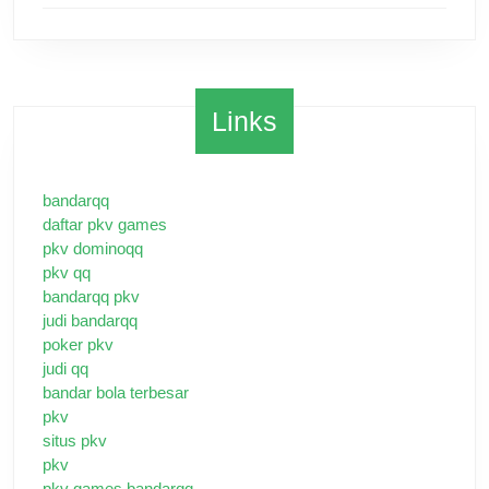
Links
bandarqq
daftar pkv games
pkv dominoqq
pkv qq
bandarqq pkv
judi bandarqq
poker pkv
judi qq
bandar bola terbesar
pkv
situs pkv
pkv
pkv games bandarqq