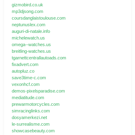
gizmobird.co.uk
mp3djsong.com
coursdanglaistoulouse.com
neptunuslex.com
auguri-di-natale.info
michelewatch.us
omega--watches.us
breitling-watches.us
tgarnettcentrallautoads.com
fixadvert.com
autopluz.co
save3time-c.com
vexonhcf.com
demos-pixelsparadise.com
mediatitude.com
prewarmotorcycles.com
simracinglinks.com
dosyamerkezi.net
le-surrealisme.com
showcasebeauty.com