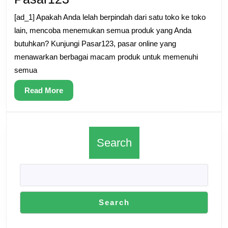
Potensi
[ad_1] Apakah Anda lelah berpindah dari satu toko ke toko
Belanja
lain, mencoba menemukan semua produk yang Anda
Anda
butuhkan? Kunjungi Pasar123, pasar online yang
menawarkan berbagai macam produk untuk memenuhi
dengan
semua
Beragam
Produk
Read
Read More
More
Pasar123
Search
Search