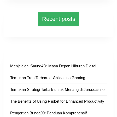
Recent posts
Menjelajahi Saung4D: Masa Depan Hiburan Digital
Temukan Tren Terbaru di Ahlicasino Gaming
Temukan Strategi Terbaik untuk Menang di Juruscasino
The Benefits of Using Plisbet for Enhanced Productivity
Pengertian Bunga99: Panduan Komprehensif