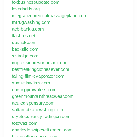
foxbusinessupdate.com
lovedaddy.org
integrativemedicalmassageplano.com
mrrugwashing.com
acb-bankia.com
flash-es.net
upshak.com
backsilo.com
siviralqq.com
impressionresorthoian.com
bestfreakingclothesever.com
falling-film-evaporator.com
sumuslawfirm.com
nursingprowriters.com
greenmountainthreadwear.com
acutedispensary.com
sattamatkanewsblog.com
cryptocurrencytradingcn.com
totowaz.com
charlestonwipesettlement.com
brandfollowmarket.com