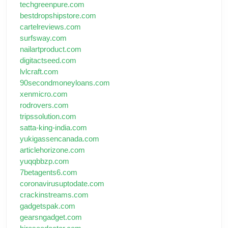
techgreenpure.com
bestdropshipstore.com
cartelreviews.com
surfsway.com
nailartproduct.com
digitactseed.com
lvlcraft.com
90secondmoneyloans.com
xenmicro.com
rodrovers.com
tripssolution.com
satta-king-india.com
yukigassencanada.com
articlehorizone.com
yuqqbbzp.com
7betagents6.com
coronavirusuptodate.com
crackinstreams.com
gadgetspak.com
gearsngadget.com