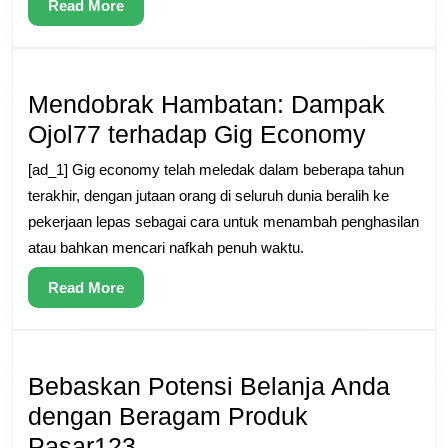
Topgun77
Read
Read More
dalam
More
Gaming
Kompetitif
Mendobrak Hambatan: Dampak
Mendo
Ojol77 terhadap Gig Economy
Hambat
[ad_1] Gig economy telah meledak dalam beberapa tahun
Dampa
terakhir, dengan jutaan orang di seluruh dunia beralih ke
Ojol77
pekerjaan lepas sebagai cara untuk menambah penghasilan
atau bahkan mencari nafkah penuh waktu.
terhad
Gig
Read
Read More
Econo
More
Bebaskan Potensi Belanja Anda
dengan Beragam Produk
Bebaskan
Pasar123