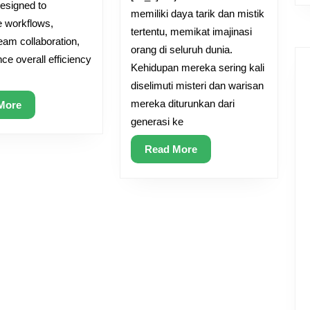
designed to
for
Para
memiliki daya tarik dan mistik
e workflows,
Enhanced
Raja128:
tertentu, memikat imajinasi
eam collaboration,
Productivity
orang di seluruh dunia.
Pandangan
ce overall efficiency
Kehidupan mereka sering kali
Menarik
diselimuti misteri dan warisan
tentang
mereka diturunkan dari
Read
More
Masa
More
generasi ke
Lalu
Read
Read More
Kerajaan
More