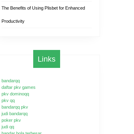
The Benefits of Using Plisbet for Enhanced
Productivity
Links
bandarqq
daftar pkv games
pkv dominoqq
pkv qq
bandarqq pkv
judi bandarqq
poker pkv
judi qq
bandar bola terbesar