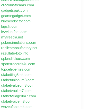
crackinstreams.com
gadgetspak.com
gearsngadget.com
hireseodoctor.com
lapsfit.com
levelup-fast.com
mytreepla.net
pokersimulations.com
replicamanufactory.net
rezultate-loto.info
splendifulous.com
sportsrecords4u.com
topceleberites.com
ufabetting8m4.com
ufabetunionum3.com
ufabetvalueum3.com
ufabetvaultm7.com
ufabetvillageum7.com
ufabetvoicem3.com
waveufabetm4.com