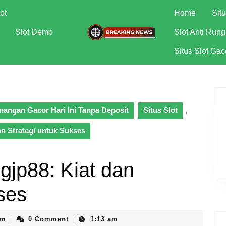
ot
Home
Situ
Slot Demo
Slot Anti Run
Situs Slot Gac
nangan Gacor Hari Ini Tanpa Deposit
Situs Slot
,
n Strategi untuk Sukses
jp88: Kiat dan
ses
admin@ucnewshindi.com
om
0 Comment
1:13 am
|
|