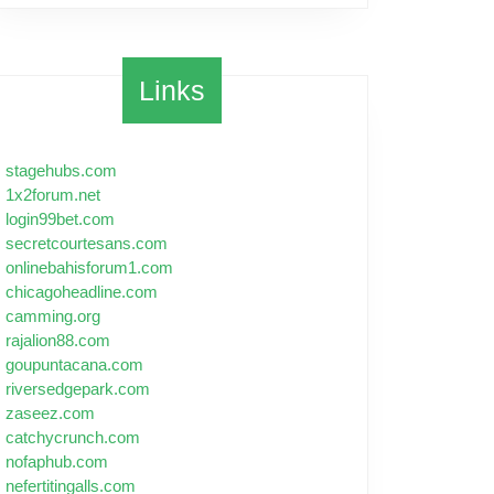
Links
stagehubs.com
1x2forum.net
login99bet.com
secretcourtesans.com
onlinebahisforum1.com
chicagoheadline.com
camming.org
rajalion88.com
goupuntacana.com
riversedgepark.com
zaseez.com
catchycrunch.com
nofaphub.com
nefertitingalls.com