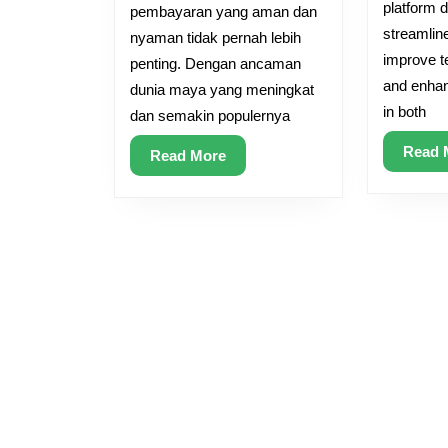
platform 
pembayaran yang aman dan
Aman
streamlin
nyaman tidak pernah lebih
dan
improve t
penting. Dengan ancaman
Nyaman
and enhan
dunia maya yang meningkat
in both
dan semakin populernya
Read 
Read
Read More
More