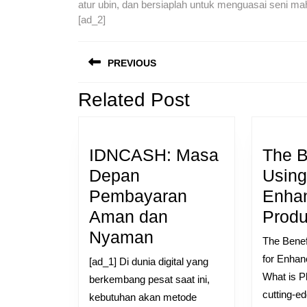
atur ubin, dan bersiaplah untuk menguasai seni ma
[ad_2]
Post
PREVIOUS
navigation
Related Post
IDNCASH: Masa
The B
Depan
Using
Pembayaran
Enha
Aman dan
Produ
IDNCASH:
Nyaman
The Benef
Masa
for Enhan
[ad_1] Di dunia digital yang
Depan
What is Pl
berkembang pesat saat ini,
Pembayaran
cutting-ed
kebutuhan akan metode